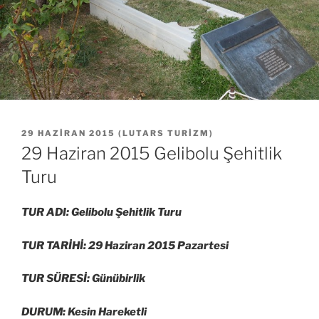
YAYIM
29 HAZIRAN 2015
(
LUTARS TURIZM
)
TARIHI
29 Haziran 2015 Gelibolu Şehitlik
Turu
TUR ADI: Gelibolu Şehitlik Turu
TUR TARİHİ: 29 Haziran 2015 Pazartesi
TUR SÜRESİ: Günübirlik
DURUM: Kesin Hareketli