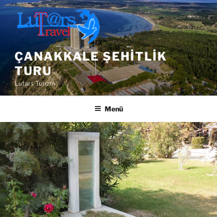
İçeriğe
geç
ÇANAKKALE ŞEHITLIK
TURU
Lutars Turizm
Menü