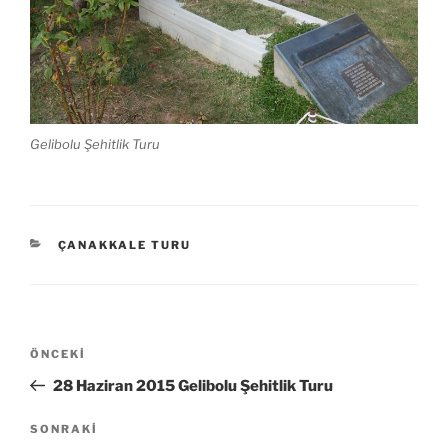
Gelibolu Şehitlik Turu
KATEGORILER
ÇANAKKALE TURU
Yazı
Önceki
ÖNCEKI
gezinmesi
Yazı
28 Haziran 2015 Gelibolu Şehitlik Turu
Sonraki
SONRAKI