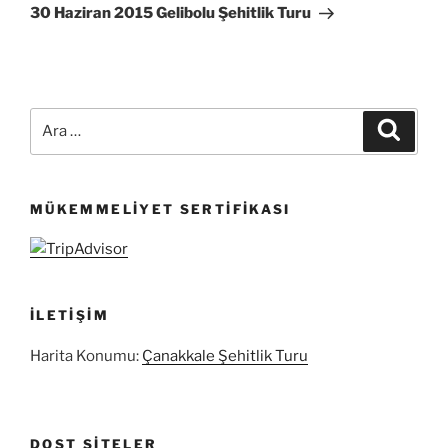
Yazı
30 Haziran 2015 Gelibolu Şehitlik Turu
Ara:
Ara
MÜKEMMELIYET SERTIFIKASI
İLETIŞIM
Harita Konumu:
Çanakkale Şehitlik Turu
DOST SITELER