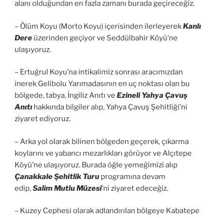
alanı olduğundan en fazla zamanı burada geçireceğiz.
– Ölüm Koyu (Morto Koyu) içerisinden ilerleyerek
Kanlı
Dere
üzerinden geçiyor ve Seddülbahir Köyü’ne
ulaşıyoruz.
– Ertuğrul Koyu’na intikalimiz sonrası aracımızdan
inerek Gelibolu Yarımadasının en uç noktası olan bu
bölgede, tabya, İngiliz Anıtı ve
Ezineli Yahya Çavuş
Anıtı
hakkında bilgiler alıp, Yahya Çavuş Şehitliği’ni
ziyaret ediyoruz.
– Arka yol olarak bilinen bölgeden geçerek, çıkarma
koylarını ve yabancı mezarlıkları görüyor ve Alçıtepe
Köyü’ne ulaşıyoruz. Burada öğle yemeğimizi alıp
Çanakkale Şehitlik Turu
programına devam
edip,
Salim Mutlu Müzesi
‘ni ziyaret edeceğiz.
– Kuzey Cephesi olarak adlandırılan bölgeye Kabatepe