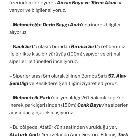
üzerinden ilerleyerek
Anzac Koyu ve Tören Alanı
‘na
varıyor ve bilgiler alıyoruz.
–
Mehmetçiğe Derin Saygı Anıtı
‘nda inerek bilgiler
alıyoruz.
–
Kanlı Sırt
‘a ulaşıp buradan
Kırmızı Sırt
‘a rehberimiz
ile birlikte kısa bir yürüyüş (100m) yapıyor ve orjinal
siperler ile tünelleri inceliyoruz.
– Siperler arası 8m olarak bilinen Bomba Sırtı
57. Alay
Şehitliği
ve Kesikdere Şehitliğini ziyaret ediyoruz.
–
Mehmetçik Parkı
‘nın yer aldığı 261 Rakımlı Tepe’de
inerek, park içerisinden (150m)
Conk Bayırı
‘na siperler
arasından geçerek ulaşıyoruz.
– Bu bölgede; Atatürk’ün saatinden vurulduğu yer,
Atatürk Anıtı
, Yeni Zelanda Anıtı, Restore Edilmiş
Türk