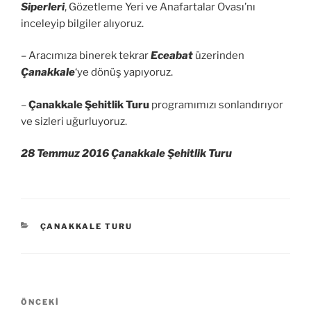
Siperleri
, Gözetleme Yeri ve Anafartalar Ovası’nı
inceleyip bilgiler alıyoruz.
– Aracımıza binerek tekrar
Eceabat
üzerinden
Çanakkale
‘ye dönüş yapıyoruz.
–
Çanakkale Şehitlik Turu
programımızı sonlandırıyor
ve sizleri uğurluyoruz.
28 Temmuz 2016 Çanakkale Şehitlik Turu
KATEGORILER
ÇANAKKALE TURU
Yazı
Önceki
ÖNCEKI