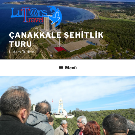
İçeriğe
geç
ÇANAKKALE ŞEHITLIK
TURU
Lutars Turizm
Menü