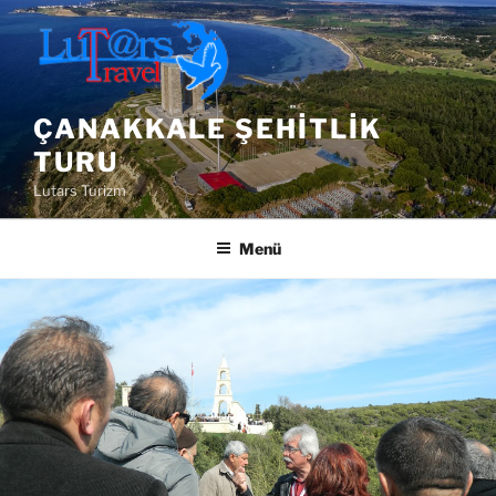
İçeriğe
geç
ÇANAKKALE ŞEHITLIK
TURU
Lutars Turizm
Menü