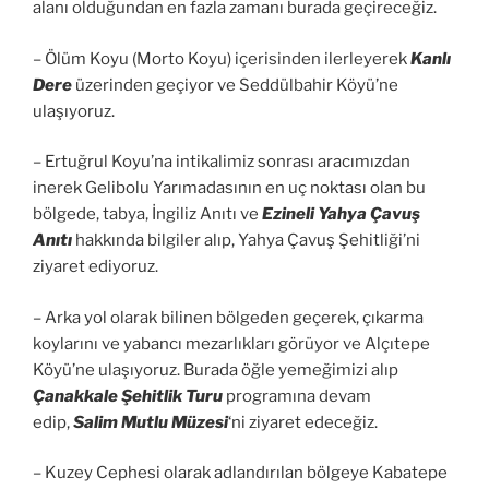
alanı olduğundan en fazla zamanı burada geçireceğiz.
– Ölüm Koyu (Morto Koyu) içerisinden ilerleyerek
Kanlı
Dere
üzerinden geçiyor ve Seddülbahir Köyü’ne
ulaşıyoruz.
– Ertuğrul Koyu’na intikalimiz sonrası aracımızdan
inerek Gelibolu Yarımadasının en uç noktası olan bu
bölgede, tabya, İngiliz Anıtı ve
Ezineli Yahya Çavuş
Anıtı
hakkında bilgiler alıp, Yahya Çavuş Şehitliği’ni
ziyaret ediyoruz.
– Arka yol olarak bilinen bölgeden geçerek, çıkarma
koylarını ve yabancı mezarlıkları görüyor ve Alçıtepe
Köyü’ne ulaşıyoruz. Burada öğle yemeğimizi alıp
Çanakkale Şehitlik Turu
programına devam
edip,
Salim Mutlu Müzesi
‘ni ziyaret edeceğiz.
– Kuzey Cephesi olarak adlandırılan bölgeye Kabatepe