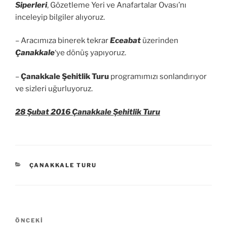
Siperleri
, Gözetleme Yeri ve Anafartalar Ovası’nı
inceleyip bilgiler alıyoruz.
– Aracımıza binerek tekrar
Eceabat
üzerinden
Çanakkale
‘ye dönüş yapıyoruz.
–
Çanakkale Şehitlik Turu
programımızı sonlandırıyor
ve sizleri uğurluyoruz.
28 Şubat 2016 Çanakkale Şehitlik Turu
KATEGORILER
ÇANAKKALE TURU
Yazı
Önceki
ÖNCEKI