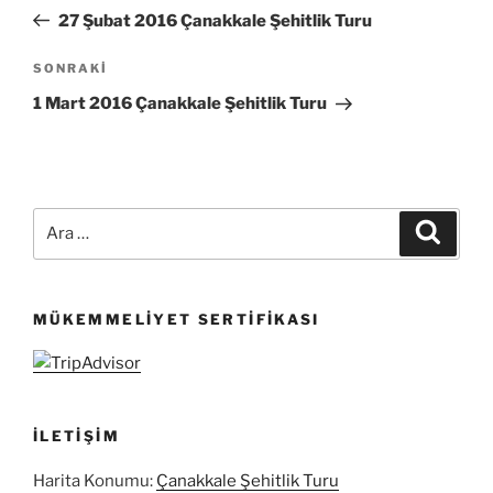
gezinmesi
Yazı
27 Şubat 2016 Çanakkale Şehitlik Turu
Sonraki
SONRAKI
Yazı
1 Mart 2016 Çanakkale Şehitlik Turu
Ara:
Ara
MÜKEMMELIYET SERTIFIKASI
İLETIŞIM
Harita Konumu:
Çanakkale Şehitlik Turu