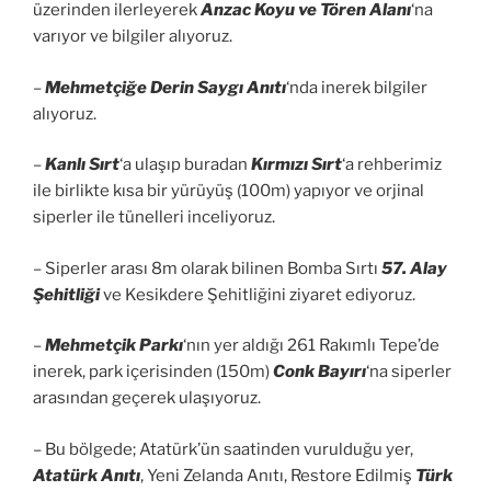
üzerinden ilerleyerek
Anzac Koyu ve Tören Alanı
‘na
varıyor ve bilgiler alıyoruz.
–
Mehmetçiğe Derin Saygı Anıtı
‘nda inerek bilgiler
alıyoruz.
–
Kanlı Sırt
‘a ulaşıp buradan
Kırmızı Sırt
‘a rehberimiz
ile birlikte kısa bir yürüyüş (100m) yapıyor ve orjinal
siperler ile tünelleri inceliyoruz.
– Siperler arası 8m olarak bilinen Bomba Sırtı
57. Alay
Şehitliği
ve Kesikdere Şehitliğini ziyaret ediyoruz.
–
Mehmetçik Parkı
‘nın yer aldığı 261 Rakımlı Tepe’de
inerek, park içerisinden (150m)
Conk Bayırı
‘na siperler
arasından geçerek ulaşıyoruz.
– Bu bölgede; Atatürk’ün saatinden vurulduğu yer,
Atatürk Anıtı
, Yeni Zelanda Anıtı, Restore Edilmiş
Türk