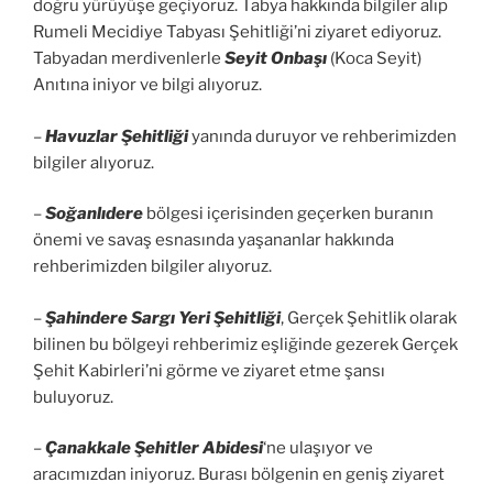
doğru yürüyüşe geçiyoruz. Tabya hakkında bilgiler alıp
Rumeli Mecidiye Tabyası Şehitliği’ni ziyaret ediyoruz.
Tabyadan merdivenlerle
Seyit Onbaşı
(Koca Seyit)
Anıtına iniyor ve bilgi alıyoruz.
–
Havuzlar Şehitliği
yanında duruyor ve rehberimizden
bilgiler alıyoruz.
–
Soğanlıdere
bölgesi içerisinden geçerken buranın
önemi ve savaş esnasında yaşananlar hakkında
rehberimizden bilgiler alıyoruz.
–
Şahindere Sargı Yeri Şehitliği
, Gerçek Şehitlik olarak
bilinen bu bölgeyi rehberimiz eşliğinde gezerek Gerçek
Şehit Kabirleri’ni görme ve ziyaret etme şansı
buluyoruz.
–
Çanakkale Şehitler Abidesi
‘ne ulaşıyor ve
aracımızdan iniyoruz. Burası bölgenin en geniş ziyaret