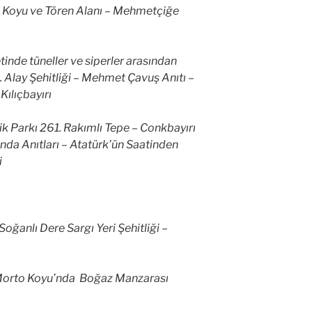
c Koyu ve Tören Alanı – Mehmetçiğe
etinde tüneller ve siperler arasından
7. Alay Şehitliği – Mehmet Çavuş Anıtı –
Kılıçbayırı
 Parkı 261. Rakımlı Tepe – Conkbayırı
nda Anıtları – Atatürk’ün Saatinden
i
Soğanlı Dere Sargı Yeri Şehitliği –
 Morto Koyu’nda Boğaz Manzarası