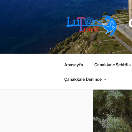
İçeriğe
geç
L
Anasayfa
Çanakkale Şehitlik
Çanakkale Denince