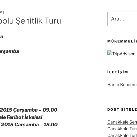
ZM
)
Ara:
olu Şehitlik Turu
ru
MÜKEMMELIY
arşamba
İLETIŞIM
Harita Konumu
 2015 Çarşamba –
09.00
DOST SITEL
 Feribot İskelesi
Çanakkale Şehi
 2015 Çarşamba –
18.00
Çanakkale Tur
Çanakkale Turl