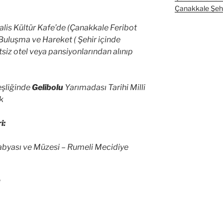
Çanakkale Şehit
alis Kültür Kafe’de (Çanakkale Feribot
 Buluşma ve Hareket ( Şehir içinde
siz otel veya pansiyonlarından alınıp
şliğinde
Gelibolu
Yarımadası Tarihi Milli
uk
i:
abyası ve Müzesi – Rumeli Mecidiye