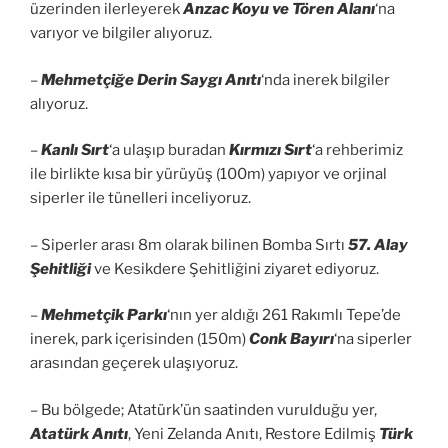
üzerinden ilerleyerek
Anzac Koyu ve Tören Alanı
‘na
varıyor ve bilgiler alıyoruz.
–
Mehmetçiğe Derin Saygı Anıtı
‘nda inerek bilgiler
alıyoruz.
–
Kanlı Sırt
‘a ulaşıp buradan
Kırmızı Sırt
‘a rehberimiz
ile birlikte kısa bir yürüyüş (100m) yapıyor ve orjinal
siperler ile tünelleri inceliyoruz.
– Siperler arası 8m olarak bilinen Bomba Sırtı
57. Alay
Şehitliği
ve Kesikdere Şehitliğini ziyaret ediyoruz.
–
Mehmetçik Parkı
‘nın yer aldığı 261 Rakımlı Tepe’de
inerek, park içerisinden (150m)
Conk Bayırı
‘na siperler
arasından geçerek ulaşıyoruz.
– Bu bölgede; Atatürk’ün saatinden vurulduğu yer,
Atatürk Anıtı
, Yeni Zelanda Anıtı, Restore Edilmiş
Türk