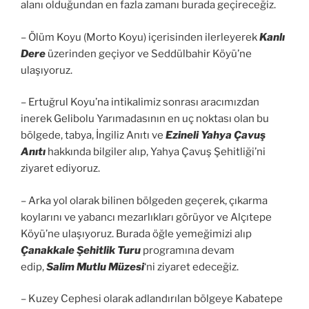
alanı olduğundan en fazla zamanı burada geçireceğiz.
– Ölüm Koyu (Morto Koyu) içerisinden ilerleyerek
Kanlı
Dere
üzerinden geçiyor ve Seddülbahir Köyü’ne
ulaşıyoruz.
– Ertuğrul Koyu’na intikalimiz sonrası aracımızdan
inerek Gelibolu Yarımadasının en uç noktası olan bu
bölgede, tabya, İngiliz Anıtı ve
Ezineli Yahya Çavuş
Anıtı
hakkında bilgiler alıp, Yahya Çavuş Şehitliği’ni
ziyaret ediyoruz.
– Arka yol olarak bilinen bölgeden geçerek, çıkarma
koylarını ve yabancı mezarlıkları görüyor ve Alçıtepe
Köyü’ne ulaşıyoruz. Burada öğle yemeğimizi alıp
Çanakkale Şehitlik Turu
programına devam
edip,
Salim Mutlu Müzesi
‘ni ziyaret edeceğiz.
– Kuzey Cephesi olarak adlandırılan bölgeye Kabatepe