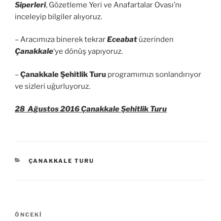
Siperleri
, Gözetleme Yeri ve Anafartalar Ovası’nı
inceleyip bilgiler alıyoruz.
– Aracımıza binerek tekrar
Eceabat
üzerinden
Çanakkale
‘ye dönüş yapıyoruz.
–
Çanakkale Şehitlik Turu
programımızı sonlandırıyor
ve sizleri uğurluyoruz.
28 Ağustos 2016 Çanakkale Şehitlik Turu
KATEGORILER
ÇANAKKALE TURU
Yazı
Önceki
ÖNCEKI