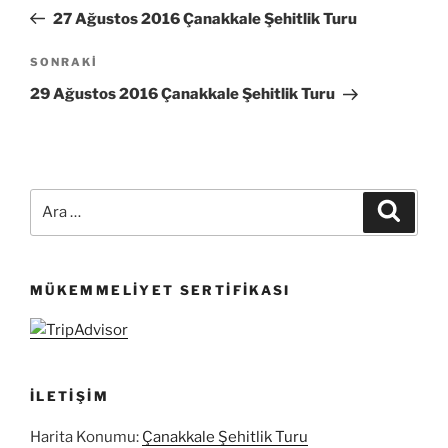
gezinmesi
Yazı
27 Ağustos 2016 Çanakkale Şehitlik Turu
Sonraki
SONRAKI
Yazı
29 Ağustos 2016 Çanakkale Şehitlik Turu
Ara:
Ara
MÜKEMMELIYET SERTIFIKASI
İLETIŞIM
Harita Konumu:
Çanakkale Şehitlik Turu