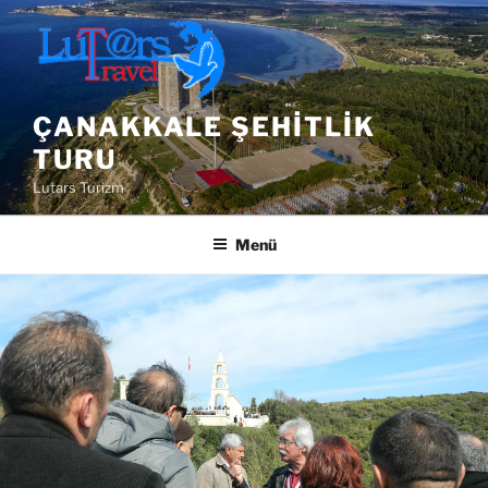
İçeriğe
geç
ÇANAKKALE ŞEHITLIK
TURU
Lutars Turizm
Menü