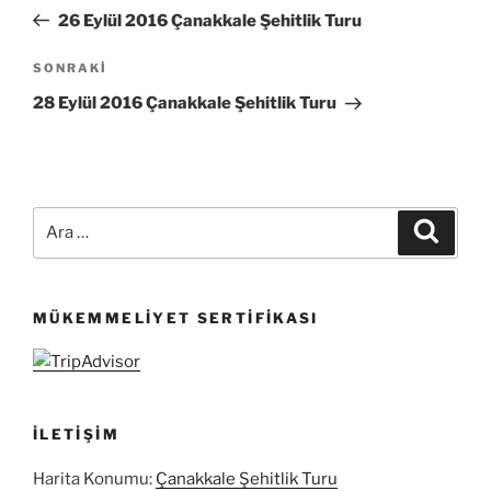
gezinmesi
Yazı
26 Eylül 2016 Çanakkale Şehitlik Turu
Sonraki
SONRAKI
Yazı
28 Eylül 2016 Çanakkale Şehitlik Turu
Ara:
Ara
MÜKEMMELIYET SERTIFIKASI
İLETIŞIM
Harita Konumu:
Çanakkale Şehitlik Turu