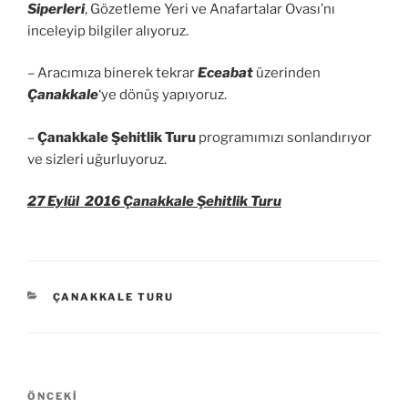
Siperleri
, Gözetleme Yeri ve Anafartalar Ovası’nı
inceleyip bilgiler alıyoruz.
– Aracımıza binerek tekrar
Eceabat
üzerinden
Çanakkale
‘ye dönüş yapıyoruz.
–
Çanakkale Şehitlik Turu
programımızı sonlandırıyor
ve sizleri uğurluyoruz.
27 Eylül 2016 Çanakkale Şehitlik Turu
KATEGORILER
ÇANAKKALE TURU
Yazı
Önceki
ÖNCEKI