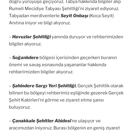
doğru yürüyüşe geçiyoruz. Tabya hakkında bilgiler alıp
Rumeli Mecidiye Tabyası Şehitliği’ni ziyaret ediyoruz.
Tabyadan merdivenlerle
Seyit Onbaşı
(Koca Seyit)
Anıtına iniyor ve bilgi alıyoruz.
–
Havuzlar Şehitliği
yanında duruyor ve rehberimizden
bilgiler alıyoruz.
–
Soğanlıdere
bölgesi içerisinden geçerken buranın
önemi ve savaş esnasında yaşananlar hakkında
rehberimizden bilgiler alıyoruz.
–
Şahindere Sargı Yeri Şehitliği
, Gerçek Şehitlik olarak
bilinen bu bölgeyi rehberimiz eşliğinde gezerek Gerçek
Şehit Kabirleri’ni görme ve ziyaret etme şansı
buluyoruz.
–
Çanakkale Şehitler Abidesi
‘ne ulaşıyor ve
aracımızdan iniyoruz. Burası bölgenin en geniş ziyaret