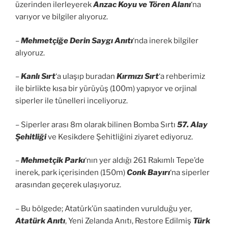
üzerinden ilerleyerek
Anzac Koyu ve Tören Alanı
‘na
varıyor ve bilgiler alıyoruz.
–
Mehmetçiğe Derin Saygı Anıtı
‘nda inerek bilgiler
alıyoruz.
–
Kanlı Sırt
‘a ulaşıp buradan
Kırmızı Sırt
‘a rehberimiz
ile birlikte kısa bir yürüyüş (100m) yapıyor ve orjinal
siperler ile tünelleri inceliyoruz.
– Siperler arası 8m olarak bilinen Bomba Sırtı
57. Alay
Şehitliği
ve Kesikdere Şehitliğini ziyaret ediyoruz.
–
Mehmetçik Parkı
‘nın yer aldığı 261 Rakımlı Tepe’de
inerek, park içerisinden (150m)
Conk Bayırı
‘na siperler
arasından geçerek ulaşıyoruz.
– Bu bölgede; Atatürk’ün saatinden vurulduğu yer,
Atatürk Anıtı
, Yeni Zelanda Anıtı, Restore Edilmiş
Türk