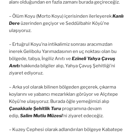
alanı olduğundan en fazla zamanı burada geçireceğiz.
– Ölüm Koyu (Morto Koyu) içerisinden ilerleyerek
Kanlı
Dere
üzerinden geçiyor ve Seddülbahir Köyü’ne
ulaşıyoruz.
– Ertuğrul Koyu’na intikalimiz sonrası aracımızdan
inerek Gelibolu Yarımadasının en uç noktası olan bu
bölgede, tabya, İngiliz Anıtı ve
Ezineli Yahya Çavuş
Anıtı
hakkında bilgiler alıp, Yahya Çavuş Şehitliği’ni
ziyaret ediyoruz.
– Arka yol olarak bilinen bölgeden geçerek, çıkarma
koylarını ve yabancı mezarlıkları görüyor ve Alçıtepe
Köyü’ne ulaşıyoruz. Burada öğle yemeğimizi alıp
Çanakkale Şehitlik Turu
programına devam
edip,
Salim Mutlu Müzesi
‘ni ziyaret edeceğiz.
– Kuzey Cephesi olarak adlandırılan bölgeye Kabatepe