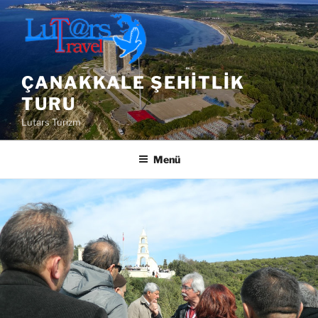
İçeriğe
geç
ÇANAKKALE ŞEHITLIK
TURU
Lutars Turizm
Menü