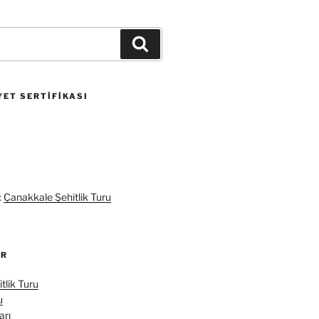
Ara
ET SERTIFIKASI
:
Çanakkale Şehitlik Turu
ER
tlik Turu
u
arı