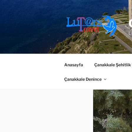
İçeriğe
geç
L
Anasayfa
Çanakkale Şehitlik
Çanakkale Denince