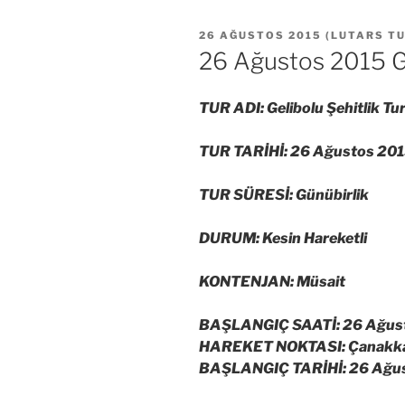
YAYIM
26 AĞUSTOS 2015
(
LUTARS T
TARIHI
26 Ağustos 2015 Ge
TUR ADI: Gelibolu Şehitlik Tu
TUR TARİHİ: 26 Ağustos 20
TUR SÜRESİ: Günübirlik
DURUM: Kesin Hareketli
KONTENJAN: Müsait
BAŞLANGIÇ SAATİ: 26 Ağus
HAREKET NOKTASI: Çanakkale
BAŞLANGIÇ TARİHİ: 26 Ağu