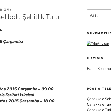
URIZM
)
Ara:
libolu Şehitlik Turu
ru
MÜKEMMELIY
15 Çarşamba
İLETIŞIM
Harita Konumu
tos 2015 Çarşamba –
09.00
DOST SITEL
 Feribot İskelesi
Çanakkale Şehi
stos 2015 Çarşamba –
18.00
Çanakkale Tur
Çanakkale Turl