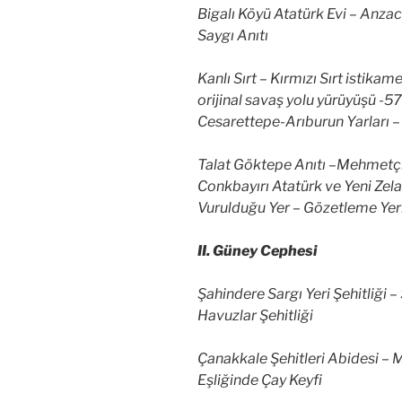
Bigalı Köyü Atatürk Evi – Anza
Saygı Anıtı
Kanlı Sırt – Kırmızı Sırt istikam
orijinal savaş yolu yürüyüşü -5
Cesarettepe-Arıburun Yarları – 
Talat Göktepe Anıtı –Mehmetçik
Conkbayırı Atatürk ve Yeni Zela
Vurulduğu Yer – Gözetleme Yer
II. Güney Cephesi
Şahindere Sargı Yeri Şehitliği – 
Havuzlar Şehitliği
Çanakkale Şehitleri Abidesi –
Eşliğinde Çay Keyfi