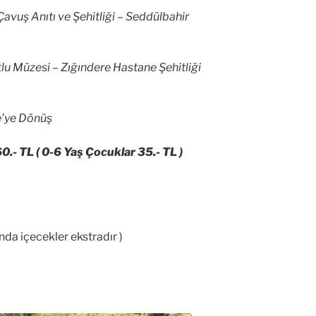
avuş Anıtı ve Şehitliği – Seddülbahir
lu Müzesi – Zığındere Hastane Şehitliği
e’ye Dönüş
60.- TL ( 0-6 Yaş Çocuklar 35.- TL )
da içecekler ekstradır )