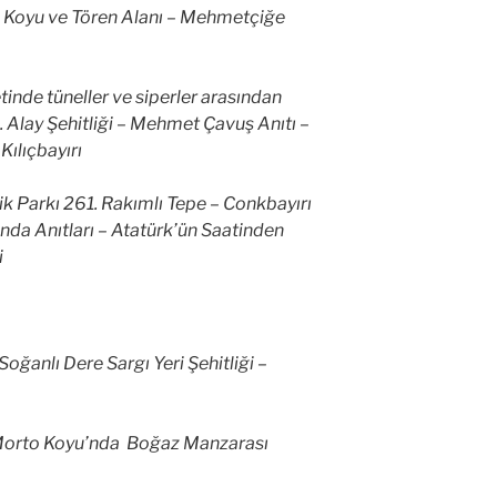
c Koyu ve Tören Alanı – Mehmetçiğe
etinde tüneller ve siperler arasından
7. Alay Şehitliği – Mehmet Çavuş Anıtı –
Kılıçbayırı
 Parkı 261. Rakımlı Tepe – Conkbayırı
nda Anıtları – Atatürk’ün Saatinden
i
Soğanlı Dere Sargı Yeri Şehitliği –
 Morto Koyu’nda Boğaz Manzarası