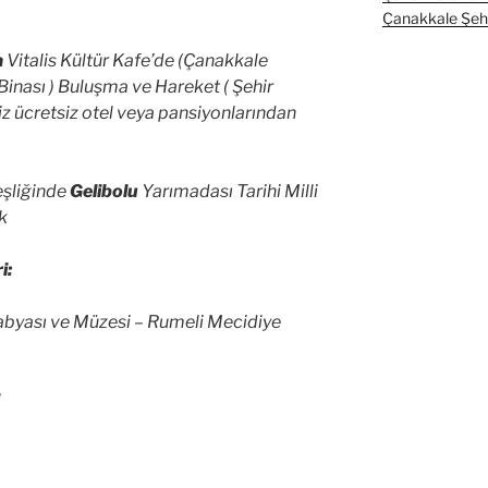
Çanakkale Şehit
a
Vitalis Kültür Kafe’de (Çanakkale
 Binası ) Buluşma ve Hareket ( Şehir
z ücretsiz otel veya pansiyonlarından
şliğinde
Gelibolu
Yarımadası Tarihi Milli
uk
i:
abyası ve Müzesi – Rumeli Mecidiye