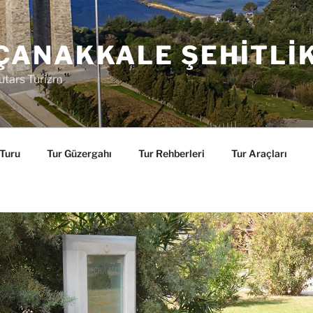
ÇANAKKALE ŞEHITLI
utars Turizm
 Turu
Tur Güzergahı
Tur Rehberleri
Tur Araçları