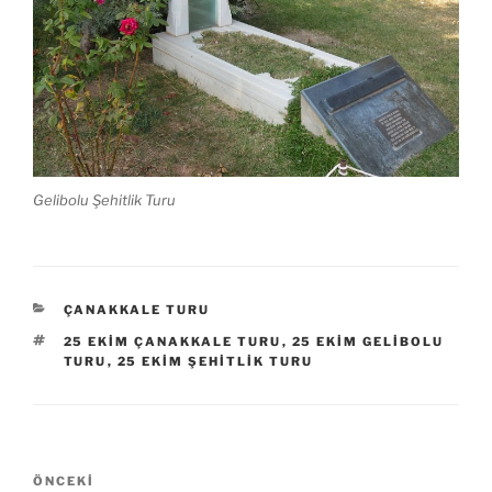
Gelibolu Şehitlik Turu
KATEGORILER
ÇANAKKALE TURU
ETIKETLER
25 EKIM ÇANAKKALE TURU
,
25 EKIM GELIBOLU
TURU
,
25 EKIM ŞEHITLIK TURU
Yazı
Önceki
ÖNCEKI