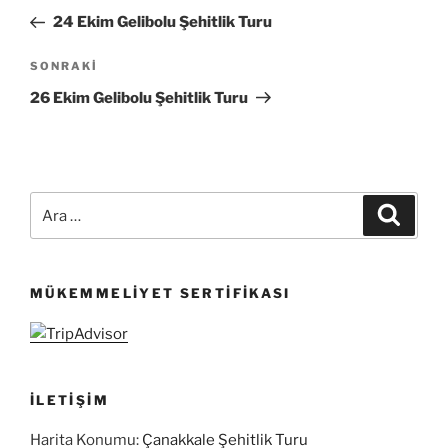
gezinmesi
Yazı
24 Ekim Gelibolu Şehitlik Turu
Sonraki
SONRAKI
Yazı
26 Ekim Gelibolu Şehitlik Turu
Ara:
Ara
MÜKEMMELIYET SERTIFIKASI
İLETIŞIM
Harita Konumu:
Çanakkale Şehitlik Turu