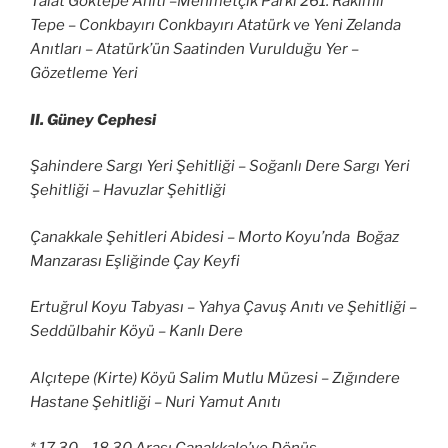
Talat Göktepe Anıtı –Mehmetçik Parkı 261. Rakımlı
Tepe – Conkbayırı Conkbayırı Atatürk ve Yeni Zelanda
Anıtları – Atatürk’ün Saatinden Vurulduğu Yer –
Gözetleme Yeri
II. Güney Cephesi
Şahindere Sargı Yeri Şehitliği – Soğanlı Dere Sargı Yeri
Şehitliği – Havuzlar Şehitliği
Çanakkale Şehitleri Abidesi – Morto Koyu’nda Boğaz
Manzarası Eşliğinde Çay Keyfi
Ertuğrul Koyu Tabyası – Yahya Çavuş Anıtı ve Şehitliği –
Seddülbahir Köyü – Kanlı Dere
Alçıtepe (Kirte) Köyü Salim Mutlu Müzesi – Zığındere
Hastane Şehitliği – Nuri Yamut Anıtı