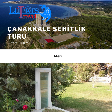
İçeriğe
geç
ÇANAKKALE ŞEHITLIK
TURU
Lutars Turizm
Menü