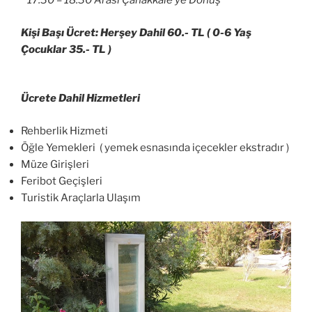
* 17.30 – 18.30 Arası Çanakkale’ye Dönüş
Kişi Başı Ücret: Herşey Dahil 60.- TL ( 0-6 Yaş
Çocuklar 35.- TL )
Ücrete Dahil Hizmetleri
Rehberlik Hizmeti
Öğle Yemekleri ( yemek esnasında içecekler ekstradır )
Müze Girişleri
Feribot Geçişleri
Turistik Araçlarla Ulaşım