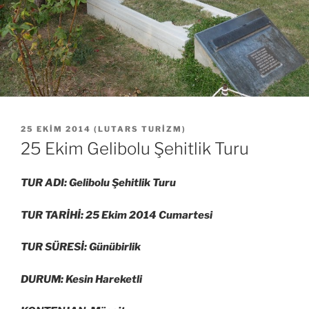
YAYIM
25 EKIM 2014
(
LUTARS TURIZM
)
TARIHI
25 Ekim Gelibolu Şehitlik Turu
TUR ADI: Gelibolu Şehitlik Turu
TUR TARİHİ: 25 Ekim 2014 Cumartesi
TUR SÜRESİ: Günübirlik
DURUM: Kesin Hareketli