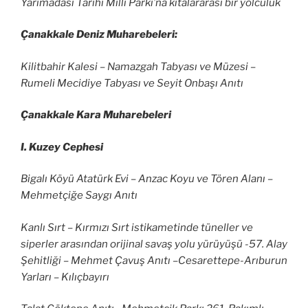
Yarımadası Tarihi Milli Parkı’na kıtalararası bir yolculuk
Çanakkale Deniz Muharebeleri:
Kilitbahir Kalesi – Namazgah Tabyası ve Müzesi –
Rumeli Mecidiye Tabyası ve Seyit Onbaşı Anıtı
Çanakkale Kara Muharebeleri
I. Kuzey Cephesi
Bigalı Köyü Atatürk Evi – Anzac Koyu ve Tören Alanı –
Mehmetçiğe Saygı Anıtı
Kanlı Sırt – Kırmızı Sırt istikametinde tüneller ve
siperler arasından orijinal savaş yolu yürüyüşü -57. Alay
Şehitliği – Mehmet Çavuş Anıtı –Cesarettepe-Arıburun
Yarları – Kılıçbayırı