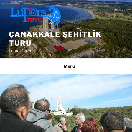
İçeriğe
geç
ÇANAKKALE ŞEHITLIK
TURU
Lutars Turizm
Menü