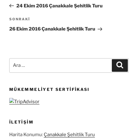
gezinmesi
Yazı
24 Ekim 2016 Çanakkale Şehitlik Turu
Sonraki
SONRAKI
Yazı
26 Ekim 2016 Çanakkale Şehitlik Turu
Ara:
Ara
MÜKEMMELIYET SERTIFIKASI
İLETIŞIM
Harita Konumu:
Çanakkale Şehitlik Turu