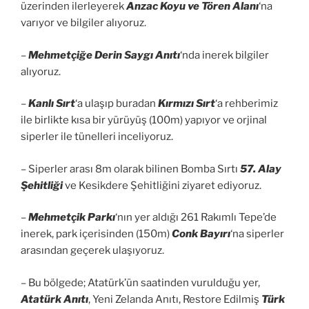
üzerinden ilerleyerek
Anzac Koyu ve Tören Alanı
‘na
varıyor ve bilgiler alıyoruz.
–
Mehmetçiğe Derin Saygı Anıtı
‘nda inerek bilgiler
alıyoruz.
–
Kanlı Sırt
‘a ulaşıp buradan
Kırmızı Sırt
‘a rehberimiz
ile birlikte kısa bir yürüyüş (100m) yapıyor ve orjinal
siperler ile tünelleri inceliyoruz.
– Siperler arası 8m olarak bilinen Bomba Sırtı
57. Alay
Şehitliği
ve Kesikdere Şehitliğini ziyaret ediyoruz.
–
Mehmetçik Parkı
‘nın yer aldığı 261 Rakımlı Tepe’de
inerek, park içerisinden (150m)
Conk Bayırı
‘na siperler
arasından geçerek ulaşıyoruz.
– Bu bölgede; Atatürk’ün saatinden vurulduğu yer,
Atatürk Anıtı
, Yeni Zelanda Anıtı, Restore Edilmiş
Türk