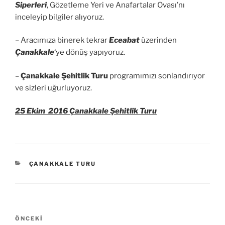
Siperleri
, Gözetleme Yeri ve Anafartalar Ovası’nı
inceleyip bilgiler alıyoruz.
– Aracımıza binerek tekrar
Eceabat
üzerinden
Çanakkale
‘ye dönüş yapıyoruz.
–
Çanakkale Şehitlik Turu
programımızı sonlandırıyor
ve sizleri uğurluyoruz.
25 Ekim 2016 Çanakkale Şehitlik Turu
KATEGORILER
ÇANAKKALE TURU
Yazı
Önceki
ÖNCEKI