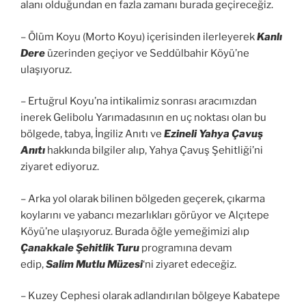
alanı olduğundan en fazla zamanı burada geçireceğiz.
– Ölüm Koyu (Morto Koyu) içerisinden ilerleyerek
Kanlı
Dere
üzerinden geçiyor ve Seddülbahir Köyü’ne
ulaşıyoruz.
– Ertuğrul Koyu’na intikalimiz sonrası aracımızdan
inerek Gelibolu Yarımadasının en uç noktası olan bu
bölgede, tabya, İngiliz Anıtı ve
Ezineli Yahya Çavuş
Anıtı
hakkında bilgiler alıp, Yahya Çavuş Şehitliği’ni
ziyaret ediyoruz.
– Arka yol olarak bilinen bölgeden geçerek, çıkarma
koylarını ve yabancı mezarlıkları görüyor ve Alçıtepe
Köyü’ne ulaşıyoruz. Burada öğle yemeğimizi alıp
Çanakkale Şehitlik Turu
programına devam
edip,
Salim Mutlu Müzesi
‘ni ziyaret edeceğiz.
– Kuzey Cephesi olarak adlandırılan bölgeye Kabatepe