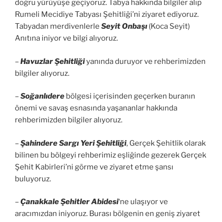
doğru yürüyüşe geçiyoruz. Tabya hakkında bilgiler alıp
Rumeli Mecidiye Tabyası Şehitliği’ni ziyaret ediyoruz.
Tabyadan merdivenlerle
Seyit Onbaşı
(Koca Seyit)
Anıtına iniyor ve bilgi alıyoruz.
–
Havuzlar Şehitliği
yanında duruyor ve rehberimizden
bilgiler alıyoruz.
–
Soğanlıdere
bölgesi içerisinden geçerken buranın
önemi ve savaş esnasında yaşananlar hakkında
rehberimizden bilgiler alıyoruz.
–
Şahindere Sargı Yeri Şehitliği
, Gerçek Şehitlik olarak
bilinen bu bölgeyi rehberimiz eşliğinde gezerek Gerçek
Şehit Kabirleri’ni görme ve ziyaret etme şansı
buluyoruz.
–
Çanakkale Şehitler Abidesi
‘ne ulaşıyor ve
aracımızdan iniyoruz. Burası bölgenin en geniş ziyaret