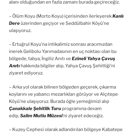
alanı olduğundan en fazla zamanı burada geçireceğiz.
– Ölüm Koyu (Morto Koyu) içerisinden ilerleyerek
Kanlı
Dere
üzerinden geçiyor ve Seddülbahir Köyü’ne
ulaşıyoruz.
– Ertuğrul Koyu’na intikalimiz sonrası aracımızdan
inerek Gelibolu Yarımadasının en uç noktası olan bu
bölgede, tabya, İngiliz Anıtı ve
Ezineli Yahya Çavuş
Anıtı
hakkında bilgiler alıp, Yahya Çavuş Şehitliği’ni
ziyaret ediyoruz.
– Arka yol olarak bilinen bölgeden geçerek, çıkarma
koylarını ve yabancı mezarlıkları görüyor ve Alçıtepe
Köyü’ne ulaşıyoruz. Burada öğle yemeğimizi alıp
Çanakkale Şehitlik Turu
programına devam
edip,
Salim Mutlu Müzesi
‘ni ziyaret edeceğiz.
– Kuzey Cephesi olarak adlandırılan bölgeye Kabatepe