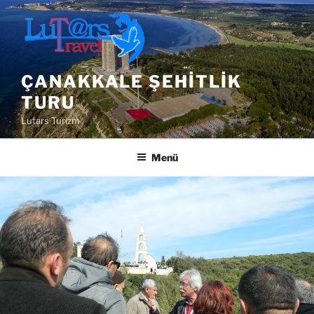
İçeriğe
geç
ÇANAKKALE ŞEHITLIK
TURU
Lutars Turizm
Menü