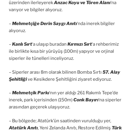
üzerinden ilerleyerek
Anzac Koyu ve Tören Alanı
‘na
varıyor ve bilgiler alıyoruz.
–
Mehmetçiğe Derin Saygı Anıtı
‘nda inerek bilgiler
alıyoruz.
–
Kanlı Sırt
‘a ulaşıp buradan
Kırmızı Sırt
‘a rehberimiz
ile birlikte kısa bir yürüyüş (100m) yapıyor ve orjinal
siperler ile tünelleri inceliyoruz.
– Siperler arası 8m olarak bilinen Bomba Sırtı
57. Alay
Şehitliği
ve Kesikdere Şehitliğini ziyaret ediyoruz.
–
Mehmetçik Parkı
‘nın yer aldığı 261 Rakımlı Tepe’de
inerek, park içerisinden (150m)
Conk Bayırı
‘na siperler
arasından geçerek ulaşıyoruz.
– Bu bölgede; Atatürk’ün saatinden vurulduğu yer,
Atatürk Anıtı
, Yeni Zelanda Anıtı, Restore Edilmiş
Türk