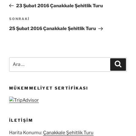
gezinmesi
Yazı
23 Şubat 2016 Çanakkale Şehitlik Turu
Sonraki
SONRAKI
Yazı
25 Şubat 2016 Çanakkale Şehitlik Turu
Ara:
Ara
MÜKEMMELIYET SERTIFIKASI
İLETIŞIM
Harita Konumu:
Çanakkale Şehitlik Turu