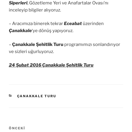
Siperleri
, Gözetleme Yeri ve Anafartalar Ovası’nı
inceleyip bilgiler alıyoruz.
– Aracımıza binerek tekrar
Eceabat
üzerinden
Çanakkale
‘ye dönüş yapıyoruz.
–
Çanakkale Şehitlik Turu
programımızı sonlandırıyor
ve sizleri uğurluyoruz.
24 Şubat 2016 Çanakkale Şehitlik Turu
KATEGORILER
ÇANAKKALE TURU
Yazı
Önceki
ÖNCEKI