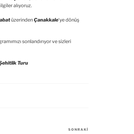
lgiler alıyoruz.
abat
üzerinden
Çanakkale
‘ye dönüş
ramımızı sonlandırıyor ve sizleri
ehitlik Turu
SONRAKI
Sonraki