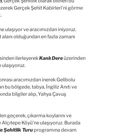
i
, Gerçek Şehitlik olarak bilinen bu
ezerek Gerçek Şehit Kabirleri’ni görme
.
ne ulaşıyor ve aracımızdan iniyoruz.
et alanı olduğundan en fazla zamanı
sinden ilerleyerek
Kanlı Dere
üzerinden
 ulaşıyoruz.
sonrası aracımızdan inerek Gelibolu
n bu bölgede, tabya, İngiliz Anıtı ve
ında bilgiler alıp, Yahya Çavuş
den geçerek, çıkarma koylarını ve
e Alçıtepe Köyü’ne ulaşıyoruz. Burada
 Şehitlik Turu
programına devam