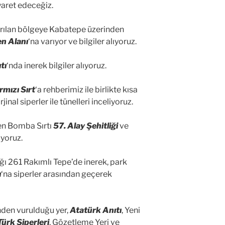
iyaret edeceğiz.
ırılan bölgeye Kabatepe üzerinden
n Alanı
‘na varıyor ve bilgiler alıyoruz.
tı
‘nda inerek bilgiler alıyoruz.
rmızı Sırt
‘a rehberimiz ile birlikte kısa
inal siperler ile tünelleri inceliyoruz.
nen Bomba Sırtı
57. Alay Şehitliği
ve
iyoruz.
dığı 261 Rakımlı Tepe’de inerek, park
ı
‘na siperler arasından geçerek
nden vurulduğu yer,
Atatürk Anıtı
, Yeni
Türk Siperleri
, Gözetleme Yeri ve