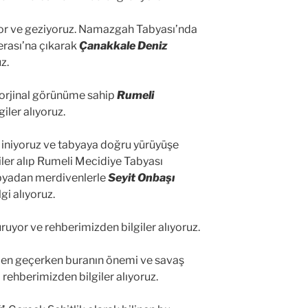
yor ve geziyoruz. Namazgah Tabyası’nda
erası’na çıkarak
Çanakkale Deniz
z.
 orjinal görünüme sahip
Rumeli
iler alıyoruz.
 iniyoruz ve tabyaya doğru yürüyüşe
iler alıp Rumeli Mecidiye Tabyası
Tabyadan merdivenlerle
Seyit Onbaşı
gi alıyoruz.
uyor ve rehberimizden bilgiler alıyoruz.
den geçerken buranın önemi ve savaş
rehberimizden bilgiler alıyoruz.