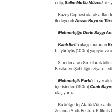
edip,
Salim Mutlu Müzesi
‘ni z
– Kuzey Cephesi olarak adland
ilerleyerek
Anzac Koyu ve Töre
–
Mehmetçiğe Derin Saygı Anı
–
Kanlı Sırt
‘a ulaşıp buradan
Kı
bir yürüyüş (100m) yapıyor ve orj
– Siperler arası 8m olarak bili
Kesikdere Şehitliğini ziyaret ed
–
Mehmetçik Parkı
‘nın yer al
içerisinden (150m)
Conk Bayır
ulaşıyoruz.
– Bu bölgede; Atatürk’ün saati
Zelanda Anıtı, Restore Edilmiş