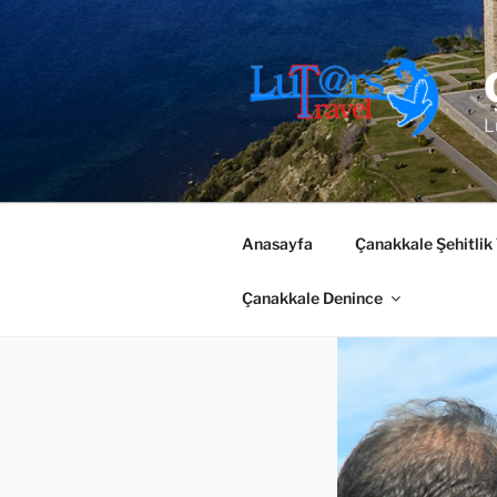
İçeriğe
geç
L
Anasayfa
Çanakkale Şehitlik
Çanakkale Denince