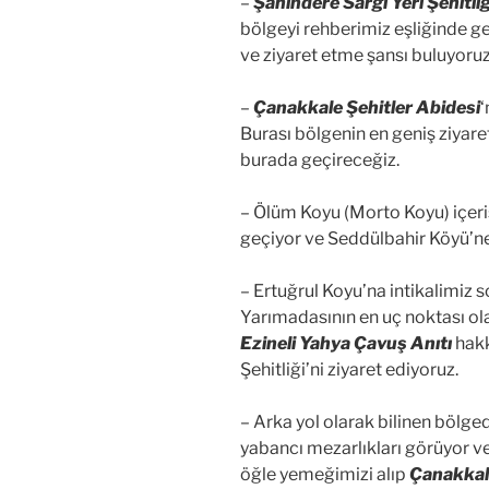
–
Şahindere Sargı Yeri Şehitliğ
bölgeyi rehberimiz eşliğinde g
ve ziyaret etme şansı buluyoruz
–
Çanakkale Şehitler Abidesi
‘
Burası bölgenin en geniş ziyar
burada geçireceğiz.
– Ölüm Koyu (Morto Koyu) içeri
geçiyor ve Seddülbahir Köyü’ne
– Ertuğrul Koyu’na intikalimiz 
Yarımadasının en uç noktası ola
Ezineli Yahya Çavuş Anıtı
hakk
Şehitliği’ni ziyaret ediyoruz.
– Arka yol olarak bilinen bölge
yabancı mezarlıkları görüyor v
öğle yemeğimizi alıp
Çanakkale