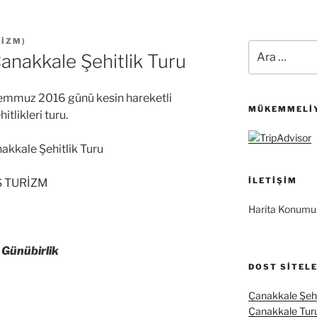
RIZM
)
Ara:
nakkale Şehitlik Turu
emmuz 2016 günü kesin hareketli
MÜKEMMELIY
tlikleri turu.
kkale Şehitlik Turu
İLETIŞIM
S TURİZM
Harita Konumu
6
Günübirlik
DOST SITEL
Çanakkale Şehi
Çanakkale Tur