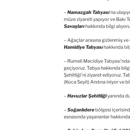
–
Namazgah Tabyası
‘na ulaşı
müze ziyareti yapıyor ve Bakı T
Savaşları
hakkında bilgi alıyoru
– Ağaçlar arasına gizlenmiş ve
Hamidiye Tabyası
hakkında bilg
– Rumeli Mecidiye Tabyası’nda
geçiyoruz. Tabya hakkında bilg
Şehitliği’ni ziyaret ediyoruz. 
(Koca Seyit) Anıtına iniyor ve bil
–
Havuzlar Şehitliği
yanında dur
–
Soğanlıdere
bölgesi içerisin
esnasında yaşananlar hakkında 