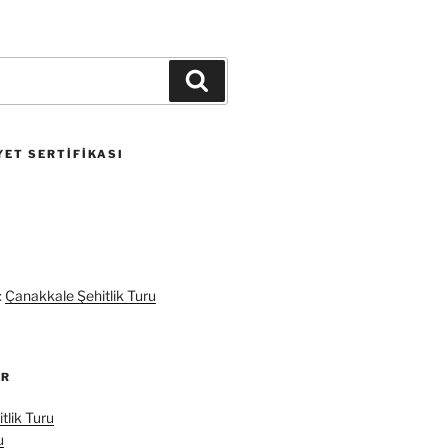
Ara
ET SERTIFIKASI
:
Çanakkale Şehitlik Turu
ER
tlik Turu
u