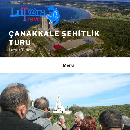
İçeriğe
geç
ÇANAKKALE ŞEHITLIK
TURU
Lutars Turizm
Menü