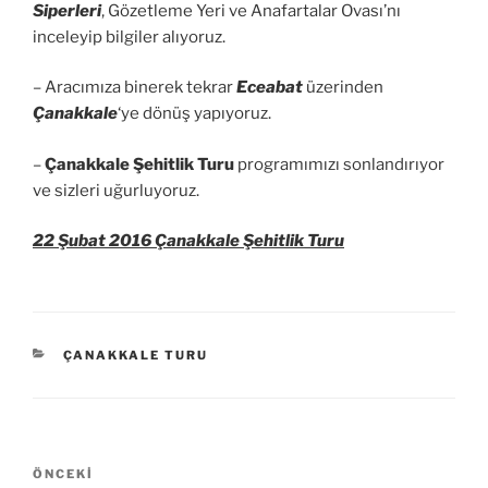
Siperleri
, Gözetleme Yeri ve Anafartalar Ovası’nı
inceleyip bilgiler alıyoruz.
– Aracımıza binerek tekrar
Eceabat
üzerinden
Çanakkale
‘ye dönüş yapıyoruz.
–
Çanakkale Şehitlik Turu
programımızı sonlandırıyor
ve sizleri uğurluyoruz.
22 Şubat 2016 Çanakkale Şehitlik Turu
KATEGORILER
ÇANAKKALE TURU
Yazı
Önceki
ÖNCEKI