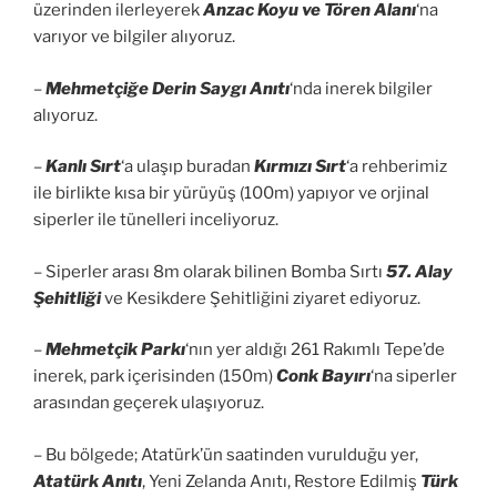
üzerinden ilerleyerek
Anzac Koyu ve Tören Alanı
‘na
varıyor ve bilgiler alıyoruz.
–
Mehmetçiğe Derin Saygı Anıtı
‘nda inerek bilgiler
alıyoruz.
–
Kanlı Sırt
‘a ulaşıp buradan
Kırmızı Sırt
‘a rehberimiz
ile birlikte kısa bir yürüyüş (100m) yapıyor ve orjinal
siperler ile tünelleri inceliyoruz.
– Siperler arası 8m olarak bilinen Bomba Sırtı
57. Alay
Şehitliği
ve Kesikdere Şehitliğini ziyaret ediyoruz.
–
Mehmetçik Parkı
‘nın yer aldığı 261 Rakımlı Tepe’de
inerek, park içerisinden (150m)
Conk Bayırı
‘na siperler
arasından geçerek ulaşıyoruz.
– Bu bölgede; Atatürk’ün saatinden vurulduğu yer,
Atatürk Anıtı
, Yeni Zelanda Anıtı, Restore Edilmiş
Türk