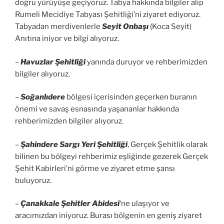
doğru yürüyüşe geçiyoruz. Tabya hakkında bilgiler alıp
Rumeli Mecidiye Tabyası Şehitliği’ni ziyaret ediyoruz.
Tabyadan merdivenlerle
Seyit Onbaşı
(Koca Seyit)
Anıtına iniyor ve bilgi alıyoruz.
–
Havuzlar Şehitliği
yanında duruyor ve rehberimizden
bilgiler alıyoruz.
–
Soğanlıdere
bölgesi içerisinden geçerken buranın
önemi ve savaş esnasında yaşananlar hakkında
rehberimizden bilgiler alıyoruz.
–
Şahindere Sargı Yeri Şehitliği
, Gerçek Şehitlik olarak
bilinen bu bölgeyi rehberimiz eşliğinde gezerek Gerçek
Şehit Kabirleri’ni görme ve ziyaret etme şansı
buluyoruz.
–
Çanakkale Şehitler Abidesi
‘ne ulaşıyor ve
aracımızdan iniyoruz. Burası bölgenin en geniş ziyaret