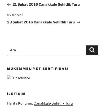
gezinmesi
Yazı
21 Şubat 2016 Çanakkale Şehitlik Turu
Sonraki
SONRAKI
Yazı
23 Şubat 2016 Çanakkale Şehitlik Turu
Ara:
Ara
MÜKEMMELIYET SERTIFIKASI
İLETIŞIM
Harita Konumu:
Çanakkale Şehitlik Turu