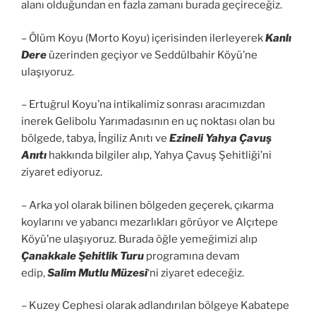
alanı olduğundan en fazla zamanı burada geçireceğiz.
– Ölüm Koyu (Morto Koyu) içerisinden ilerleyerek
Kanlı
Dere
üzerinden geçiyor ve Seddülbahir Köyü’ne
ulaşıyoruz.
– Ertuğrul Koyu’na intikalimiz sonrası aracımızdan
inerek Gelibolu Yarımadasının en uç noktası olan bu
bölgede, tabya, İngiliz Anıtı ve
Ezineli Yahya Çavuş
Anıtı
hakkında bilgiler alıp, Yahya Çavuş Şehitliği’ni
ziyaret ediyoruz.
– Arka yol olarak bilinen bölgeden geçerek, çıkarma
koylarını ve yabancı mezarlıkları görüyor ve Alçıtepe
Köyü’ne ulaşıyoruz. Burada öğle yemeğimizi alıp
Çanakkale Şehitlik Turu
programına devam
edip,
Salim Mutlu Müzesi
‘ni ziyaret edeceğiz.
– Kuzey Cephesi olarak adlandırılan bölgeye Kabatepe