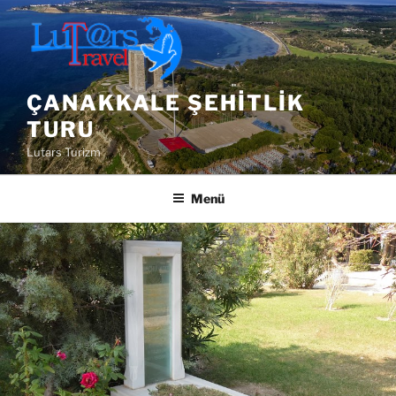
İçeriğe
geç
ÇANAKKALE ŞEHITLIK
TURU
Lutars Turizm
Menü