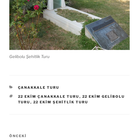
Gelibolu Şehitlik Turu
KATEGORILER
ÇANAKKALE TURU
ETIKETLER
22 EKIM ÇANAKKALE TURU
,
22 EKIM GELIBOLU
TURU
,
22 EKIM ŞEHITLIK TURU
Yazı
Önceki
ÖNCEKI