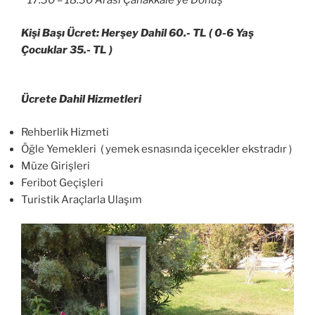
* 17.30 – 18.30 Arası Çanakkale’ye Dönüş
Kişi Başı Ücret: Herşey Dahil 60.- TL ( 0-6 Yaş
Çocuklar 35.- TL )
Ücrete Dahil Hizmetleri
Rehberlik Hizmeti
Öğle Yemekleri ( yemek esnasında içecekler ekstradır )
Müze Girişleri
Feribot Geçişleri
Turistik Araçlarla Ulaşım