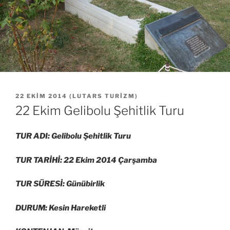
YAYIM
22 EKIM 2014
(
LUTARS TURIZM
)
TARIHI
22 Ekim Gelibolu Şehitlik Turu
TUR ADI: Gelibolu Şehitlik Turu
TUR TARİHİ: 22 Ekim 2014 Çarşamba
TUR SÜRESİ: Günübirlik
DURUM: Kesin Hareketli