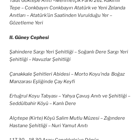
Talat Göktepe Anıtı –Mehmetçik Parkı 261. Rakımlı
Tepe – Conkbayırı Conkbayırı Atatürk ve Yeni Zelanda
Anıtları – Atatürk’ün Saatinden Vurulduğu Yer –
Gözetleme Yeri
II. Güney Cephesi
Şahindere Sargı Yeri Şehitliği – Soğanlı Dere Sargı Yeri
Şehitliği – Havuzlar Şehitliği
Çanakkale Şehitleri Abidesi – Morto Koyu’nda Boğaz
Manzarası Eşliğinde Çay Keyfi
Ertuğrul Koyu Tabyası – Yahya Çavuş Anıtı ve Şehitliği –
Seddülbahir Köyü – Kanlı Dere
Alçıtepe (Kirte) Köyü Salim Mutlu Müzesi – Zığındere
Hastane Şehitliği – Nuri Yamut Anıtı