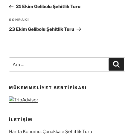
gezinmesi
Yazı
21 Ekim Gelibolu Şehitlik Turu
Sonraki
SONRAKI
Yazı
23 Ekim Gelibolu Şehitlik Turu
Ara:
Ara
MÜKEMMELIYET SERTIFIKASI
İLETIŞIM
Harita Konumu:
Çanakkale Şehitlik Turu