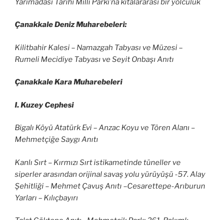
Yarımadası Tarihi Milli Parkı’na kıtalararası bir yolculuk
Çanakkale Deniz Muharebeleri:
Kilitbahir Kalesi – Namazgah Tabyası ve Müzesi –
Rumeli Mecidiye Tabyası ve Seyit Onbaşı Anıtı
Çanakkale Kara Muharebeleri
I. Kuzey Cephesi
Bigalı Köyü Atatürk Evi – Anzac Koyu ve Tören Alanı –
Mehmetçiğe Saygı Anıtı
Kanlı Sırt – Kırmızı Sırt istikametinde tüneller ve
siperler arasından orijinal savaş yolu yürüyüşü -57. Alay
Şehitliği – Mehmet Çavuş Anıtı –Cesarettepe-Arıburun
Yarları – Kılıçbayırı