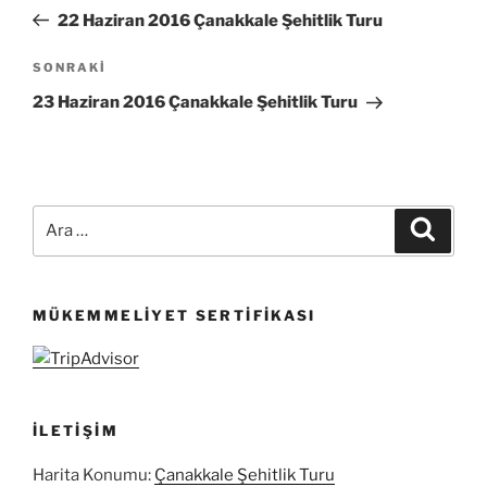
gezinmesi
Yazı
22 Haziran 2016 Çanakkale Şehitlik Turu
Sonraki
SONRAKI
Yazı
23 Haziran 2016 Çanakkale Şehitlik Turu
Ara:
Ara
MÜKEMMELIYET SERTIFIKASI
İLETIŞIM
Harita Konumu:
Çanakkale Şehitlik Turu