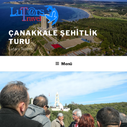
İçeriğe
geç
ÇANAKKALE ŞEHITLIK
TURU
Lutars Turizm
Menü