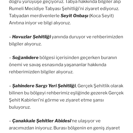
doğru yürüyüşe geçiyoruz. Tabya hakkında bilgiler alıp
Rumeli Mecidiye Tabyası Şehitliği’ni ziyaret ediyoruz.
Tabyadan merdivenlerle
Seyit Onbaşı
(Koca Seyit)
Anıtına iniyor ve bilgi alıyoruz.
–
Havuzlar Şehitliği
yanında duruyor ve rehberimizden
bilgiler alıyoruz.
–
Soğanlıdere
bölgesi içerisinden geçerken buranın
önemi ve savaş esnasında yaşananlar hakkında
rehberimizden bilgiler alıyoruz.
–
Şahindere Sargı Yeri Şehitliği
, Gerçek Şehitlik olarak
bilinen bu bölgeyi rehberimiz eşliğinde gezerek Gerçek
Şehit Kabirleri’ni görme ve ziyaret etme şansı
buluyoruz.
–
Çanakkale Şehitler Abidesi
‘ne ulaşıyor ve
aracımızdan iniyoruz. Burası bölgenin en geniş ziyaret