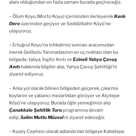
alanı olduğundan en fazla zamanı burada geçireceğiz.
– Ölüm Koyu (Morto Koyu) içerisinden ilerleyerek
Kanlı
Dere
üzerinden geçiyor ve Seddülbahir Köyü’ne
ulaşıyoruz.
– Ertuğrul Koyu’na intikalimiz sonrası aracımızdan
inerek Gelibolu Yarımadasının en uç noktası olan bu
bölgede, tabya, İngiliz Anıtı ve
Ezineli Yahya Çavuş
Anıtı
hakkında bilgiler alıp, Yahya Çavuş Şehitliği’ni
ziyaret ediyoruz.
– Arka yol olarak bilinen bölgeden geçerek, çıkarma
koylarını ve yabancı mezarlıkları görüyor ve Alçıtepe
Köyü’ne ulaşıyoruz. Burada öğle yemeğimizi alıp
Çanakkale Şehitlik Turu
programına devam
edip,
Salim Mutlu Müzesi
‘ni ziyaret edeceğiz.
– Kuzey Cephesi olarak adlandırılan bölgeye Kabatepe