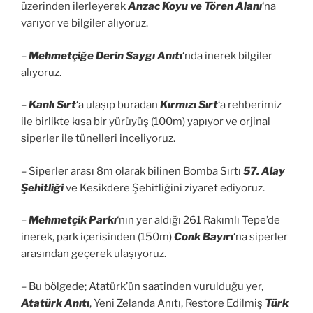
üzerinden ilerleyerek
Anzac Koyu ve Tören Alanı
‘na
varıyor ve bilgiler alıyoruz.
–
Mehmetçiğe Derin Saygı Anıtı
‘nda inerek bilgiler
alıyoruz.
–
Kanlı Sırt
‘a ulaşıp buradan
Kırmızı Sırt
‘a rehberimiz
ile birlikte kısa bir yürüyüş (100m) yapıyor ve orjinal
siperler ile tünelleri inceliyoruz.
– Siperler arası 8m olarak bilinen Bomba Sırtı
57. Alay
Şehitliği
ve Kesikdere Şehitliğini ziyaret ediyoruz.
–
Mehmetçik Parkı
‘nın yer aldığı 261 Rakımlı Tepe’de
inerek, park içerisinden (150m)
Conk Bayırı
‘na siperler
arasından geçerek ulaşıyoruz.
– Bu bölgede; Atatürk’ün saatinden vurulduğu yer,
Atatürk Anıtı
, Yeni Zelanda Anıtı, Restore Edilmiş
Türk