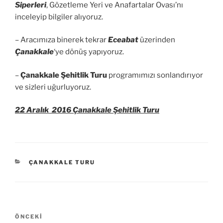
Siperleri
, Gözetleme Yeri ve Anafartalar Ovası’nı
inceleyip bilgiler alıyoruz.
– Aracımıza binerek tekrar
Eceabat
üzerinden
Çanakkale
‘ye dönüş yapıyoruz.
–
Çanakkale Şehitlik Turu
programımızı sonlandırıyor
ve sizleri uğurluyoruz.
22 Aralık 2016 Çanakkale Şehitlik Turu
KATEGORILER
ÇANAKKALE TURU
Yazı
Önceki
ÖNCEKI