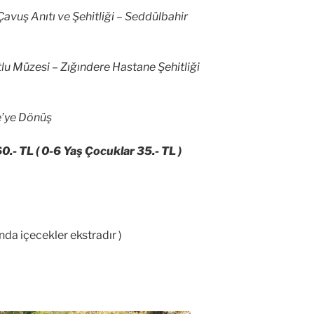
avuş Anıtı ve Şehitliği – Seddülbahir
lu Müzesi – Zığındere Hastane Şehitliği
e’ye Dönüş
60.- TL ( 0-6 Yaş Çocuklar 35.- TL )
da içecekler ekstradır )