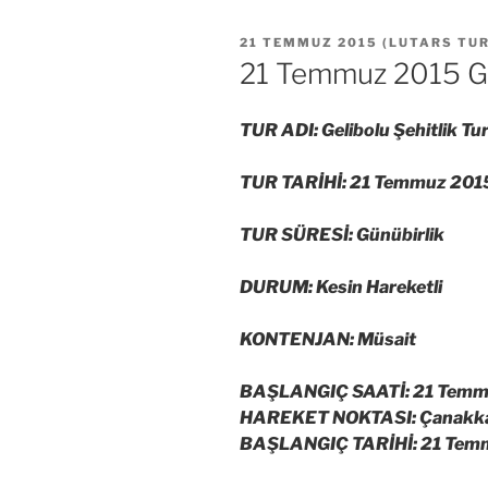
YAYIM
21 TEMMUZ 2015
(
LUTARS TU
TARIHI
21 Temmuz 2015 Gel
TUR ADI: Gelibolu Şehitlik Tu
TUR TARİHİ: 21 Temmuz 2015
TUR SÜRESİ: Günübirlik
DURUM: Kesin Hareketli
KONTENJAN: Müsait
BAŞLANGIÇ SAATİ: 21 Temmu
HAREKET NOKTASI: Çanakkale
BAŞLANGIÇ TARİHİ: 21 Temm