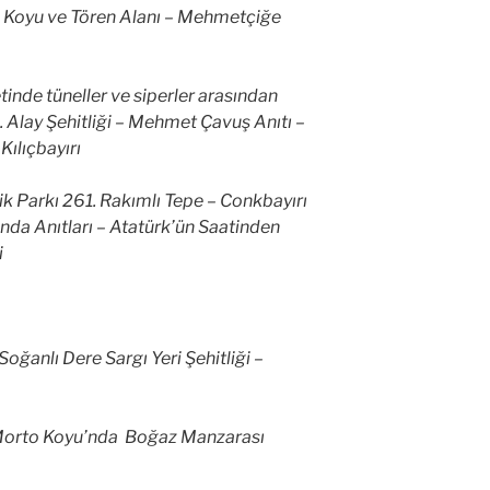
c Koyu ve Tören Alanı – Mehmetçiğe
etinde tüneller ve siperler arasından
7. Alay Şehitliği – Mehmet Çavuş Anıtı –
Kılıçbayırı
 Parkı 261. Rakımlı Tepe – Conkbayırı
nda Anıtları – Atatürk’ün Saatinden
i
Soğanlı Dere Sargı Yeri Şehitliği –
 Morto Koyu’nda Boğaz Manzarası