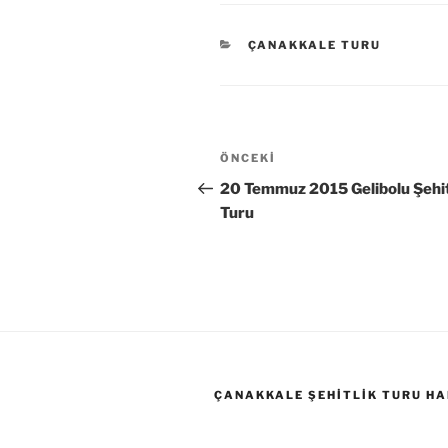
KATEGORILER
ÇANAKKALE TURU
Yazı
Önceki
ÖNCEKI
gezinmesi
Yazı
20 Temmuz 2015 Gelibolu Şehit
Turu
ÇANAKKALE ŞEHITLIK TURU HA