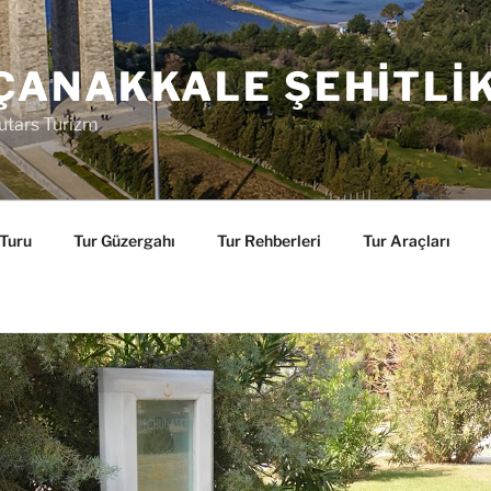
ÇANAKKALE ŞEHITLI
utars Turizm
 Turu
Tur Güzergahı
Tur Rehberleri
Tur Araçları