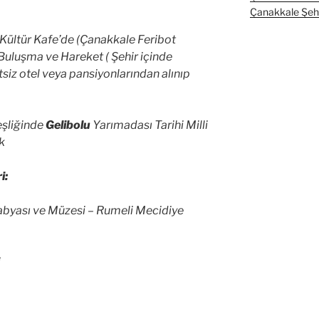
Çanakkale Şehit
s Kültür Kafe’de (Çanakkale Feribot
 Buluşma ve Hareket ( Şehir içinde
siz otel veya pansiyonlarından alınıp
şliğinde
Gelibolu
Yarımadası Tarihi Milli
uk
i:
abyası ve Müzesi – Rumeli Mecidiye