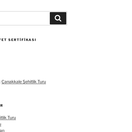
Ara
ET SERTIFIKASI
:
Çanakkale Şehitlik Turu
ER
tlik Turu
u
arı