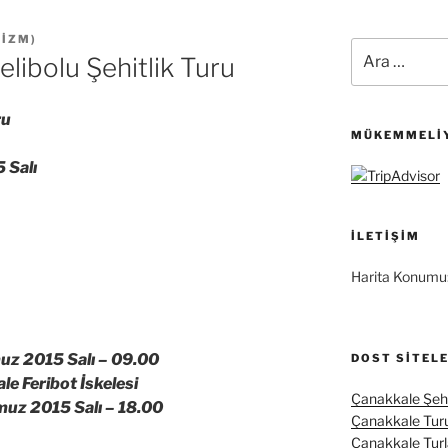
RIZM
)
Ara:
ibolu Şehitlik Turu
ru
MÜKEMMELIY
 Salı
İLETIŞIM
Harita Konumu
z 2015 Salı –
09.00
DOST SITEL
 Feribot İskelesi
Çanakkale Şehi
uz 2015 Salı –
18.00
Çanakkale Tur
Çanakkale Turl