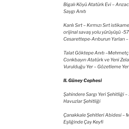
Bigalı Köyü Atatürk Evi – Anza
Saygı Anıtı
Kanlı Sırt – Kırmızı Sırt istikam
orijinal savaş yolu yürüyüşü -5
Cesarettepe-Arıburun Yarları – 
Talat Göktepe Anıtı –Mehmetçik
Conkbayırı Atatürk ve Yeni Zela
Vurulduğu Yer – Gözetleme Yer
II. Güney Cephesi
Şahindere Sargı Yeri Şehitliği – 
Havuzlar Şehitliği
Çanakkale Şehitleri Abidesi –
Eşliğinde Çay Keyfi