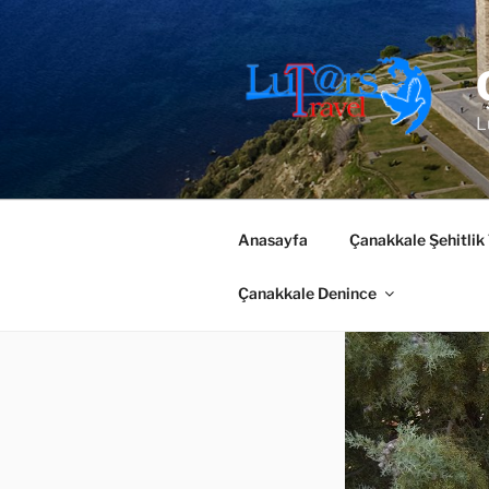
İçeriğe
geç
L
Anasayfa
Çanakkale Şehitlik
Çanakkale Denince