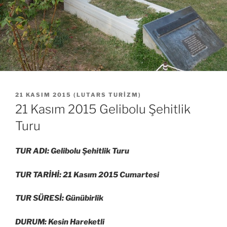
YAYIM
21 KASIM 2015
(
LUTARS TURIZM
)
TARIHI
21 Kasım 2015 Gelibolu Şehitlik
Turu
TUR ADI: Gelibolu Şehitlik Turu
TUR TARİHİ: 21 Kasım 2015 Cumartesi
TUR SÜRESİ: Günübirlik
DURUM: Kesin Hareketli