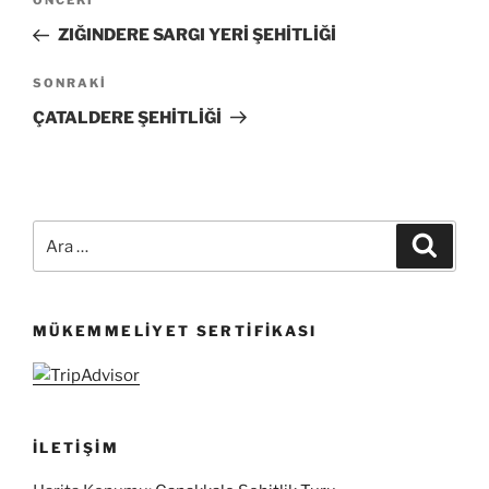
Önceki
ÖNCEKI
gezinmesi
Yazı
ZIĞINDERE SARGI YERİ ŞEHİTLİĞİ
Sonraki
SONRAKI
Yazı
ÇATALDERE ŞEHİTLİĞİ
Ara:
Ara
MÜKEMMELIYET SERTIFIKASI
İLETIŞIM