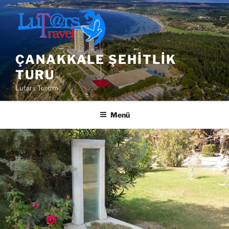
İçeriğe
geç
ÇANAKKALE ŞEHITLIK
TURU
Lutars Turizm
Menü