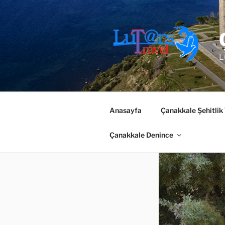
İçeriğe
geç
L
Anasayfa
Çanakkale Şehitlik
Çanakkale Denince