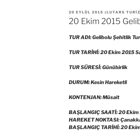
YAYIM
20 EYLÜL 2015
(
LUTARS TURI
TARIHI
20 Ekim 2015 Gelib
TUR ADI: Gelibolu Şehitlik Tu
TUR TARİHİ: 20 Ekim 2015 Sa
TUR SÜRESİ: Günübirlik
DURUM: Kesin Hareketli
KONTENJAN: Müsait
BAŞLANGIÇ SAATİ: 20 Ekim 2
HAREKET NOKTASI: Çanakkale
BAŞLANGIÇ TARİHİ: 20 Ekim 