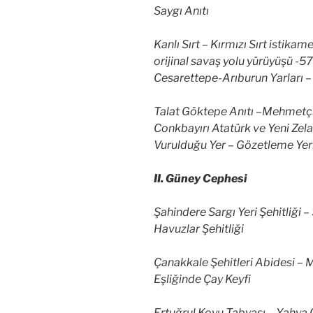
Saygı Anıtı
Kanlı Sırt – Kırmızı Sırt istikam
orijinal savaş yolu yürüyüşü -5
Cesarettepe-Arıburun Yarları – 
Talat Göktepe Anıtı –Mehmetçik
Conkbayırı Atatürk ve Yeni Zela
Vurulduğu Yer – Gözetleme Yer
II. Güney Cephesi
Şahindere Sargı Yeri Şehitliği – 
Havuzlar Şehitliği
Çanakkale Şehitleri Abidesi –
Eşliğinde Çay Keyfi
Ertuğrul Koyu Tabyası – Yahya Ç