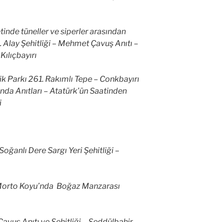
etinde tüneller ve siperler arasından
7. Alay Şehitliği – Mehmet Çavuş Anıtı –
Kılıçbayırı
 Parkı 261. Rakımlı Tepe – Conkbayırı
nda Anıtları – Atatürk’ün Saatinden
i
Soğanlı Dere Sargı Yeri Şehitliği –
 Morto Koyu’nda Boğaz Manzarası
avuş Anıtı ve Şehitliği – Seddülbahir