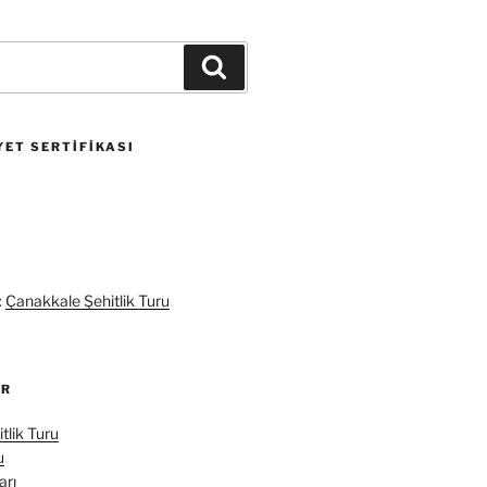
Ara
ET SERTIFIKASI
:
Çanakkale Şehitlik Turu
ER
tlik Turu
u
arı