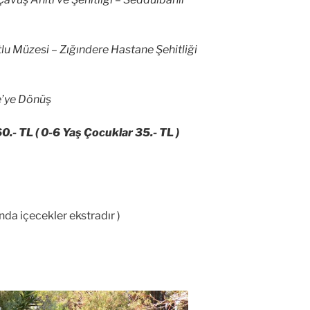
lu Müzesi – Zığındere Hastane Şehitliği
e’ye Dönüş
60.- TL ( 0-6 Yaş Çocuklar 35.- TL )
da içecekler ekstradır )