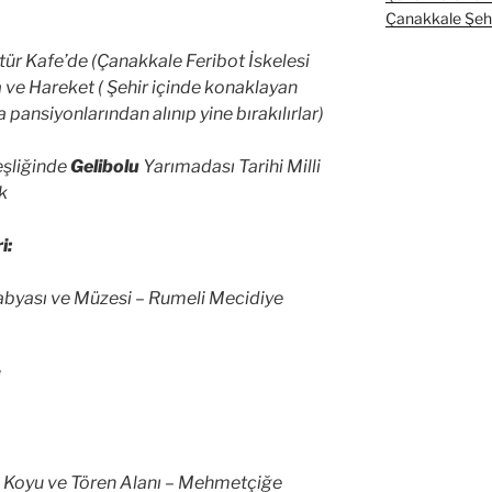
Çanakkale Şehit
ltür Kafe’de (Çanakkale Feribot İskelesi
 ve Hareket ( Şehir içinde konaklayan
 pansiyonlarından alınıp yine bırakılırlar)
şliğinde
Gelibolu
Yarımadası Tarihi Milli
uk
i:
abyası ve Müzesi – Rumeli Mecidiye
c Koyu ve Tören Alanı – Mehmetçiğe