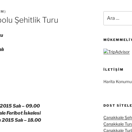
ZM
)
Ara:
olu Şehitlik Turu
ru
MÜKEMMELIY
lı
İLETIŞIM
Harita Konumu
015 Salı –
09.00
DOST SITEL
 Feribot İskelesi
Çanakkale Şehi
2015 Salı –
18.00
Çanakkale Tur
Çanakkale Turl