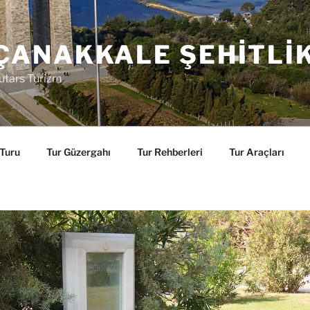
ÇANAKKALE ŞEHITLI
utars Turizm
 Turu
Tur Güzergahı
Tur Rehberleri
Tur Araçları