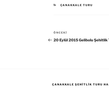
KATEGORILER
ÇANAKKALE TURU
Yazı
Önceki
ÖNCEKI
gezinmesi
Yazı
20 Eylül 2015 Gelibolu Şehitlik
ÇANAKKALE ŞEHITLIK TURU HA