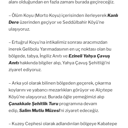
alanı olduğundan en fazla zamanı burada geçireceğiz.
– Ölüm Koyu (Morto Koyu) içerisinden ilerleyerek
Kanlı
Dere
üzerinden geçiyor ve Seddülbahir Köyü’ne
ulaşıyoruz.
– Ertuğrul Koyu’na intikalimiz sonrası aracımızdan
inerek Gelibolu Yarımadasının en uç noktası olan bu
bölgede, tabya, İngiliz Anıtı ve
Ezineli Yahya Çavuş
Anıtı
hakkında bilgiler alıp, Yahya Çavuş Şehitliği’ni
ziyaret ediyoruz.
– Arka yol olarak bilinen bölgeden geçerek, çıkarma
koylarını ve yabancı mezarlıkları görüyor ve Alçıtepe
Köyü’ne ulaşıyoruz. Burada öğle yemeğimizi alıp
Çanakkale Şehitlik Turu
programına devam
edip,
Salim Mutlu Müzesi
‘ni ziyaret edeceğiz.
– Kuzey Cephesi olarak adlandırılan bölgeye Kabatepe