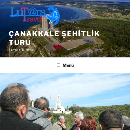
İçeriğe
geç
ÇANAKKALE ŞEHITLIK
TURU
Lutars Turizm
Menü