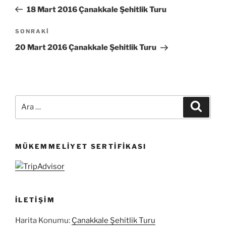
gezinmesi
Yazı
18 Mart 2016 Çanakkale Şehitlik Turu
Sonraki
SONRAKI
Yazı
20 Mart 2016 Çanakkale Şehitlik Turu
Ara:
Ara
MÜKEMMELIYET SERTIFIKASI
İLETIŞIM
Harita Konumu:
Çanakkale Şehitlik Turu