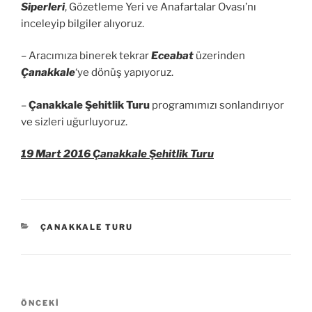
Siperleri
, Gözetleme Yeri ve Anafartalar Ovası’nı
inceleyip bilgiler alıyoruz.
– Aracımıza binerek tekrar
Eceabat
üzerinden
Çanakkale
‘ye dönüş yapıyoruz.
–
Çanakkale Şehitlik Turu
programımızı sonlandırıyor
ve sizleri uğurluyoruz.
19 Mart 2016 Çanakkale Şehitlik Turu
KATEGORILER
ÇANAKKALE TURU
Yazı
Önceki
ÖNCEKI