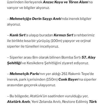
üzerinden ilerleyerek
Anzac Koyu ve Tören Alanı
‘na
varıyor ve bilgiler alıyoruz.
–
Mehmetçiğe Derin Saygı Anıtı
‘nda inerek bilgiler
alıyoruz.
–
Kanlı Sırt
‘a ulaşıp buradan
Kırmızı Sırt
‘a rehberimiz
ile birlikte kısa bir yürüyüş (100m) yapıyor ve orjinal
siperler ile tünelleri inceliyoruz.
– Siperler arası 8m olarak bilinen Bomba Sırtı
57. Alay
Şehitliği
ve Kesikdere Şehitliğini ziyaret ediyoruz.
–
Mehmetçik Parkı
‘nın yer aldığı 261 Rakımlı Tepe’de
inerek, park içerisinden (150m)
Conk Bayırı
‘na siperler
arasından geçerek ulaşıyoruz.
– Bu bölgede; Atatürk’ün saatinden vurulduğu yer,
Atatürk Anıtı
, Yeni Zelanda Anıtı, Restore Edilmiş
Türk