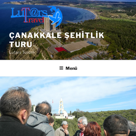
İçeriğe
geç
ÇANAKKALE ŞEHITLIK
TURU
Lutars Turizm
Menü