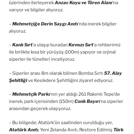
üzerinden ilerleyerek
Anzac Koyu ve Tören Alanı
‘na
varıyor ve bilgiler alıyoruz.
–
Mehmetçiğe Derin Saygı Anıtı
‘nda inerek bilgiler
alıyoruz.
–
Kanlı Sırt
‘a ulaşıp buradan
Kırmızı Sırt
‘a rehberimiz
ile birlikte kısa bir yürüyüş (100m) yapıyor ve orjinal
siperler ile tünelleri inceliyoruz.
– Siperler arası 8m olarak bilinen Bomba Sırtı
57. Alay
Şehitliği
ve Kesikdere Şehitliğini ziyaret ediyoruz.
–
Mehmetçik Parkı
‘nın yer aldığı 261 Rakımlı Tepe’de
inerek, park içerisinden (150m)
Conk Bayırı
‘na siperler
arasından geçerek ulaşıyoruz.
– Bu bölgede; Atatürk’ün saatinden vurulduğu yer,
Atatürk Anıtı
, Yeni Zelanda Anıtı, Restore Edilmiş
Türk