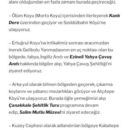
alanı olduğundan en fazla zamanı burada geçireceğiz.
– Ölüm Koyu (Morto Koyu) içerisinden ilerleyerek
Kanlı
Dere
üzerinden geçiyor ve Seddülbahir Köyü’ne
ulaşıyoruz.
– Ertuğrul Koyu’na intikalimiz sonrası aracımızdan
inerek Gelibolu Yarımadasının en uç noktası olan bu
bölgede, tabya, İngiliz Anıtı ve
Ezineli Yahya Çavuş
Anıtı
hakkında bilgiler alıp, Yahya Çavuş Şehitliği’ni
ziyaret ediyoruz.
– Arka yol olarak bilinen bölgeden geçerek, çıkarma
koylarını ve yabancı mezarlıkları görüyor ve Alçıtepe
Köyü’ne ulaşıyoruz. Burada öğle yemeğimizi alıp
Çanakkale Şehitlik Turu
programına devam
edip,
Salim Mutlu Müzesi
‘ni ziyaret edeceğiz.
– Kuzey Cephesi olarak adlandırılan bölgeye Kabatepe