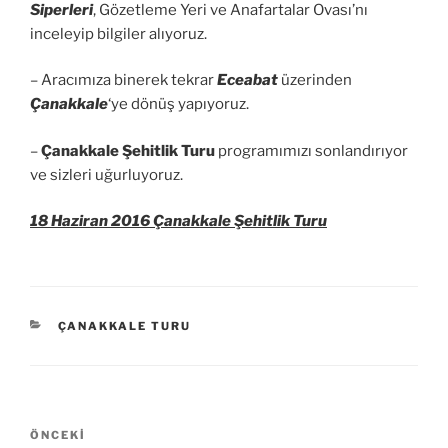
Siperleri
, Gözetleme Yeri ve Anafartalar Ovası’nı
inceleyip bilgiler alıyoruz.
– Aracımıza binerek tekrar
Eceabat
üzerinden
Çanakkale
‘ye dönüş yapıyoruz.
–
Çanakkale Şehitlik Turu
programımızı sonlandırıyor
ve sizleri uğurluyoruz.
18 Haziran 2016 Çanakkale Şehitlik Turu
KATEGORILER
ÇANAKKALE TURU
Yazı
Önceki
ÖNCEKI