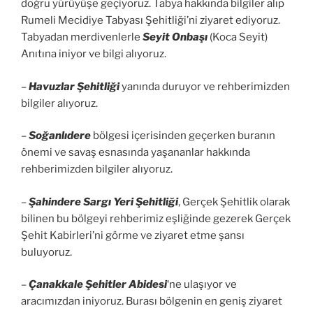
doğru yürüyüşe geçiyoruz. Tabya hakkında bilgiler alıp
Rumeli Mecidiye Tabyası Şehitliği’ni ziyaret ediyoruz.
Tabyadan merdivenlerle
Seyit Onbaşı
(Koca Seyit)
Anıtına iniyor ve bilgi alıyoruz.
–
Havuzlar Şehitliği
yanında duruyor ve rehberimizden
bilgiler alıyoruz.
–
Soğanlıdere
bölgesi içerisinden geçerken buranın
önemi ve savaş esnasında yaşananlar hakkında
rehberimizden bilgiler alıyoruz.
–
Şahindere Sargı Yeri Şehitliği
, Gerçek Şehitlik olarak
bilinen bu bölgeyi rehberimiz eşliğinde gezerek Gerçek
Şehit Kabirleri’ni görme ve ziyaret etme şansı
buluyoruz.
–
Çanakkale Şehitler Abidesi
‘ne ulaşıyor ve
aracımızdan iniyoruz. Burası bölgenin en geniş ziyaret