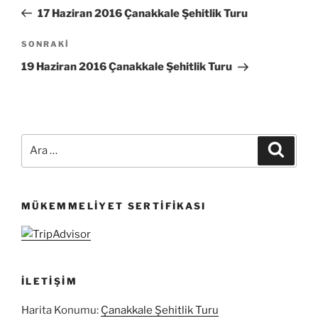
gezinmesi
Yazı
17 Haziran 2016 Çanakkale Şehitlik Turu
Sonraki
SONRAKI
Yazı
19 Haziran 2016 Çanakkale Şehitlik Turu
Ara:
Ara
MÜKEMMELIYET SERTIFIKASI
İLETIŞIM
Harita Konumu:
Çanakkale Şehitlik Turu