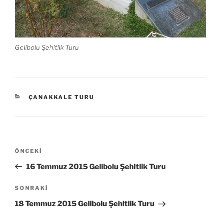
Gelibolu Şehitlik Turu
KATEGORILER
ÇANAKKALE TURU
Yazı
Önceki
ÖNCEKI
gezinmesi
Yazı
16 Temmuz 2015 Gelibolu Şehitlik Turu
Sonraki
SONRAKI
Yazı
18 Temmuz 2015 Gelibolu Şehitlik Turu