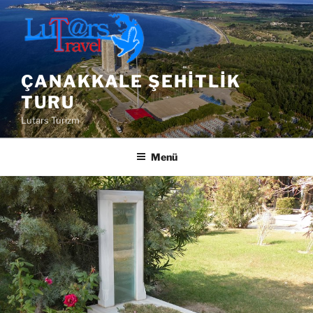
İçeriğe
geç
ÇANAKKALE ŞEHITLIK
TURU
Lutars Turizm
Menü