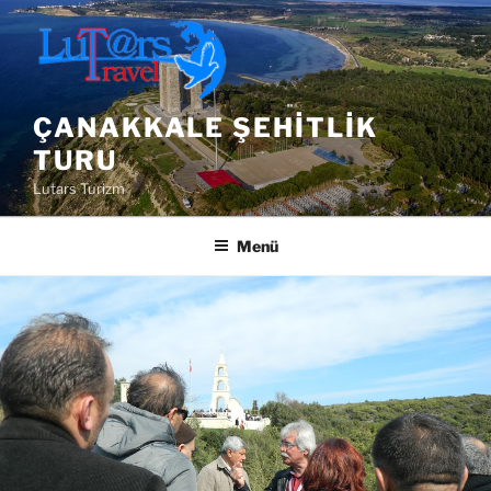
İçeriğe
geç
ÇANAKKALE ŞEHITLIK
TURU
Lutars Turizm
Menü