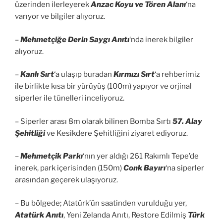
üzerinden ilerleyerek
Anzac Koyu ve Tören Alanı
‘na
varıyor ve bilgiler alıyoruz.
–
Mehmetçiğe Derin Saygı Anıtı
‘nda inerek bilgiler
alıyoruz.
–
Kanlı Sırt
‘a ulaşıp buradan
Kırmızı Sırt
‘a rehberimiz
ile birlikte kısa bir yürüyüş (100m) yapıyor ve orjinal
siperler ile tünelleri inceliyoruz.
– Siperler arası 8m olarak bilinen Bomba Sırtı
57. Alay
Şehitliği
ve Kesikdere Şehitliğini ziyaret ediyoruz.
–
Mehmetçik Parkı
‘nın yer aldığı 261 Rakımlı Tepe’de
inerek, park içerisinden (150m)
Conk Bayırı
‘na siperler
arasından geçerek ulaşıyoruz.
– Bu bölgede; Atatürk’ün saatinden vurulduğu yer,
Atatürk Anıtı
, Yeni Zelanda Anıtı, Restore Edilmiş
Türk