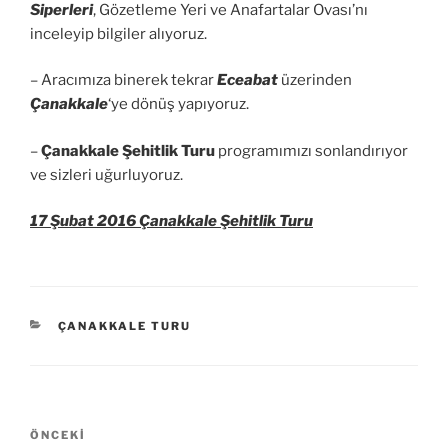
Siperleri
, Gözetleme Yeri ve Anafartalar Ovası’nı
inceleyip bilgiler alıyoruz.
– Aracımıza binerek tekrar
Eceabat
üzerinden
Çanakkale
‘ye dönüş yapıyoruz.
–
Çanakkale Şehitlik Turu
programımızı sonlandırıyor
ve sizleri uğurluyoruz.
17 Şubat 2016 Çanakkale Şehitlik Turu
KATEGORILER
ÇANAKKALE TURU
Yazı
Önceki
ÖNCEKI