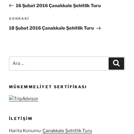
gezinmesi
Yazı
16 Şubat 2016 Çanakkale Şehitlik Turu
Sonraki
SONRAKI
Yazı
18 Şubat 2016 Çanakkale Şehitlik Turu
Ara:
Ara
MÜKEMMELIYET SERTIFIKASI
İLETIŞIM
Harita Konumu:
Çanakkale Şehitlik Turu