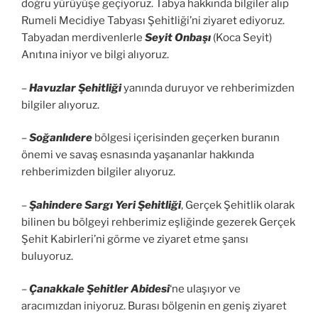
doğru yürüyüşe geçiyoruz. Tabya hakkında bilgiler alıp
Rumeli Mecidiye Tabyası Şehitliği’ni ziyaret ediyoruz.
Tabyadan merdivenlerle
Seyit Onbaşı
(Koca Seyit)
Anıtına iniyor ve bilgi alıyoruz.
–
Havuzlar Şehitliği
yanında duruyor ve rehberimizden
bilgiler alıyoruz.
–
Soğanlıdere
bölgesi içerisinden geçerken buranın
önemi ve savaş esnasında yaşananlar hakkında
rehberimizden bilgiler alıyoruz.
–
Şahindere Sargı Yeri Şehitliği
, Gerçek Şehitlik olarak
bilinen bu bölgeyi rehberimiz eşliğinde gezerek Gerçek
Şehit Kabirleri’ni görme ve ziyaret etme şansı
buluyoruz.
–
Çanakkale Şehitler Abidesi
‘ne ulaşıyor ve
aracımızdan iniyoruz. Burası bölgenin en geniş ziyaret