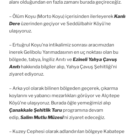
alanı olduğundan en fazla zamanı burada geçireceğiz.
– Ölüm Koyu (Morto Koyu) içerisinden ilerleyerek
Kanlı
Dere
üzerinden geçiyor ve Seddülbahir Köyü’ne
ulaşıyoruz.
– Ertuğrul Koyu’na intikalimiz sonrası aracımızdan
inerek Gelibolu Yarımadasının en uç noktası olan bu
bölgede, tabya, İngiliz Anıtı ve
Ezineli Yahya Çavuş
Anıtı
hakkında bilgiler alıp, Yahya Çavuş Şehitliği’ni
ziyaret ediyoruz.
– Arka yol olarak bilinen bölgeden geçerek, çıkarma
koylarını ve yabancı mezarlıkları görüyor ve Alçıtepe
Köyü’ne ulaşıyoruz. Burada öğle yemeğimizi alıp
Çanakkale Şehitlik Turu
programına devam
edip,
Salim Mutlu Müzesi
‘ni ziyaret edeceğiz.
– Kuzey Cephesi olarak adlandırılan bölgeye Kabatepe