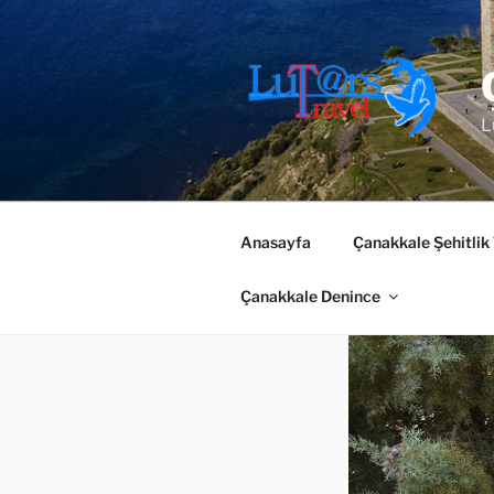
İçeriğe
geç
L
Anasayfa
Çanakkale Şehitlik
Çanakkale Denince