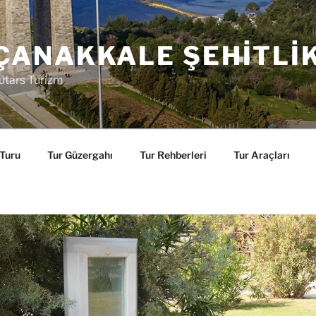
ÇANAKKALE ŞEHITLI
utars Turizm
 Turu
Tur Güzergahı
Tur Rehberleri
Tur Araçları