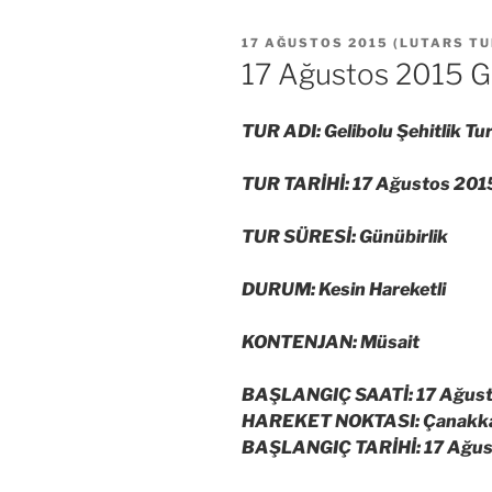
YAYIM
17 AĞUSTOS 2015
(
LUTARS T
TARIHI
17 Ağustos 2015 Ge
TUR ADI: Gelibolu Şehitlik Tu
TUR TARİHİ: 17 Ağustos 2015
TUR SÜRESİ: Günübirlik
DURUM: Kesin Hareketli
KONTENJAN: Müsait
BAŞLANGIÇ SAATİ: 17 Ağust
HAREKET NOKTASI: Çanakkale
BAŞLANGIÇ TARİHİ: 17 Ağust