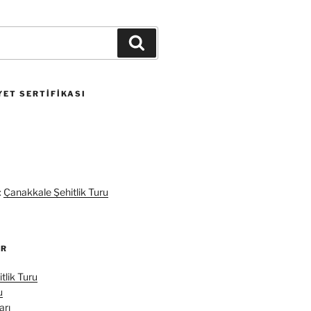
Ara
ET SERTIFIKASI
:
Çanakkale Şehitlik Turu
ER
tlik Turu
u
arı