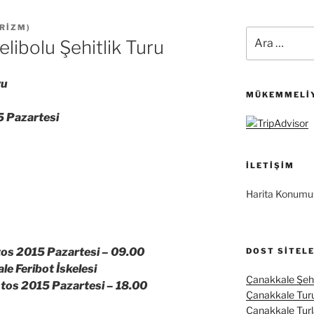
URIZM
)
Ara:
libolu Şehitlik Turu
ru
MÜKEMMELIY
 Pazartesi
İLETIŞIM
Harita Konumu
os 2015 Pazartesi –
09.00
DOST SITEL
 Feribot İskelesi
Çanakkale Şehi
os 2015 Pazartesi –
18.00
Çanakkale Tur
Çanakkale Turl