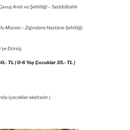
avuş Anıtı ve Şehitliği – Seddülbahir
lu Müzesi – Zığındere Hastane Şehitliği
e’ye Dönüş
60.- TL ( 0-6 Yaş Çocuklar 35.- TL )
da içecekler ekstradır )