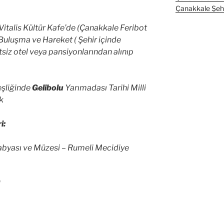
Çanakkale Şehit
Vitalis Kültür Kafe’de (Çanakkale Feribot
 Buluşma ve Hareket ( Şehir içinde
siz otel veya pansiyonlarından alınıp
şliğinde
Gelibolu
Yarımadası Tarihi Milli
uk
i:
abyası ve Müzesi – Rumeli Mecidiye