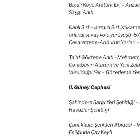
Bigalı Köyü Atatürk Evi – Anza
Saygı Anıtı
Kanlı Sırt – Kırmızı Sırt istikam
orijinal savaş yolu yürüyüşü -5
Cesarettepe-Arıburun Yarları – 
Talat Göktepe Anıtı –Mehmetçik
Conkbayırı Atatürk ve Yeni Zela
Vurulduğu Yer – Gözetleme Yer
II. Güney Cephesi
Şahindere Sargı Yeri Şehitliği – 
Havuzlar Şehitliği
Çanakkale Şehitleri Abidesi –
Eşliğinde Çay Keyfi