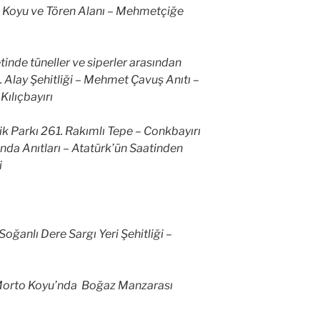
c Koyu ve Tören Alanı – Mehmetçiğe
etinde tüneller ve siperler arasından
7. Alay Şehitliği – Mehmet Çavuş Anıtı –
Kılıçbayırı
 Parkı 261. Rakımlı Tepe – Conkbayırı
nda Anıtları – Atatürk’ün Saatinden
i
Soğanlı Dere Sargı Yeri Şehitliği –
 Morto Koyu’nda Boğaz Manzarası