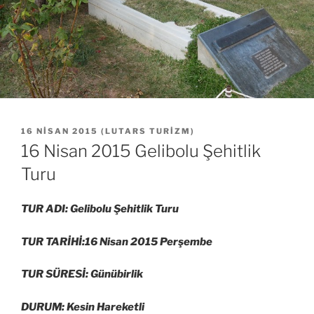
YAYIM
16 NISAN 2015
(
LUTARS TURIZM
)
TARIHI
16 Nisan 2015 Gelibolu Şehitlik
Turu
TUR ADI: Gelibolu Şehitlik Turu
TUR TARİHİ:16 Nisan 2015 Perşembe
TUR SÜRESİ: Günübirlik
DURUM: Kesin Hareketli