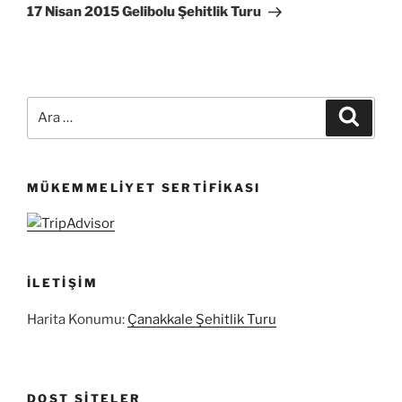
Yazı
17 Nisan 2015 Gelibolu Şehitlik Turu
Ara:
Ara
MÜKEMMELIYET SERTIFIKASI
İLETIŞIM
Harita Konumu:
Çanakkale Şehitlik Turu
DOST SITELER