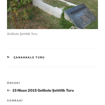
Gelibolu Şehitlik Turu
KATEGORILER
ÇANAKKALE TURU
Yazı
Önceki
ÖNCEKI
gezinmesi
Yazı
15 Nisan 2015 Gelibolu Şehitlik Turu
Sonraki
SONRAKI