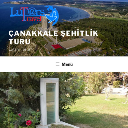
İçeriğe
geç
ÇANAKKALE ŞEHITLIK
TURU
Lutars Turizm
Menü