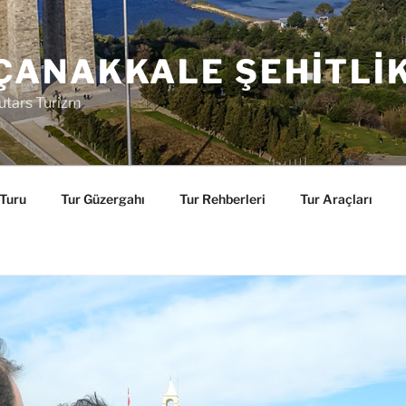
ÇANAKKALE ŞEHITLI
utars Turizm
 Turu
Tur Güzergahı
Tur Rehberleri
Tur Araçları