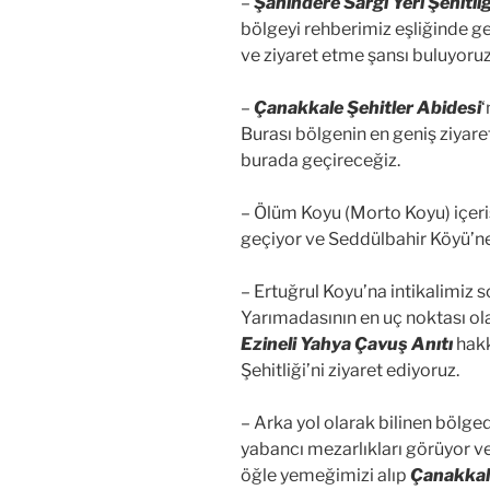
–
Şahindere Sargı Yeri Şehitliğ
bölgeyi rehberimiz eşliğinde g
ve ziyaret etme şansı buluyoruz
–
Çanakkale Şehitler Abidesi
‘
Burası bölgenin en geniş ziyar
burada geçireceğiz.
– Ölüm Koyu (Morto Koyu) içeri
geçiyor ve Seddülbahir Köyü’ne
– Ertuğrul Koyu’na intikalimiz 
Yarımadasının en uç noktası ola
Ezineli Yahya Çavuş Anıtı
hakk
Şehitliği’ni ziyaret ediyoruz.
– Arka yol olarak bilinen bölge
yabancı mezarlıkları görüyor v
öğle yemeğimizi alıp
Çanakkale