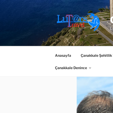
İçeriğe
geç
L
Anasayfa
Çanakkale Şehitlik
Çanakkale Denince