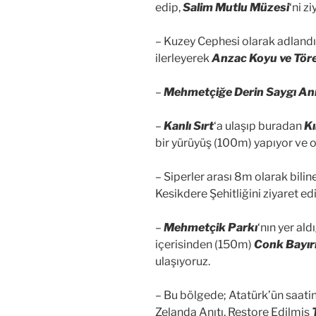
edip,
Salim Mutlu Müzesi
‘ni z
– Kuzey Cephesi olarak adland
ilerleyerek
Anzac Koyu ve Töre
–
Mehmetçiğe Derin Saygı Anı
–
Kanlı Sırt
‘a ulaşıp buradan
Kı
bir yürüyüş (100m) yapıyor ve orj
– Siperler arası 8m olarak bili
Kesikdere Şehitliğini ziyaret ed
–
Mehmetçik Parkı
‘nın yer al
içerisinden (150m)
Conk Bayır
ulaşıyoruz.
– Bu bölgede; Atatürk’ün saati
Zelanda Anıtı, Restore Edilmiş