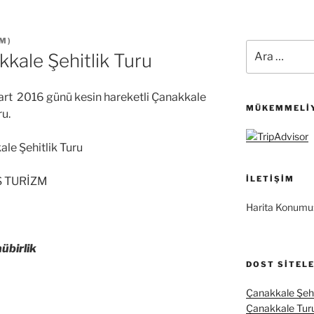
ZM
)
Ara:
kale Şehitlik Turu
rt 2016 günü kesin hareketli Çanakkale
MÜKEMMELIY
ru.
le Şehitlik Turu
İLETIŞIM
S TURİZM
Harita Konumu
übirlik
DOST SITEL
Çanakkale Şehi
Çanakkale Tur