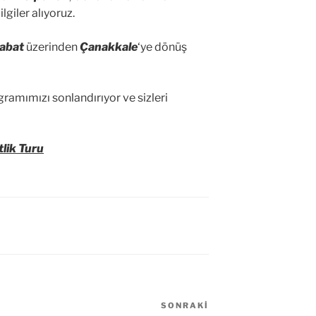
lgiler alıyoruz.
abat
üzerinden
Çanakkale
‘ye dönüş
ramımızı sonlandırıyor ve sizleri
lik Turu
SONRAKI
Sonraki