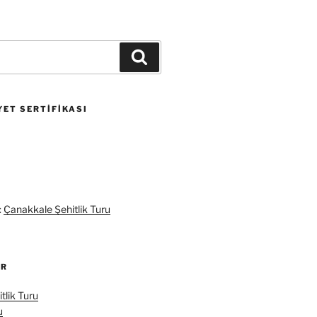
Ara
ET SERTIFIKASI
:
Çanakkale Şehitlik Turu
ER
tlik Turu
u