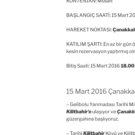
KONTENJAN: Müsait
BAŞLANGIÇ SAATİ: 15 Mart 2
HAREKET NOKTASI:
Çanakkale
KATILIM ŞARTI: En az bir gün
kesin rezervasyon yaptırmış o
Bitiş Saati: 15 Mart 2016
18.00
15 Mart 2016 Çanakkal
– Gelibolu Yarımadası Tarihi M
Kilitbahir’e
ulaşıyor ve
Çanakka
güzergahına başlıyoruz.
– Tarihi
Kilitbahir
Köyü ve Kilitb