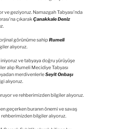
yor ve geziyoruz. Namazgah Tabyası’nda
erası’na çıkarak
Çanakkale Deniz
z.
 orjinal görünüme sahip
Rumeli
iler alıyoruz.
 iniyoruz ve tabyaya doğru yürüyüşe
iler alıp Rumeli Mecidiye Tabyası
Tabyadan merdivenlerle
Seyit Onbaşı
gi alıyoruz.
uyor ve rehberimizden bilgiler alıyoruz.
den geçerken buranın önemi ve savaş
rehberimizden bilgiler alıyoruz.