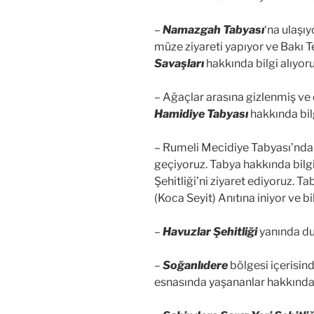
–
Namazgah Tabyası
‘na ulaşı
müze ziyareti yapıyor ve Bakı T
Savaşları
hakkında bilgi alıyoru
– Ağaçlar arasına gizlenmiş ve
Hamidiye Tabyası
hakkında bilg
– Rumeli Mecidiye Tabyası’nda
geçiyoruz. Tabya hakkında bilg
Şehitliği’ni ziyaret ediyoruz. 
(Koca Seyit) Anıtına iniyor ve bil
–
Havuzlar Şehitliği
yanında dur
–
Soğanlıdere
bölgesi içerisin
esnasında yaşananlar hakkında 