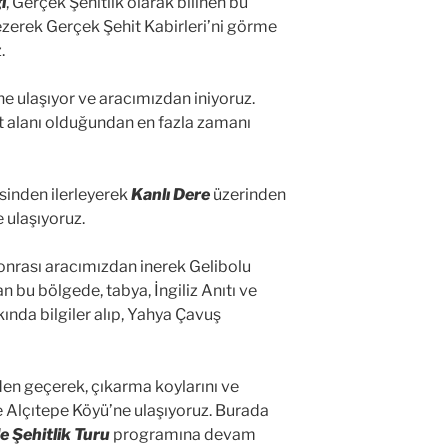
i
, Gerçek Şehitlik olarak bilinen bu
ezerek Gerçek Şehit Kabirleri’ni görme
.
ne ulaşıyor ve aracımızdan iniyoruz.
et alanı olduğundan en fazla zamanı
sinden ilerleyerek
Kanlı Dere
üzerinden
 ulaşıyoruz.
sonrası aracımızdan inerek Gelibolu
n bu bölgede, tabya, İngiliz Anıtı ve
ında bilgiler alıp, Yahya Çavuş
den geçerek, çıkarma koylarını ve
e Alçıtepe Köyü’ne ulaşıyoruz. Burada
 Şehitlik Turu
programına devam