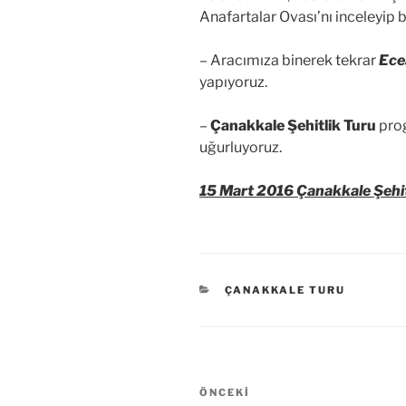
Anafartalar Ovası’nı inceleyip bi
– Aracımıza binerek tekrar
Ece
yapıyoruz.
–
Çanakkale Şehitlik Turu
prog
uğurluyoruz.
15 Mart 2016 Çanakkale Şehit
KATEGORILER
ÇANAKKALE TURU
Yazı
Önceki
ÖNCEKI