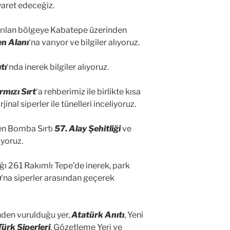
iyaret edeceğiz.
ırılan bölgeye Kabatepe üzerinden
n Alanı
‘na varıyor ve bilgiler alıyoruz.
tı
‘nda inerek bilgiler alıyoruz.
rmızı Sırt
‘a rehberimiz ile birlikte kısa
inal siperler ile tünelleri inceliyoruz.
nen Bomba Sırtı
57. Alay Şehitliği
ve
iyoruz.
dığı 261 Rakımlı Tepe’de inerek, park
ı
‘na siperler arasından geçerek
nden vurulduğu yer,
Atatürk Anıtı
, Yeni
Türk Siperleri
, Gözetleme Yeri ve