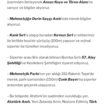
üzerinden ilerleyerek
Anzac Koyu ve Tören Alanı
‘na
varıyor ve bilgiler alıyoruz.
–
Mehmetçiğe Derin Saygı Anıtı
‘nda inerek bilgiler
alıyoruz.
–
Kanlı Sırt
‘a ulaşıp buradan
Kırmızı Sırt
‘a rehberimiz
ile birlikte kısa bir yürüyüş (100m) yapıyor ve orjinal
siperler ile tünelleri inceliyoruz.
– Siperler arası 8m olarak bilinen Bomba Sırtı
57. Alay
Şehitliği
ve Kesikdere Şehitliğini ziyaret ediyoruz.
–
Mehmetçik Parkı
‘nın yer aldığı 261 Rakımlı Tepe’de
inerek, park içerisinden (150m)
Conk Bayırı
‘na siperler
arasından geçerek ulaşıyoruz.
– Bu bölgede; Atatürk’ün saatinden vurulduğu yer,
Atatürk Anıtı
, Yeni Zelanda Anıtı, Restore Edilmiş
Türk