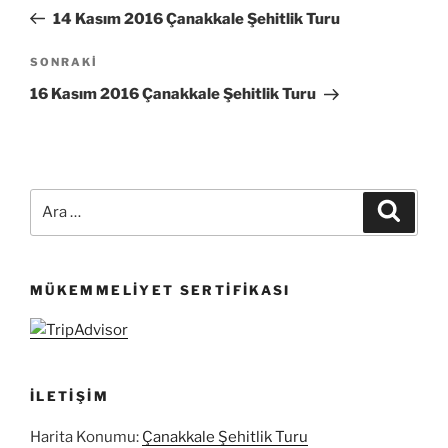
gezinmesi
Yazı
14 Kasım 2016 Çanakkale Şehitlik Turu
Sonraki
SONRAKI
Yazı
16 Kasım 2016 Çanakkale Şehitlik Turu
Ara:
Ara
MÜKEMMELIYET SERTIFIKASI
İLETIŞIM
Harita Konumu:
Çanakkale Şehitlik Turu