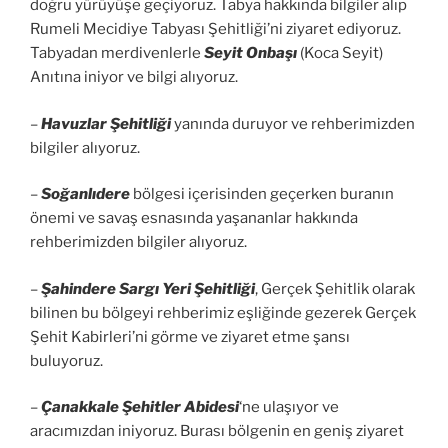
doğru yürüyüşe geçiyoruz. Tabya hakkında bilgiler alıp
Rumeli Mecidiye Tabyası Şehitliği’ni ziyaret ediyoruz.
Tabyadan merdivenlerle
Seyit Onbaşı
(Koca Seyit)
Anıtına iniyor ve bilgi alıyoruz.
–
Havuzlar Şehitliği
yanında duruyor ve rehberimizden
bilgiler alıyoruz.
–
Soğanlıdere
bölgesi içerisinden geçerken buranın
önemi ve savaş esnasında yaşananlar hakkında
rehberimizden bilgiler alıyoruz.
–
Şahindere Sargı Yeri Şehitliği
, Gerçek Şehitlik olarak
bilinen bu bölgeyi rehberimiz eşliğinde gezerek Gerçek
Şehit Kabirleri’ni görme ve ziyaret etme şansı
buluyoruz.
–
Çanakkale Şehitler Abidesi
‘ne ulaşıyor ve
aracımızdan iniyoruz. Burası bölgenin en geniş ziyaret