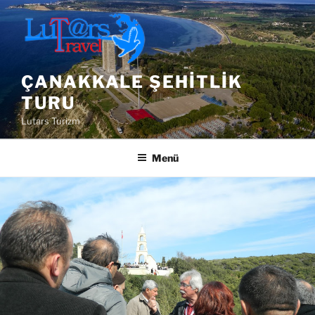
İçeriğe
geç
ÇANAKKALE ŞEHITLIK
TURU
Lutars Turizm
Menü