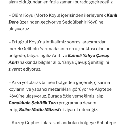
alanı olduğundan en fazla zamanı burada geçireceğiz.
– Ölüm Koyu (Morto Koyu) içerisinden ilerleyerek
Kanlı
Dere
üzerinden geçiyor ve Seddülbahir Köyü’ne
ulaşıyoruz.
– Ertuğrul Koyu’na intikalimiz sonrası aracımızdan
inerek Gelibolu Yarımadasının en uç noktası olan bu
bölgede, tabya, İngiliz Anıtı ve
Ezineli Yahya Çavuş
Anıtı
hakkında bilgiler alıp, Yahya Çavuş Şehitliği’ni
ziyaret ediyoruz.
– Arka yol olarak bilinen bölgeden geçerek, çıkarma
koylarını ve yabancı mezarlıkları görüyor ve Alçıtepe
Köyü’ne ulaşıyoruz. Burada öğle yemeğimizi alıp
Çanakkale Şehitlik Turu
programına devam
edip,
Salim Mutlu Müzesi
‘ni ziyaret edeceğiz.
– Kuzey Cephesi olarak adlandırılan bölgeye Kabatepe