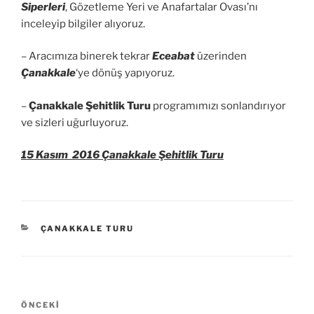
Siperleri
, Gözetleme Yeri ve Anafartalar Ovası’nı
inceleyip bilgiler alıyoruz.
– Aracımıza binerek tekrar
Eceabat
üzerinden
Çanakkale
‘ye dönüş yapıyoruz.
–
Çanakkale Şehitlik Turu
programımızı sonlandırıyor
ve sizleri uğurluyoruz.
15 Kasım 2016 Çanakkale Şehitlik Turu
KATEGORILER
ÇANAKKALE TURU
Yazı
Önceki
ÖNCEKI