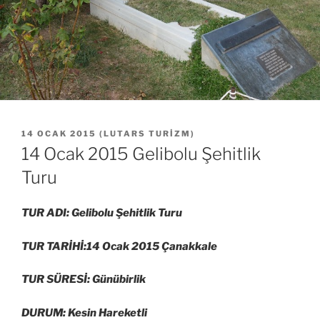
YAYIM
14 OCAK 2015
(
LUTARS TURIZM
)
TARIHI
14 Ocak 2015 Gelibolu Şehitlik
Turu
TUR ADI: Gelibolu Şehitlik Turu
TUR TARİHİ:14 Ocak 2015 Çanakkale
TUR SÜRESİ: Günübirlik
DURUM: Kesin Hareketli