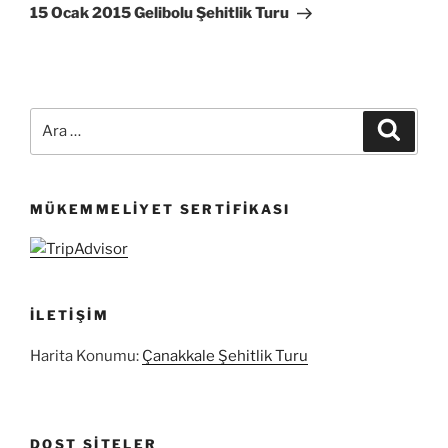
Yazı
15 Ocak 2015 Gelibolu Şehitlik Turu
Ara:
Ara
MÜKEMMELIYET SERTIFIKASI
İLETIŞIM
Harita Konumu:
Çanakkale Şehitlik Turu
DOST SITELER