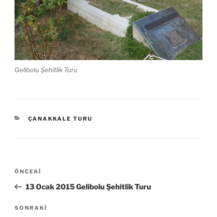
Gelibolu Şehitlik Turu
KATEGORILER
ÇANAKKALE TURU
Yazı
Önceki
ÖNCEKI
gezinmesi
Yazı
13 Ocak 2015 Gelibolu Şehitlik Turu
Sonraki
SONRAKI