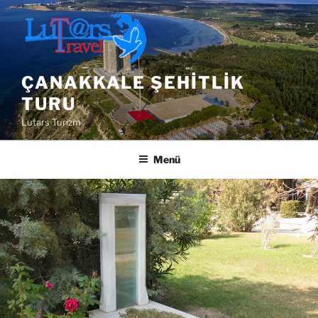
İçeriğe
geç
ÇANAKKALE ŞEHITLIK
TURU
Lutars Turizm
Menü