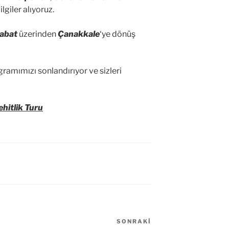
lgiler alıyoruz.
abat
üzerinden
Çanakkale
‘ye dönüş
ramımızı sonlandırıyor ve sizleri
hitlik Turu
SONRAKI
Sonraki