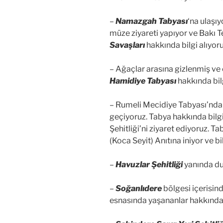
–
Namazgah Tabyası
‘na ulaşı
müze ziyareti yapıyor ve Bakı T
Savaşları
hakkında bilgi alıyoru
– Ağaçlar arasına gizlenmiş ve
Hamidiye Tabyası
hakkında bilg
– Rumeli Mecidiye Tabyası’nda
geçiyoruz. Tabya hakkında bilg
Şehitliği’ni ziyaret ediyoruz. 
(Koca Seyit) Anıtına iniyor ve bil
–
Havuzlar Şehitliği
yanında dur
–
Soğanlıdere
bölgesi içerisin
esnasında yaşananlar hakkında 