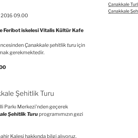
Çanakkale Turl
Çanakkale Şehit
 2016 09.00
 Feribot iskelesi Vitalis Kültür Kafe
 öncesinden
Çanakkale şehitlik turu
için
lmak gerekmektedir.
.00
ale Şehitlik Turu
illi Parkı Merkezi’nden geçerek
le Şehitlik Turu
programımızın gezi
ahir Kalesi hakkında bilgi alıyoruz.