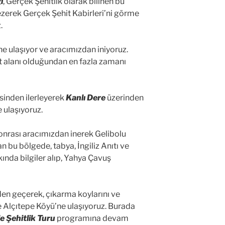
i
, Gerçek Şehitlik olarak bilinen bu
ezerek Gerçek Şehit Kabirleri’ni görme
.
ne ulaşıyor ve aracımızdan iniyoruz.
et alanı olduğundan en fazla zamanı
sinden ilerleyerek
Kanlı Dere
üzerinden
 ulaşıyoruz.
sonrası aracımızdan inerek Gelibolu
n bu bölgede, tabya, İngiliz Anıtı ve
ında bilgiler alıp, Yahya Çavuş
den geçerek, çıkarma koylarını ve
e Alçıtepe Köyü’ne ulaşıyoruz. Burada
 Şehitlik Turu
programına devam