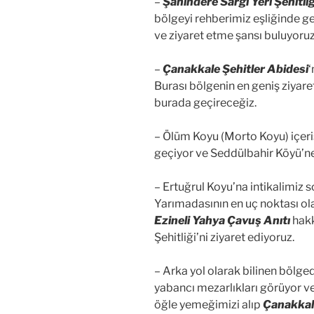
–
Şahindere Sargı Yeri Şehitliğ
bölgeyi rehberimiz eşliğinde g
ve ziyaret etme şansı buluyoruz
–
Çanakkale Şehitler Abidesi
‘
Burası bölgenin en geniş ziyar
burada geçireceğiz.
– Ölüm Koyu (Morto Koyu) içeri
geçiyor ve Seddülbahir Köyü’ne
– Ertuğrul Koyu’na intikalimiz 
Yarımadasının en uç noktası ola
Ezineli Yahya Çavuş Anıtı
hakk
Şehitliği’ni ziyaret ediyoruz.
– Arka yol olarak bilinen bölge
yabancı mezarlıkları görüyor v
öğle yemeğimizi alıp
Çanakkale