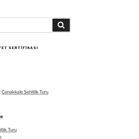
Ara
ET SERTIFIKASI
:
Çanakkale Şehitlik Turu
ER
tlik Turu
u