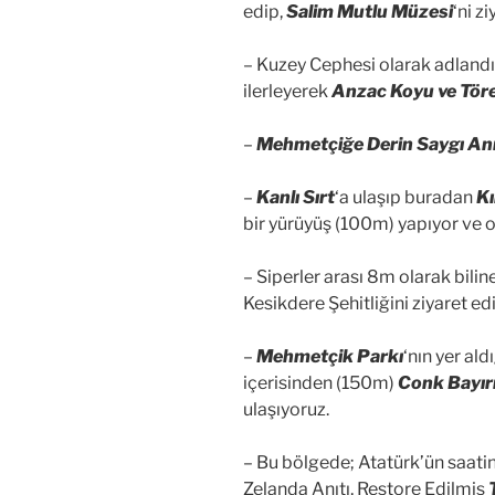
edip,
Salim Mutlu Müzesi
‘ni z
– Kuzey Cephesi olarak adland
ilerleyerek
Anzac Koyu ve Töre
–
Mehmetçiğe Derin Saygı Anı
–
Kanlı Sırt
‘a ulaşıp buradan
Kı
bir yürüyüş (100m) yapıyor ve orj
– Siperler arası 8m olarak bili
Kesikdere Şehitliğini ziyaret ed
–
Mehmetçik Parkı
‘nın yer al
içerisinden (150m)
Conk Bayır
ulaşıyoruz.
– Bu bölgede; Atatürk’ün saati
Zelanda Anıtı, Restore Edilmiş