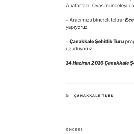
Anafartalar Ovası’nı inceleyip bi
– Aracımıza binerek tekrar
Ece
yapıyoruz.
–
Çanakkale Şehitlik Turu
prog
uğurluyoruz.
14 Haziran 2016 Çanakkale Şe
KATEGORILER
ÇANAKKALE TURU
Yazı
Önceki
ÖNCEKI