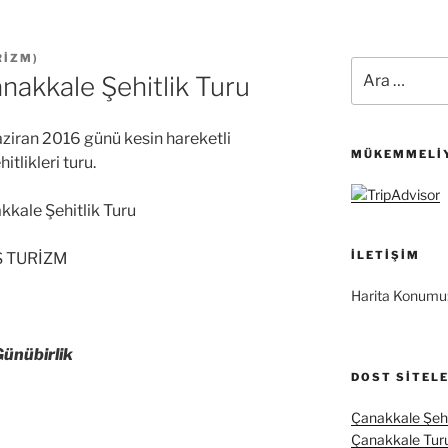
RIZM
)
Ara:
nakkale Şehitlik Turu
ziran 2016 günü kesin hareketli
MÜKEMMELIY
tlikleri turu.
kale Şehitlik Turu
İLETIŞIM
S TURİZM
Harita Konumu
Günübirlik
DOST SITEL
Çanakkale Şehi
Çanakkale Tur