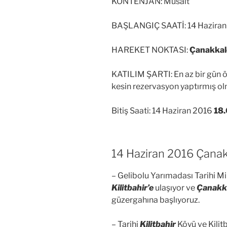
KONTENJAN: Müsait
BAŞLANGIÇ SAATİ: 14 Haziran
HAREKET NOKTASI:
Çanakkale
KATILIM ŞARTI: En az bir gün
kesin rezervasyon yaptırmış o
Bitiş Saati: 14 Haziran 2016
18
14 Haziran 2016 Çanakk
– Gelibolu Yarımadası Tarihi M
Kilitbahir’e
ulaşıyor ve
Çanakka
güzergahına başlıyoruz.
– Tarihi
Kilitbahir
Köyü ve Kilitb