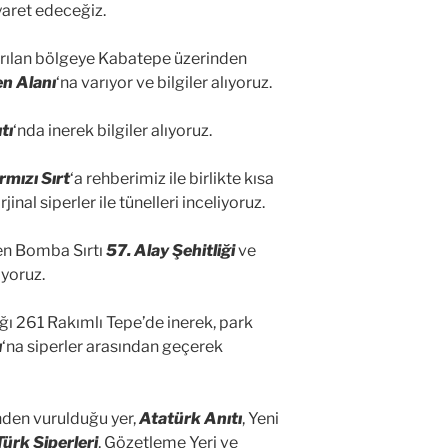
iyaret edeceğiz.
ırılan bölgeye Kabatepe üzerinden
n Alanı
‘na varıyor ve bilgiler alıyoruz.
tı
‘nda inerek bilgiler alıyoruz.
rmızı Sırt
‘a rehberimiz ile birlikte kısa
inal siperler ile tünelleri inceliyoruz.
nen Bomba Sırtı
57. Alay Şehitliği
ve
iyoruz.
dığı 261 Rakımlı Tepe’de inerek, park
ı
‘na siperler arasından geçerek
nden vurulduğu yer,
Atatürk Anıtı
, Yeni
Türk Siperleri
, Gözetleme Yeri ve