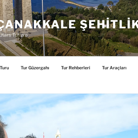
ÇANAKKALE ŞEHITLI
utars Turizm
 Turu
Tur Güzergahı
Tur Rehberleri
Tur Araçları