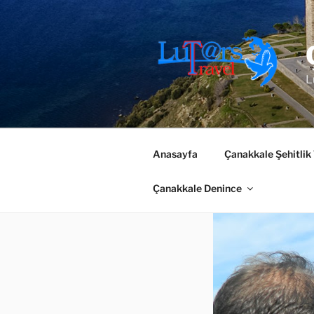
İçeriğe
geç
L
Anasayfa
Çanakkale Şehitlik
Çanakkale Denince