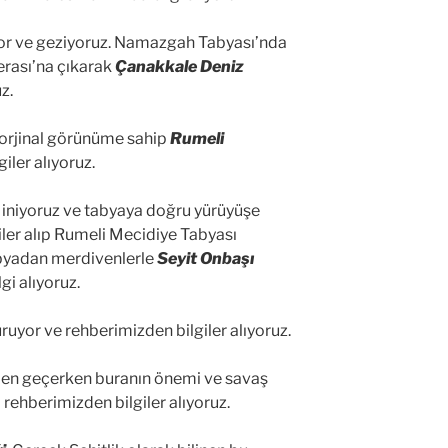
yor ve geziyoruz. Namazgah Tabyası’nda
erası’na çıkarak
Çanakkale Deniz
z.
 orjinal görünüme sahip
Rumeli
iler alıyoruz.
 iniyoruz ve tabyaya doğru yürüyüşe
iler alıp Rumeli Mecidiye Tabyası
Tabyadan merdivenlerle
Seyit Onbaşı
gi alıyoruz.
uyor ve rehberimizden bilgiler alıyoruz.
den geçerken buranın önemi ve savaş
rehberimizden bilgiler alıyoruz.