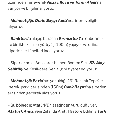
üzerinden ilerleyerek
Anzac Koyu ve Tören Alanı
‘na
varıyor ve bilgiler alıyoruz.
–
Mehmetçiğe Derin Saygı Anıtı
‘nda inerek bilgiler
alıyoruz.
–
Kanlı Sırt
‘a ulaşıp buradan
Kırmızı Sırt
‘a rehberimiz
ile birlikte kısa bir yürüyüş (100m) yapıyor ve orjinal
siperler ile tünelleri inceliyoruz.
– Siperler arası 8m olarak bilinen Bomba Sırtı
57. Alay
Şehitliği
ve Kesikdere Şehitliğini ziyaret ediyoruz.
–
Mehmetçik Parkı
‘nın yer aldığı 261 Rakımlı Tepe’de
inerek, park içerisinden (150m)
Conk Bayırı
‘na siperler
arasından geçerek ulaşıyoruz.
– Bu bölgede; Atatürk’ün saatinden vurulduğu yer,
Atatürk Anıtı
, Yeni Zelanda Anıtı, Restore Edilmiş
Türk