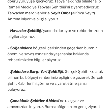
doğru yürüyüşe geçiyoruz. Tabya hakkında bilgiler alıp
Rumeli Mecidiye Tabyası Şehitliği’ni ziyaret ediyoruz.
Tabyadan merdivenlerle
Seyit Onbaşı
(Koca Seyit)
Anıtına iniyor ve bilgi alıyoruz.
–
Havuzlar Şehitliği
yanında duruyor ve rehberimizden
bilgiler alıyoruz.
–
Soğanlıdere
bölgesi içerisinden geçerken buranın
önemi ve savaş esnasında yaşananlar hakkında
rehberimizden bilgiler alıyoruz.
–
Şahindere Sargı Yeri Şehitliği
, Gerçek Şehitlik olarak
bilinen bu bölgeyi rehberimiz eşliğinde gezerek Gerçek
Şehit Kabirleri’ni görme ve ziyaret etme şansı
buluyoruz.
–
Çanakkale Şehitler Abidesi
‘ne ulaşıyor ve
aracımızdan iniyoruz. Burası bölgenin en geniş ziyaret