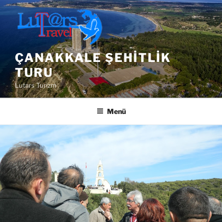
İçeriğe
geç
ÇANAKKALE ŞEHITLIK
TURU
Lutars Turizm
Menü