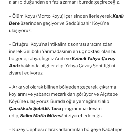
alanı olduğundan en fazla zamanı burada geçireceğiz.
– Ölüm Koyu (Morto Koyu) içerisinden ilerleyerek
Kanlı
Dere
üzerinden geçiyor ve Seddülbahir Köyü’ne
ulaşıyoruz.
– Ertuğrul Koyu’na intikalimiz sonrası aracımızdan
inerek Gelibolu Yarımadasının en uç noktası olan bu
bölgede, tabya, İngiliz Anıtı ve
Ezineli Yahya Çavuş
Anıtı
hakkında bilgiler alıp, Yahya Çavuş Şehitliği’ni
ziyaret ediyoruz.
– Arka yol olarak bilinen bölgeden geçerek, çıkarma
koylarını ve yabancı mezarlıkları görüyor ve Alçıtepe
Köyü’ne ulaşıyoruz. Burada öğle yemeğimizi alıp
Çanakkale Şehitlik Turu
programına devam
edip,
Salim Mutlu Müzesi
‘ni ziyaret edeceğiz.
– Kuzey Cephesi olarak adlandırılan bölgeye Kabatepe