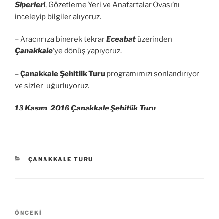
Siperleri
, Gözetleme Yeri ve Anafartalar Ovası’nı
inceleyip bilgiler alıyoruz.
– Aracımıza binerek tekrar
Eceabat
üzerinden
Çanakkale
‘ye dönüş yapıyoruz.
–
Çanakkale Şehitlik Turu
programımızı sonlandırıyor
ve sizleri uğurluyoruz.
13 Kasım 2016 Çanakkale Şehitlik Turu
KATEGORILER
ÇANAKKALE TURU
Yazı
Önceki
ÖNCEKI