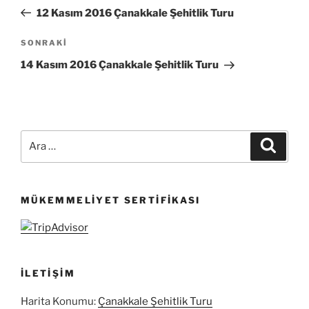
gezinmesi
Yazı
12 Kasım 2016 Çanakkale Şehitlik Turu
Sonraki
SONRAKI
Yazı
14 Kasım 2016 Çanakkale Şehitlik Turu
Ara:
Ara
MÜKEMMELIYET SERTIFIKASI
İLETIŞIM
Harita Konumu:
Çanakkale Şehitlik Turu