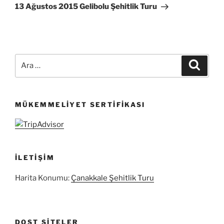
Yazı
13 Ağustos 2015 Gelibolu Şehitlik Turu
Ara:
Ara
MÜKEMMELIYET SERTIFIKASI
İLETIŞIM
Harita Konumu:
Çanakkale Şehitlik Turu
DOST SITELER