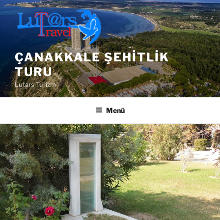
İçeriğe
geç
ÇANAKKALE ŞEHITLIK
TURU
Lutars Turizm
Menü