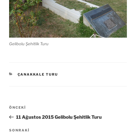
Gelibolu Şehitlik Turu
KATEGORILER
ÇANAKKALE TURU
Yazı
Önceki
ÖNCEKI
gezinmesi
Yazı
11 Ağustos 2015 Gelibolu Şehitlik Turu
Sonraki
SONRAKI