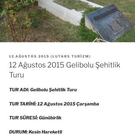
YAYIM
12 AĞUSTOS 2015
(
LUTARS TURIZM
)
TARIHI
12 Ağustos 2015 Gelibolu Şehitlik
Turu
TUR ADI: Gelibolu Şehitlik Turu
TUR TARİHİ: 12 Ağustos 2015 Çarşamba
TUR SÜRESİ: Günübirlik
DURUM: Kesin Hareketli