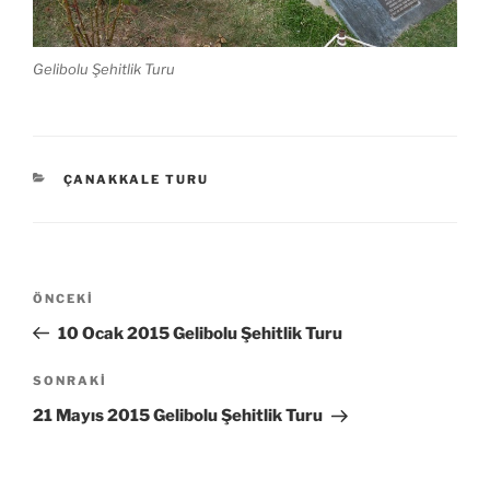
Gelibolu Şehitlik Turu
KATEGORILER
ÇANAKKALE TURU
Yazı
Önceki
ÖNCEKI
gezinmesi
Yazı
10 Ocak 2015 Gelibolu Şehitlik Turu
Sonraki
SONRAKI
Yazı
21 Mayıs 2015 Gelibolu Şehitlik Turu