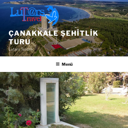
İçeriğe
geç
ÇANAKKALE ŞEHITLIK
TURU
Lutars Turizm
Menü