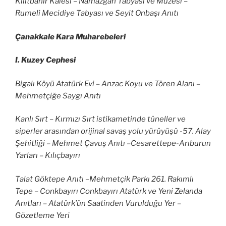
Kilitbahir Kalesi – Namazgah Tabyası ve Müzesi –
Rumeli Mecidiye Tabyası ve Seyit Onbaşı Anıtı
Çanakkale Kara Muharebeleri
I. Kuzey Cephesi
Bigalı Köyü Atatürk Evi – Anzac Koyu ve Tören Alanı –
Mehmetçiğe Saygı Anıtı
Kanlı Sırt – Kırmızı Sırt istikametinde tüneller ve
siperler arasından orijinal savaş yolu yürüyüşü -57. Alay
Şehitliği – Mehmet Çavuş Anıtı –Cesarettepe-Arıburun
Yarları – Kılıçbayırı
Talat Göktepe Anıtı –Mehmetçik Parkı 261. Rakımlı
Tepe – Conkbayırı Conkbayırı Atatürk ve Yeni Zelanda
Anıtları – Atatürk’ün Saatinden Vurulduğu Yer –
Gözetleme Yeri