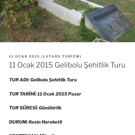
YAYIM
11 OCAK 2015
(
LUTARS TURIZM
)
TARIHI
11 Ocak 2015 Gelibolu Şehitlik Turu
TUR ADI: Gelibolu Şehitlik Turu
TUR TARİHİ: 11 Ocak 2015 Pazar
TUR SÜRESİ: Günübirlik
DURUM: Kesin Hareketli