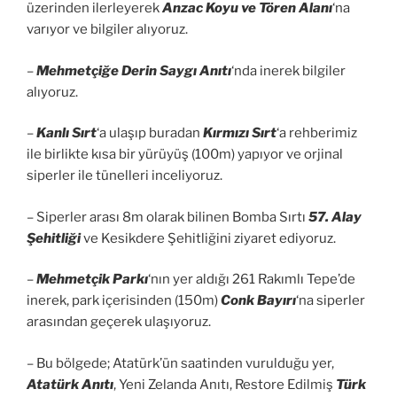
üzerinden ilerleyerek
Anzac Koyu ve Tören Alanı
‘na
varıyor ve bilgiler alıyoruz.
–
Mehmetçiğe Derin Saygı Anıtı
‘nda inerek bilgiler
alıyoruz.
–
Kanlı Sırt
‘a ulaşıp buradan
Kırmızı Sırt
‘a rehberimiz
ile birlikte kısa bir yürüyüş (100m) yapıyor ve orjinal
siperler ile tünelleri inceliyoruz.
– Siperler arası 8m olarak bilinen Bomba Sırtı
57. Alay
Şehitliği
ve Kesikdere Şehitliğini ziyaret ediyoruz.
–
Mehmetçik Parkı
‘nın yer aldığı 261 Rakımlı Tepe’de
inerek, park içerisinden (150m)
Conk Bayırı
‘na siperler
arasından geçerek ulaşıyoruz.
– Bu bölgede; Atatürk’ün saatinden vurulduğu yer,
Atatürk Anıtı
, Yeni Zelanda Anıtı, Restore Edilmiş
Türk