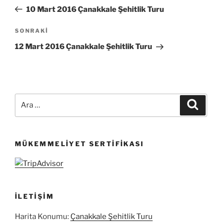
gezinmesi
Yazı
10 Mart 2016 Çanakkale Şehitlik Turu
Sonraki
SONRAKI
Yazı
12 Mart 2016 Çanakkale Şehitlik Turu
Ara:
Ara
MÜKEMMELIYET SERTIFIKASI
İLETIŞIM
Harita Konumu:
Çanakkale Şehitlik Turu