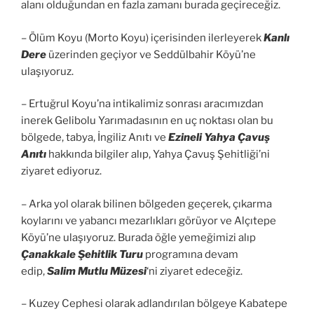
alanı olduğundan en fazla zamanı burada geçireceğiz.
– Ölüm Koyu (Morto Koyu) içerisinden ilerleyerek
Kanlı
Dere
üzerinden geçiyor ve Seddülbahir Köyü’ne
ulaşıyoruz.
– Ertuğrul Koyu’na intikalimiz sonrası aracımızdan
inerek Gelibolu Yarımadasının en uç noktası olan bu
bölgede, tabya, İngiliz Anıtı ve
Ezineli Yahya Çavuş
Anıtı
hakkında bilgiler alıp, Yahya Çavuş Şehitliği’ni
ziyaret ediyoruz.
– Arka yol olarak bilinen bölgeden geçerek, çıkarma
koylarını ve yabancı mezarlıkları görüyor ve Alçıtepe
Köyü’ne ulaşıyoruz. Burada öğle yemeğimizi alıp
Çanakkale Şehitlik Turu
programına devam
edip,
Salim Mutlu Müzesi
‘ni ziyaret edeceğiz.
– Kuzey Cephesi olarak adlandırılan bölgeye Kabatepe