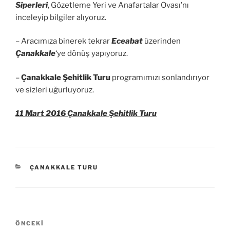
Siperleri
, Gözetleme Yeri ve Anafartalar Ovası’nı
inceleyip bilgiler alıyoruz.
– Aracımıza binerek tekrar
Eceabat
üzerinden
Çanakkale
‘ye dönüş yapıyoruz.
–
Çanakkale Şehitlik Turu
programımızı sonlandırıyor
ve sizleri uğurluyoruz.
11 Mart 2016 Çanakkale Şehitlik Turu
KATEGORILER
ÇANAKKALE TURU
Yazı
Önceki
ÖNCEKI