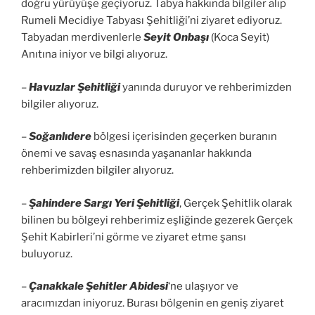
doğru yürüyüşe geçiyoruz. Tabya hakkında bilgiler alıp
Rumeli Mecidiye Tabyası Şehitliği’ni ziyaret ediyoruz.
Tabyadan merdivenlerle
Seyit Onbaşı
(Koca Seyit)
Anıtına iniyor ve bilgi alıyoruz.
–
Havuzlar Şehitliği
yanında duruyor ve rehberimizden
bilgiler alıyoruz.
–
Soğanlıdere
bölgesi içerisinden geçerken buranın
önemi ve savaş esnasında yaşananlar hakkında
rehberimizden bilgiler alıyoruz.
–
Şahindere Sargı Yeri Şehitliği
, Gerçek Şehitlik olarak
bilinen bu bölgeyi rehberimiz eşliğinde gezerek Gerçek
Şehit Kabirleri’ni görme ve ziyaret etme şansı
buluyoruz.
–
Çanakkale Şehitler Abidesi
‘ne ulaşıyor ve
aracımızdan iniyoruz. Burası bölgenin en geniş ziyaret