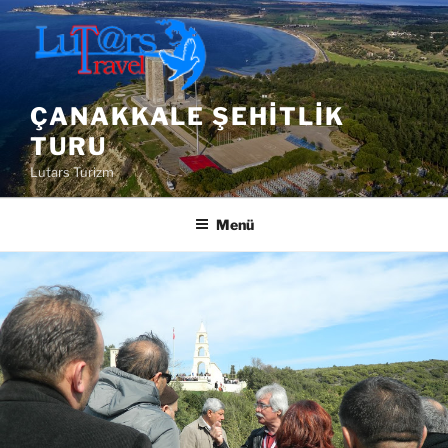
İçeriğe
geç
ÇANAKKALE ŞEHITLIK
TURU
Lutars Turizm
Menü