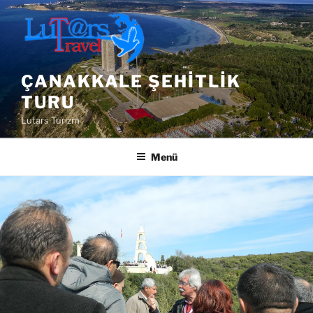
İçeriğe
geç
ÇANAKKALE ŞEHITLIK
TURU
Lutars Turizm
Menü