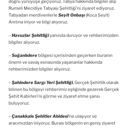
doğru yürüyüşe geçiyoruz. Tabya hakkında bilgiler alıp
Rumeli Mecidiye Tabyası Şehitliği’ni ziyaret ediyoruz.
Tabyadan merdivenlerle
Seyit Onbaşı
(Koca Seyit)
Anıtına iniyor ve bilgi alıyoruz.
–
Havuzlar Şehitliği
yanında duruyor ve rehberimizden
bilgiler alıyoruz.
–
Soğanlıdere
bölgesi içerisinden geçerken buranın
önemi ve savaş esnasında yaşananlar hakkında
rehberimizden bilgiler alıyoruz.
–
Şahindere Sargı Yeri Şehitliği
, Gerçek Şehitlik olarak
bilinen bu bölgeyi rehberimiz eşliğinde gezerek Gerçek
Şehit Kabirleri’ni görme ve ziyaret etme şansı
buluyoruz.
–
Çanakkale Şehitler Abidesi
‘ne ulaşıyor ve
aracımızdan iniyoruz. Burası bölgenin en geniş ziyaret