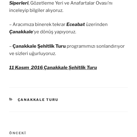
Siperleri
, Gözetleme Yeri ve Anafartalar Ovası’nı
inceleyip bilgiler alıyoruz.
– Aracımıza binerek tekrar
Eceabat
üzerinden
Çanakkale
‘ye dönüş yapıyoruz.
–
Çanakkale Şehitlik Turu
programımızı sonlandırıyor
ve sizleri uğurluyoruz.
11 Kasım 2016 Çanakkale Şehitlik Turu
KATEGORILER
ÇANAKKALE TURU
Yazı
Önceki
ÖNCEKI