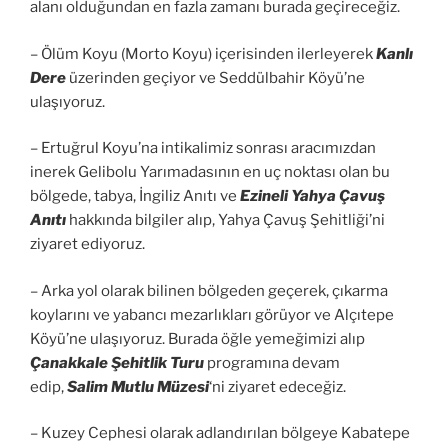
alanı olduğundan en fazla zamanı burada geçireceğiz.
– Ölüm Koyu (Morto Koyu) içerisinden ilerleyerek
Kanlı
Dere
üzerinden geçiyor ve Seddülbahir Köyü’ne
ulaşıyoruz.
– Ertuğrul Koyu’na intikalimiz sonrası aracımızdan
inerek Gelibolu Yarımadasının en uç noktası olan bu
bölgede, tabya, İngiliz Anıtı ve
Ezineli Yahya Çavuş
Anıtı
hakkında bilgiler alıp, Yahya Çavuş Şehitliği’ni
ziyaret ediyoruz.
– Arka yol olarak bilinen bölgeden geçerek, çıkarma
koylarını ve yabancı mezarlıkları görüyor ve Alçıtepe
Köyü’ne ulaşıyoruz. Burada öğle yemeğimizi alıp
Çanakkale Şehitlik Turu
programına devam
edip,
Salim Mutlu Müzesi
‘ni ziyaret edeceğiz.
– Kuzey Cephesi olarak adlandırılan bölgeye Kabatepe