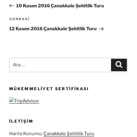
gezinmesi
Yazı
10 Kasım 2016 Çanakkale Şehitlik Turu
Sonraki
SONRAKI
Yazı
12 Kasım 2016 Çanakkale Şehitlik Turu
Ara:
Ara
MÜKEMMELIYET SERTIFIKASI
İLETIŞIM
Harita Konumu:
Çanakkale Şehitlik Turu