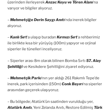
üzerinden ilerleyerek
Anzac Koyu ve Tören Alanı
‘na
varıyor ve bilgiler alıyoruz.
–
Mehmetçiğe Derin Saygı Anıtı
‘nda inerek bilgiler
alıyoruz.
–
Kanlı Sırt
‘a ulaşıp buradan
Kırmızı Sırt
‘a rehberimiz
ile birlikte kısa bir yürüyüş (100m) yapıyor ve orjinal
siperler ile tünelleri inceliyoruz.
– Siperler arası 8m olarak bilinen Bomba Sırtı
57. Alay
Şehitliği
ve Kesikdere Şehitliğini ziyaret ediyoruz.
–
Mehmetçik Parkı
‘nın yer aldığı 261 Rakımlı Tepe’de
inerek, park içerisinden (150m)
Conk Bayırı
‘na siperler
arasından geçerek ulaşıyoruz.
– Bu bölgede; Atatürk’ün saatinden vurulduğu yer,
Atatürk Anıtı
, Yeni Zelanda Anıtı, Restore Edilmiş
Türk