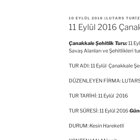
YAYIM
10 EYLÜL 2016
(
LUTARS TURI
TARIHI
11 Eylül 2016 Çanak
Çanakkale Şehitlik Turu:
11 Ey
Savaş Alanları ve Şehitlikleri tu
TUR ADI: 11 Eylül Çanakkale Şeh
DÜZENLEYEN FİRMA: LUTAR
TUR TARİHİ: 11 Eylül 2016
TUR SÜRESİ: 11 Eylül 2016
Günü
DURUM:
Kesin Hareketli