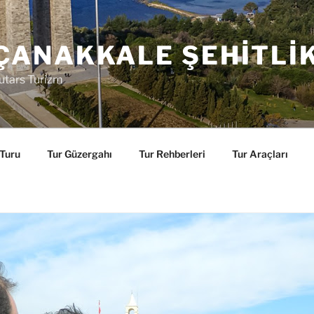
ÇANAKKALE ŞEHITLI
utars Turizm
 Turu
Tur Güzergahı
Tur Rehberleri
Tur Araçları