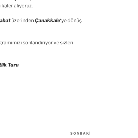
lgiler alıyoruz.
abat
üzerinden
Çanakkale
‘ye dönüş
ramımızı sonlandırıyor ve sizleri
lik Turu
SONRAKI
Sonraki