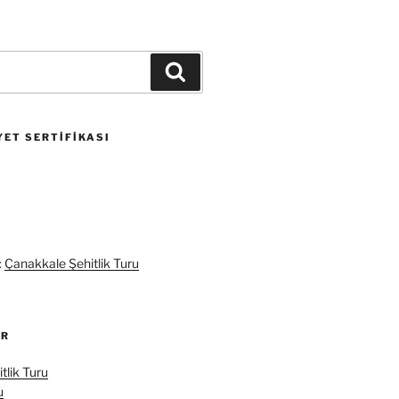
Ara
ET SERTIFIKASI
:
Çanakkale Şehitlik Turu
ER
tlik Turu
u