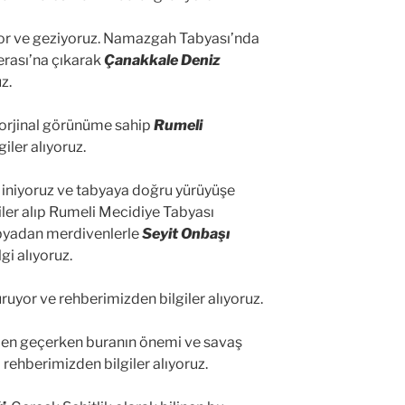
yor ve geziyoruz. Namazgah Tabyası’nda
erası’na çıkarak
Çanakkale Deniz
z.
 orjinal görünüme sahip
Rumeli
iler alıyoruz.
 iniyoruz ve tabyaya doğru yürüyüşe
iler alıp Rumeli Mecidiye Tabyası
Tabyadan merdivenlerle
Seyit Onbaşı
gi alıyoruz.
uyor ve rehberimizden bilgiler alıyoruz.
den geçerken buranın önemi ve savaş
rehberimizden bilgiler alıyoruz.