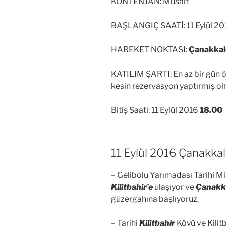
KONTENJAN: Müsait
BAŞLANGIÇ SAATİ: 11 Eylül 20
HAREKET NOKTASI:
Çanakkale
KATILIM ŞARTI: En az bir gün
kesin rezervasyon yaptırmış o
Bitiş Saati: 11 Eylül 2016
18.00
11 Eylül 2016 Çanakkal
– Gelibolu Yarımadası Tarihi M
Kilitbahir’e
ulaşıyor ve
Çanakka
güzergahına başlıyoruz.
– Tarihi
Kilitbahir
Köyü ve Kilitb