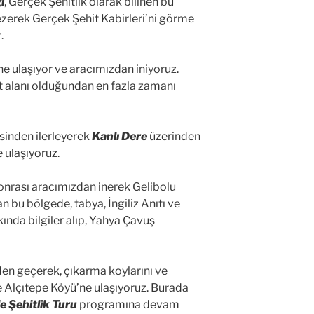
i
, Gerçek Şehitlik olarak bilinen bu
ezerek Gerçek Şehit Kabirleri’ni görme
.
ne ulaşıyor ve aracımızdan iniyoruz.
et alanı olduğundan en fazla zamanı
sinden ilerleyerek
Kanlı Dere
üzerinden
 ulaşıyoruz.
sonrası aracımızdan inerek Gelibolu
n bu bölgede, tabya, İngiliz Anıtı ve
ında bilgiler alıp, Yahya Çavuş
den geçerek, çıkarma koylarını ve
e Alçıtepe Köyü’ne ulaşıyoruz. Burada
 Şehitlik Turu
programına devam