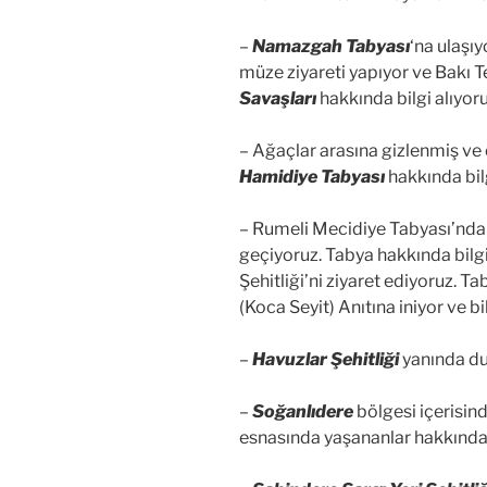
–
Namazgah Tabyası
‘na ulaşı
müze ziyareti yapıyor ve Bakı T
Savaşları
hakkında bilgi alıyoru
– Ağaçlar arasına gizlenmiş ve
Hamidiye Tabyası
hakkında bilg
– Rumeli Mecidiye Tabyası’nda
geçiyoruz. Tabya hakkında bilg
Şehitliği’ni ziyaret ediyoruz. 
(Koca Seyit) Anıtına iniyor ve bil
–
Havuzlar Şehitliği
yanında dur
–
Soğanlıdere
bölgesi içerisin
esnasında yaşananlar hakkında 