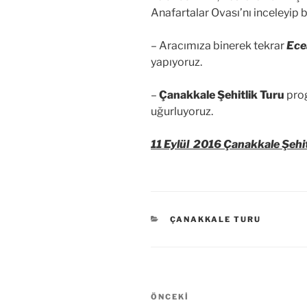
Anafartalar Ovası’nı inceleyip bi
– Aracımıza binerek tekrar
Ece
yapıyoruz.
–
Çanakkale Şehitlik Turu
prog
uğurluyoruz.
11 Eylül 2016 Çanakkale Şehit
KATEGORILER
ÇANAKKALE TURU
Yazı
Önceki
ÖNCEKI