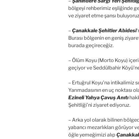
–
Şahindere Sargı Yeri Şehitliğ
bölgeyi rehberimiz eşliğinde g
ve ziyaret etme şansı buluyoruz
–
Çanakkale Şehitler Abidesi
‘
Burası bölgenin en geniş ziyar
burada geçireceğiz.
– Ölüm Koyu (Morto Koyu) içeri
geçiyor ve Seddülbahir Köyü’ne
– Ertuğrul Koyu’na intikalimiz 
Yarımadasının en uç noktası ola
Ezineli Yahya Çavuş Anıtı
hakk
Şehitliği’ni ziyaret ediyoruz.
– Arka yol olarak bilinen bölge
yabancı mezarlıkları görüyor v
öğle yemeğimizi alıp
Çanakkale