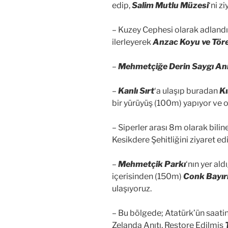
edip,
Salim Mutlu Müzesi
‘ni z
– Kuzey Cephesi olarak adland
ilerleyerek
Anzac Koyu ve Töre
–
Mehmetçiğe Derin Saygı Anı
–
Kanlı Sırt
‘a ulaşıp buradan
Kı
bir yürüyüş (100m) yapıyor ve orj
– Siperler arası 8m olarak bili
Kesikdere Şehitliğini ziyaret ed
–
Mehmetçik Parkı
‘nın yer al
içerisinden (150m)
Conk Bayır
ulaşıyoruz.
– Bu bölgede; Atatürk’ün saati
Zelanda Anıtı, Restore Edilmiş