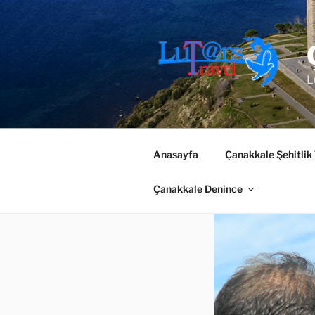
İçeriğe
geç
L
Anasayfa
Çanakkale Şehitlik
Çanakkale Denince