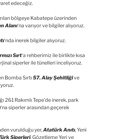
iyaret edeceğiz.
ırılan bölgeye Kabatepe üzerinden
n Alanı
‘na varıyor ve bilgiler alıyoruz.
tı
‘nda inerek bilgiler alıyoruz.
rmızı Sırt
‘a rehberimiz ile birlikte kısa
inal siperler ile tünelleri inceliyoruz.
nen Bomba Sırtı
57. Alay Şehitliği
ve
iyoruz.
dığı 261 Rakımlı Tepe’de inerek, park
ı
‘na siperler arasından geçerek
nden vurulduğu yer,
Atatürk Anıtı
, Yeni
Türk Siperleri
, Gözetleme Yeri ve