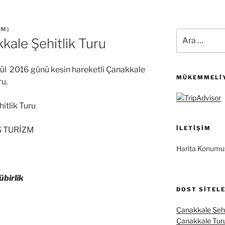
ZM
)
Ara:
kale Şehitlik Turu
lül 2016 günü kesin hareketli Çanakkale
MÜKEMMELIY
ru.
itlik Turu
İLETIŞIM
S TURİZM
Harita Konumu
birlik
DOST SITEL
Çanakkale Şehi
Çanakkale Tur