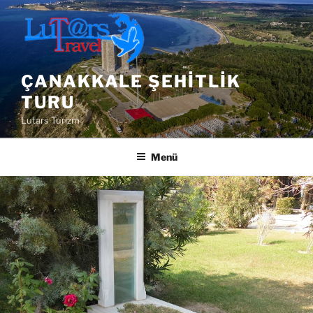
İçeriğe
geç
ÇANAKKALE ŞEHITLIK
TURU
Lutars Turizm
Menü