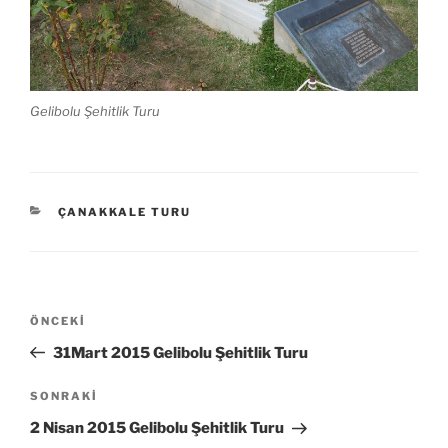
Gelibolu Şehitlik Turu
KATEGORILER
ÇANAKKALE TURU
Yazı
Önceki
ÖNCEKI
gezinmesi
Yazı
31Mart 2015 Gelibolu Şehitlik Turu
Sonraki
SONRAKI
Yazı
2 Nisan 2015 Gelibolu Şehitlik Turu