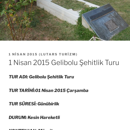
YAYIM
1 NISAN 2015
(
LUTARS TURIZM
)
TARIHI
1 Nisan 2015 Gelibolu Şehitlik Turu
TUR ADI: Gelibolu Şehitlik Turu
TUR TARİHİ:01 Nisan 2015 Çarşamba
TUR SÜRESİ: Günübirlik
DURUM: Kesin Hareketli