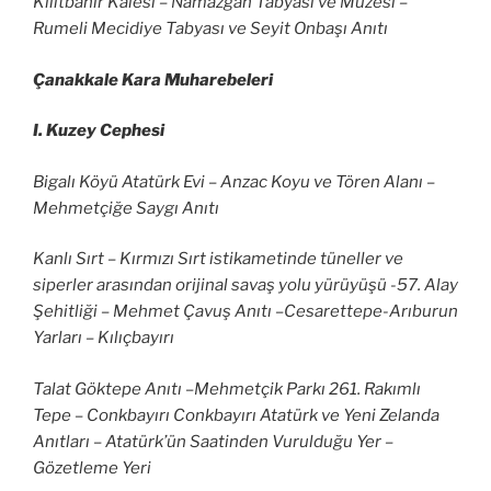
Kilitbahir Kalesi – Namazgah Tabyası ve Müzesi –
Rumeli Mecidiye Tabyası ve Seyit Onbaşı Anıtı
Çanakkale Kara Muharebeleri
I. Kuzey Cephesi
Bigalı Köyü Atatürk Evi – Anzac Koyu ve Tören Alanı –
Mehmetçiğe Saygı Anıtı
Kanlı Sırt – Kırmızı Sırt istikametinde tüneller ve
siperler arasından orijinal savaş yolu yürüyüşü -57. Alay
Şehitliği – Mehmet Çavuş Anıtı –Cesarettepe-Arıburun
Yarları – Kılıçbayırı
Talat Göktepe Anıtı –Mehmetçik Parkı 261. Rakımlı
Tepe – Conkbayırı Conkbayırı Atatürk ve Yeni Zelanda
Anıtları – Atatürk’ün Saatinden Vurulduğu Yer –
Gözetleme Yeri