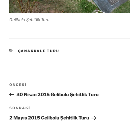
Gelibolu Şehitlik Turu
KATEGORILER
ÇANAKKALE TURU
Yazı
Önceki
ÖNCEKI
gezinmesi
Yazı
30 Nisan 2015 Gelibolu Şehitlik Turu
Sonraki
SONRAKI
Yazı
2 Mayıs 2015 Gelibolu Şehitlik Turu