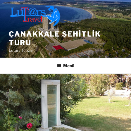
İçeriğe
geç
ÇANAKKALE ŞEHITLIK
TURU
Lutars Turizm
Menü