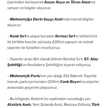
üzerinden ilerleyerek
Anzac Koyu ve Tören Alanı
‘na
varıyor ve bilgiler alıyoruz.
–
Mehmetçiğe Derin Saygı Anıtı
‘nda inerek bilgiler
alıyoruz.
–
Kanlı Sırt
‘a ulaşıp buradan
Kırmızı Sırt
‘a rehberimiz
ile birlikte kısa bir yürüyüş (100m) yapıyor ve orjinal
siperler ile tünelleri inceliyoruz.
– Siperler arası 8m olarak bilinen Bomba Sırtı
57. Alay
Şehitliği
ve Kesikdere Şehitliğini ziyaret ediyoruz.
–
Mehmetçik Parkı
‘nın yer aldığı 261 Rakımlı Tepe’de
inerek, park içerisinden (150m)
Conk Bayırı
‘na siperler
arasından geçerek ulaşıyoruz.
– Bu bölgede; Atatürk’ün saatinden vurulduğu yer,
Atatürk Anıtı
, Yeni Zelanda Anıtı, Restore Edilmiş
Türk