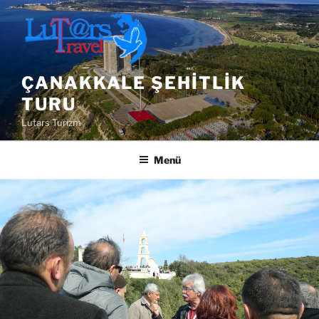
İçeriğe
geç
ÇANAKKALE ŞEHITLIK
TURU
Lutars Turizm
Menü