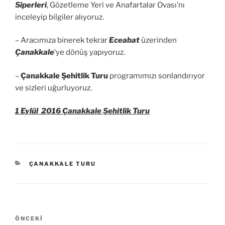
Siperleri
, Gözetleme Yeri ve Anafartalar Ovası’nı
inceleyip bilgiler alıyoruz.
– Aracımıza binerek tekrar
Eceabat
üzerinden
Çanakkale
‘ye dönüş yapıyoruz.
–
Çanakkale Şehitlik Turu
programımızı sonlandırıyor
ve sizleri uğurluyoruz.
1 Eylül 2016 Çanakkale Şehitlik Turu
KATEGORILER
ÇANAKKALE TURU
Yazı
Önceki
ÖNCEKI