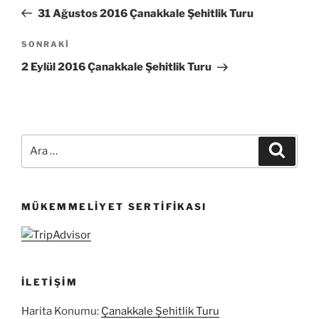
gezinmesi
Yazı
31 Ağustos 2016 Çanakkale Şehitlik Turu
Sonraki
SONRAKI
Yazı
2 Eylül 2016 Çanakkale Şehitlik Turu
Ara:
Ara
MÜKEMMELIYET SERTIFIKASI
İLETIŞIM
Harita Konumu:
Çanakkale Şehitlik Turu