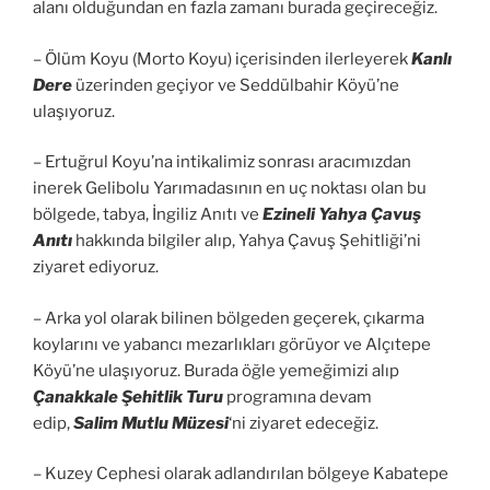
alanı olduğundan en fazla zamanı burada geçireceğiz.
– Ölüm Koyu (Morto Koyu) içerisinden ilerleyerek
Kanlı
Dere
üzerinden geçiyor ve Seddülbahir Köyü’ne
ulaşıyoruz.
– Ertuğrul Koyu’na intikalimiz sonrası aracımızdan
inerek Gelibolu Yarımadasının en uç noktası olan bu
bölgede, tabya, İngiliz Anıtı ve
Ezineli Yahya Çavuş
Anıtı
hakkında bilgiler alıp, Yahya Çavuş Şehitliği’ni
ziyaret ediyoruz.
– Arka yol olarak bilinen bölgeden geçerek, çıkarma
koylarını ve yabancı mezarlıkları görüyor ve Alçıtepe
Köyü’ne ulaşıyoruz. Burada öğle yemeğimizi alıp
Çanakkale Şehitlik Turu
programına devam
edip,
Salim Mutlu Müzesi
‘ni ziyaret edeceğiz.
– Kuzey Cephesi olarak adlandırılan bölgeye Kabatepe