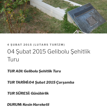
YAYIM
4 ŞUBAT 2015
(
LUTARS TURIZM
)
TARIHI
04 Şubat 2015 Gelibolu Şehitlik
Turu
TUR ADI: Gelibolu Şehitlik Turu
TUR TARİHİ:04 Şubat 2015 Çarşamba
TUR SÜRESİ: Günübirlik
DURUM: Kesin Hareketli