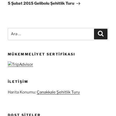
Yazı
5 Şubat 2015 Gelibolu Şehitlik Turu
Ara:
Ara
MÜKEMMELIYET SERTIFIKASI
İLETIŞIM
Harita Konumu:
Çanakkale Şehitlik Turu
DOST SITELER