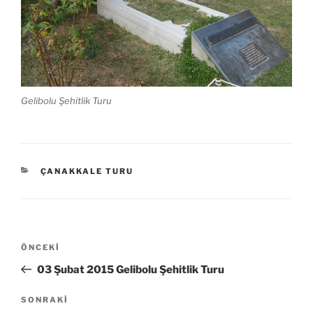
Gelibolu Şehitlik Turu
KATEGORILER
ÇANAKKALE TURU
Yazı
Önceki
ÖNCEKI
gezinmesi
Yazı
03 Şubat 2015 Gelibolu Şehitlik Turu
Sonraki
SONRAKI