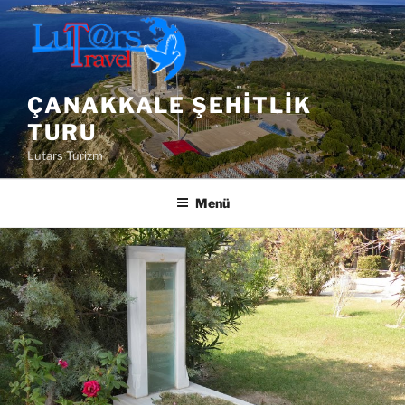
İçeriğe
geç
ÇANAKKALE ŞEHITLIK
TURU
Lutars Turizm
Menü