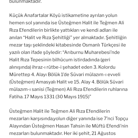
bulunmaktadır.
Küçük Anafartalar Köyü istikametine ayrılan yolun
hemen sol yanında ise Üsteğmen Halit ile Teğmen Ali
Rıza Efendilerin birlikte yattıkları ve kendi adları ile
anılan “Halit ve Rıza Şehitliği” yer almaktadır. Şehitliğin
mezar taşı şeklindeki kitabesinde Osmanlı Türkçesi ile
yazılı olan ifade şöyledir: “Arıburnu Muharebesi’nde
Halit Rıza Tepesinin bilhücum istirdadında (geri
alınışında) ihraz-ı rütbe-i şehadet eden 3. Kolordu
Mürettep 4. Alayı Bölük 1’de Süvari mülazım-ı evveli
(Üsteğmen) Amasyalı Halit ve 15. Alay 4. Bölük Süvari
mülazım-ı sanisi (Teğmen) Ali Rıza Efendilerin ruhlarına
Fatiha. 17 Mayıs 1331 (30 Mayıs 1915)”
Üsteğmen Halit ile Teğmen Ali Rıza Efendilerin
mezarları karşısında,yolun diğer yanında ise 7’nci Topçu
Alayından Üsteğmen Hasan Tahsin ile Müftü Efendi’nin
mezarları bulunmaktadır. Her iki şehit, 21 Ağustos