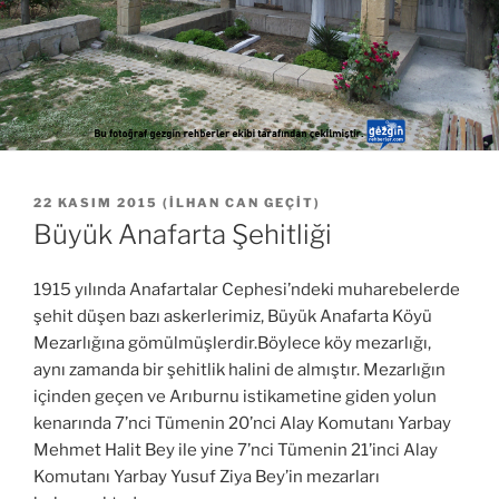
YAYIM
22 KASIM 2015
(
İLHAN CAN GEÇIT
)
TARIHI
Büyük Anafarta Şehitliği
1915 yılında Anafartalar Cephesi’ndeki muharebelerde
şehit düşen bazı askerlerimiz, Büyük Anafarta Köyü
Mezarlığına gömülmüşlerdir.Böylece köy mezarlığı,
aynı zamanda bir şehitlik halini de almıştır. Mezarlığın
içinden geçen ve Arıburnu istikametine giden yolun
kenarında 7’nci Tümenin 20’nci Alay Komutanı Yarbay
Mehmet Halit Bey ile yine 7’nci Tümenin 21’inci Alay
Komutanı Yarbay Yusuf Ziya Bey’in mezarları