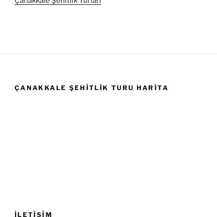
Çanakkale Şehitlik Turları
ÇANAKKALE ŞEHITLIK TURU HARITA
İLETİŞİM