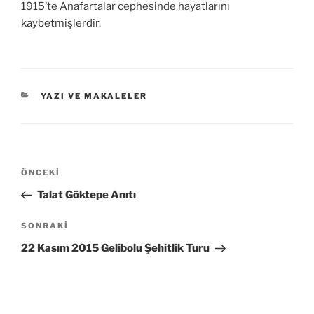
1915’te Anafartalar cephesinde hayatlarını
kaybetmişlerdir.
KATEGORILER
YAZI VE MAKALELER
Yazı
Önceki
ÖNCEKI
gezinmesi
Yazı
Talat Göktepe Anıtı
Sonraki
SONRAKI
Yazı
22 Kasım 2015 Gelibolu Şehitlik Turu