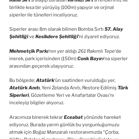
birlikte kısa bir yürüyüş (100m) yapıyor ve orjinal
siperler
ile
tünelleri
inceliyoruz.
Siperler arası 8m olarak bilinen Bomba Sırtı
57. Alay
Şehitliği
ve
Kesikdere Şehitliği’
ni ziyaret ediyoruz.
Mehmetçik Parkı
‘nın yer aldığı
261 Rakımlı Tepe
‘de
inerek, park içerisinden (150m)
Conk Bayırı
‘na siperler
arasından geçerek ulaşıyoruz.
Bu bölgede;
Atatürk
‘ün saatinden vurulduğu yer,
Atatürk Anıtı
, Yeni Zelanda Anıtı, Restore Edilmiş
Türk
Siperleri
, Gözetleme Yeri ve Anafartalar Ovası’nı
inceleyip bilgiler alıyoruz.
Aracımıza binerek tekrar
Eceabat
yönünde hareket
ediyoruz. Burada yarım günlük bu yorgunluğumuzu
atmak için
Boğaz Manzaralı
restoranımızda “
Çorba,