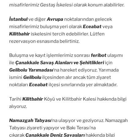
misafirlerimiz Gestaş İskelesi olarak konum alabilirler.
İstanbul
ve diğer
Avrupa
noktalarından gelecek
misafirlerimiz buluşma yeri olarak
Eceabat
veya
Kilitbahir
iskelesini tercih edebilirler. Lütfen
rezervasyon esnasında belirtiniz.
Buluşma ve kayıt işlemlerimiz sonrası
feribot
ulaşımı
ile
Çanakkale Savaş Alanları ve Şehitlikleri
için
Gelibolu Yarımadası
‘na hareket ediyoruz. Yarımada
ismini
Gelibolu
ilçesinden alır ancak tüm ziyaret
noktaları
Eceabat
ilçesi sınırlarında yer almaktadır.
Tarihi
Kilitbahir
Köyü ve Kilitbahir Kalesi hakkında bilgi
alıyoruz.
Namazgah Tabyası
‘na ulaşıyor ve geziyoruz. Namazgah
Tabyası ziyareti yapıyor ve Bakı Terası’na
çıkarak
Çanakkale Deniz Savaşları
hakkında bilgi