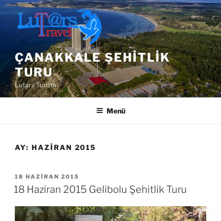
İçeriğe
geç
ÇANAKKALE ŞEHITLIK
TURU
Lutars Turizm
Menü
AY:
HAZIRAN 2015
YAYIM
18 HAZIRAN 2015
TARIHI
18 Haziran 2015 Gelibolu Şehitlik Turu