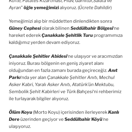
Köfte, Patates Kızartması, Pilav, Garnitür,Salata ve
Ayran
”
öğle yemeğimizi
alıyoruz. (
Ücrete Dahildir
)
Yemeğimizi alıp bir müddetten dinlendikten sonra
Güney Cephesi
olarak bilinen
Seddülbahir Bölgesi
‘ne
hareket ederek
Çanakkale Şehitlik Turu
programımıza
kaldığımız yerden devam ediyoruz.
Çanakkale Şehitler Abidesi
‘ne ulaşıyor ve aracımızdan
iniyoruz. Burası bölgenin en geniş ziyaret alanı
olduğundan en fazla zamanı burada geçireceğiz.
Anıt
Parkı
‘nda yer alan
Çanakkale Şehitler Anıtı, Mechul
Asker Kabri, Yaralı Asker Anıtı, Atatürk’ün Mektubu,
Sembolik Şehit Kabirleri ve Türk Bahçesi
‘ni rehberimiz
ile turlayarak bilgiler alıyoruz.
Ölüm Koyu
(Morto Koyu) içerisinden ilerleyerek
Kanlı
Dere
üzerinden geçiyor ve
Seddülbahir Köyü
‘ne
ulaşıyoruz.