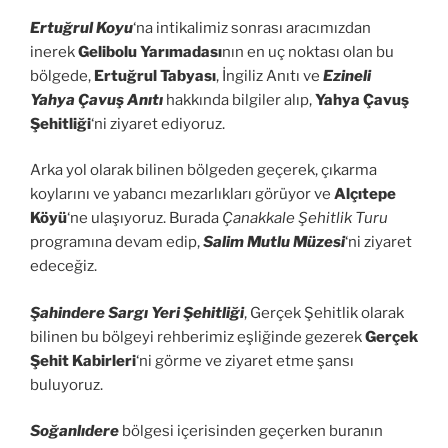
Ertuğrul Koyu
‘na intikalimiz sonrası aracımızdan
inerek
Gelibolu Yarımadası
nın en uç noktası olan bu
bölgede,
Ertuğrul Tabyası
, İngiliz Anıtı ve
Ezineli
Yahya Çavuş Anıtı
hakkında bilgiler alıp,
Yahya Çavuş
Şehitliği
‘ni ziyaret ediyoruz.
Arka yol olarak bilinen bölgeden geçerek, çıkarma
koylarını ve yabancı mezarlıkları görüyor ve
Alçıtepe
Köyü
‘ne ulaşıyoruz. Burada
Çanakkale Şehitlik Turu
programına devam edip,
Salim Mutlu Müzesi
‘ni ziyaret
edeceğiz.
Şahindere Sargı Yeri Şehitliği
, Gerçek Şehitlik olarak
bilinen bu bölgeyi rehberimiz eşliğinde gezerek
Gerçek
Şehit Kabirleri
‘ni görme ve ziyaret etme şansı
buluyoruz.
Soğanlıdere
bölgesi içerisinden geçerken buranın