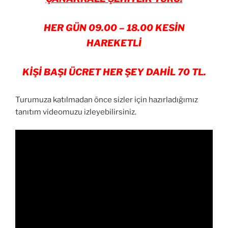
HER GÜN 09.00 – 18.00 KESİN
HAREKETLİ
KİŞİ BAŞI ÜCRET HER ŞEY DAHİL 70 TL.
Turumuza katılmadan önce sizler için hazırladığımız
tanıtım videomuzu izleyebilirsiniz.