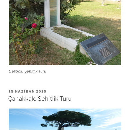
Gelibolu Şehitlik Turu
YAYIM
15 HAZIRAN 2015
TARIHI
Çanakkale Şehitlik Turu