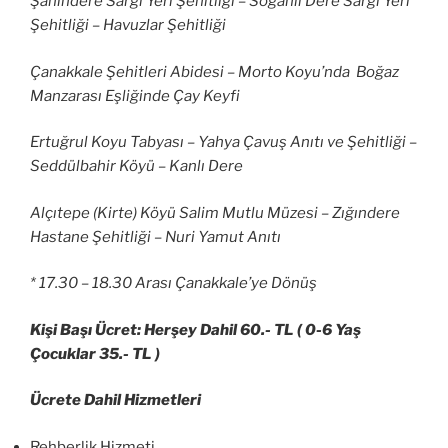
Şahindere Sargı Yeri Şehitliği – Soğanlı Dere Sargı Yeri
Şehitliği – Havuzlar Şehitliği
Çanakkale Şehitleri Abidesi – Morto Koyu’nda Boğaz
Manzarası Eşliğinde Çay Keyfi
Ertuğrul Koyu Tabyası – Yahya Çavuş Anıtı ve Şehitliği –
Seddülbahir Köyü – Kanlı Dere
Alçıtepe (Kirte) Köyü Salim Mutlu Müzesi – Zığındere
Hastane Şehitliği – Nuri Yamut Anıtı
* 17.30 – 18.30 Arası Çanakkale’ye Dönüş
Kişi Başı Ücret: Herşey Dahil 60.- TL ( 0-6 Yaş
Çocuklar 35.- TL )
Ücrete Dahil Hizmetleri
Rehberlik Hizmeti