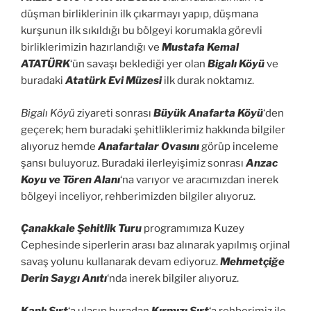
düşman birliklerinin ilk çıkarmayı yapıp, düşmana
kurşunun ilk sıkıldığı bu bölgeyi korumakla görevli
birliklerimizin hazırlandığı ve
Mustafa Kemal
ATATÜRK
‘ün savaşı beklediği yer olan
Bigalı Köyü
ve
buradaki
Atatürk Evi Müzesi
ilk durak noktamız.
Bigalı Köyü
ziyareti sonrası
Büyük Anafarta Köyü
‘den
geçerek; hem buradaki şehitliklerimiz hakkında bilgiler
alıyoruz hemde
Anafartalar Ovasını
görüp inceleme
şansı buluyoruz. Buradaki ilerleyişimiz sonrası
Anzac
Koyu ve Tören Alanı
‘na varıyor ve aracımızdan inerek
bölgeyi inceliyor, rehberimizden bilgiler alıyoruz.
Çanakkale Şehitlik Turu
programımıza Kuzey
Cephesinde siperlerin arası baz alınarak yapılmış orjinal
savaş yolunu kullanarak devam ediyoruz.
Mehmetçiğe
Derin Saygı Anıtı
‘nda inerek bilgiler alıyoruz.
Kanlı Sırt
‘a ulaşıp buradan
Kırmızı Sırt
‘a rehberimiz ile