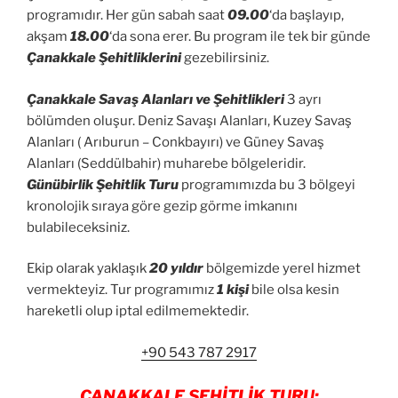
programıdır. Her gün sabah saat
09.00
‘da başlayıp,
akşam
18.00
‘da sona erer. Bu program ile tek bir günde
Çanakkale Şehitliklerini
gezebilirsiniz.
Çanakkale Savaş Alanları ve Şehitlikleri
3 ayrı
bölümden oluşur. Deniz Savaşı Alanları, Kuzey Savaş
Alanları ( Arıburun – Conkbayırı) ve Güney Savaş
Alanları (Seddülbahir) muharebe bölgeleridir.
Günübirlik Şehitlik Turu
programımızda bu 3 bölgeyi
kronolojik sıraya göre gezip görme imkanını
bulabileceksiniz.
Ekip olarak yaklaşık
20 yıldır
bölgemizde yerel hizmet
vermekteyiz. Tur programımız
1 kişi
bile olsa kesin
hareketli olup iptal edilmemektedir.
+90 543 787 2917
ÇANAKKALE ŞEHİTLİK TURU: