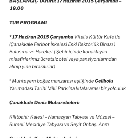
BAŞLANGIÇ TARİHİ: 17 Haziran 2015 Çarşamba –
18.00
TUR PROGRAMI
* 17 Haziran 2015 Çarşamba
Vitalis Kültür Kafe’de
(Çanakkale Feribot İskelesi Eski Rektörlük Binası )
Buluşma ve Hareket ( Şehir içinde konaklayan
misafirlerimiz ücretsiz otel veya pansiyonlarından
alınıp yine bırakılırlar)
* Muhteşem boğaz manzarası eşliğinde
Gelibolu
Yarımadası Tarihi Milli Parkı’na kıtalararası bir yolculuk
Çanakkale Deniz Muharebeleri:
Kilitbahir Kalesi – Namazgah Tabyası ve Müzesi –
Rumeli Mecidiye Tabyası ve Seyit Onbaşı Anıtı