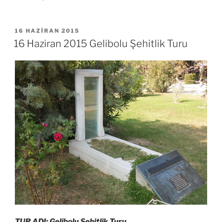
YAYIM
16 HAZIRAN 2015
TARIHI
16 Haziran 2015 Gelibolu Şehitlik Turu
TUR ADI: Gelibolu Şehitlik Turu