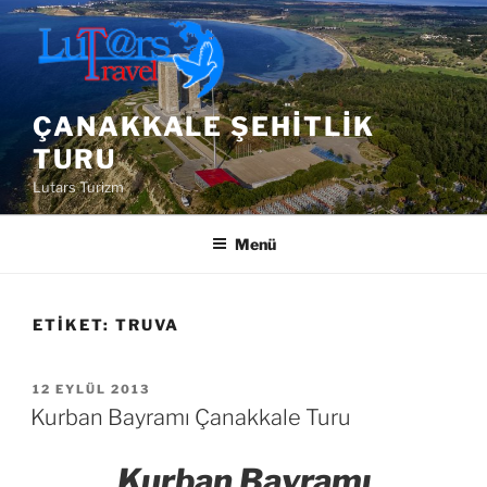
İçeriğe
geç
ÇANAKKALE ŞEHITLIK
TURU
Lutars Turizm
Menü
ETIKET:
TRUVA
YAYIM
12 EYLÜL 2013
TARIHI
Kurban Bayramı Çanakkale Turu
Kurban Bayramı