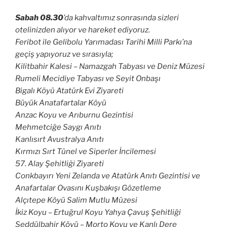
Sabah 08.30
’da kahvaltımız sonrasında sizleri
otelinizden alıyor ve hareket ediyoruz.
Feribot ile Gelibolu Yarımadası Tarihi Milli Parkı’na
geçiş yapıyoruz ve sırasıyla;
Kilitbahir Kalesi – Namazgah Tabyası ve Deniz Müzesi
Rumeli Mecidiye Tabyası ve Seyit Onbaşı
Bigalı Köyü Atatürk Evi Ziyareti
Büyük Anatafartalar Köyü
Anzac Koyu ve Arıburnu Gezintisi
Mehmetciğe Saygı Anıtı
Kanlısırt Avustralya Anıtı
Kırmızı Sırt Tünel ve Siperler İncilemesi
57. Alay Şehitliği Ziyareti
Conkbayırı Yeni Zelanda ve Atatürk Anıtı Gezintisi ve
Anafartalar Ovasını Kuşbakışı Gözetleme
Alçıtepe Köyü Salim Mutlu Müzesi
İkiz Koyu – Ertuğrul Koyu Yahya Çavuş Şehitliği
Seddülbahir Köyü – Morto Koyu ve Kanlı Dere