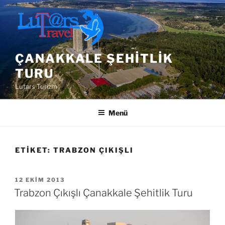
İçeriğe
geç
ÇANAKKALE ŞEHITLIK
TURU
Lutars Turizm
Menü
ETIKET:
TRABZON ÇIKIŞLI
YAYIM
12 EKIM 2013
TARIHI
Trabzon Çıkışlı Çanakkale Şehitlik Turu