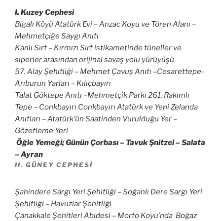
I. Kuzey Cephesi
Bigalı Köyü Atatürk Evi – Anzac Koyu ve Tören Alanı –
Mehmetçiğe Saygı Anıtı
Kanlı Sırt – Kırmızı Sırt istikametinde tüneller ve
siperler arasından orijinal savaş yolu yürüyüşü
57. Alay Şehitliği – Mehmet Çavuş Anıtı –Cesarettepe-
Arıburun Yarları – Kılıçbayırı
Talat Göktepe Anıtı –Mehmetçik Parkı 261. Rakımlı
Tepe – Conkbayırı Conkbayırı Atatürk ve Yeni Zelanda
Anıtları – Atatürk’ün Saatinden Vurulduğu Yer –
Gözetleme Yeri
Öğle Yemeği; Günün Çorbası – Tavuk Şnitzel – Salata
– Ayran
II. GÜNEY CEPHESI
Şahindere Sargı Yeri Şehitliği – Soğanlı Dere Sargı Yeri
Şehitliği – Havuzlar Şehitliği
Çanakkale Şehitleri Abidesi – Morto Koyu’nda Boğaz