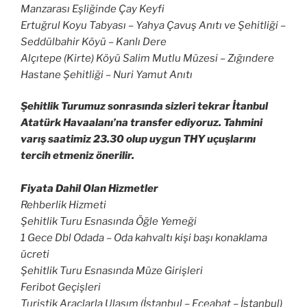
Manzarası Eşliğinde Çay Keyfi
Ertuğrul Koyu Tabyası – Yahya Çavuş Anıtı ve Şehitliği –
Seddülbahir Köyü – Kanlı Dere
Alçıtepe (Kirte) Köyü Salim Mutlu Müzesi – Zığındere
Hastane Şehitliği – Nuri Yamut Anıtı
Şehitlik Turumuz sonrasında sizleri tekrar İtanbul
Atatürk Havaalanı’na transfer ediyoruz. Tahmini
varış saatimiz 23.30 olup uygun THY uçuşlarını
tercih etmeniz önerilir.
Fiyata Dahil Olan Hizmetler
Rehberlik Hizmeti
Şehitlik Turu Esnasında Öğle Yemeği
1 Gece Dbl Odada – Oda kahvaltı kişi başı konaklama
ücreti
Şehitlik Turu Esnasında Müze Girişleri
Feribot Geçişleri
Turistik Araçlarla Ulaşım (İstanbul – Eceabat – İstanbul)