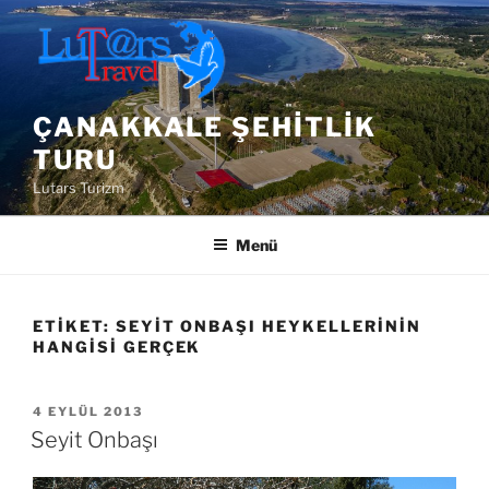
İçeriğe
geç
ÇANAKKALE ŞEHITLIK
TURU
Lutars Turizm
Menü
ETIKET:
SEYIT ONBAŞI HEYKELLERININ
HANGISI GERÇEK
YAYIM
4 EYLÜL 2013
TARIHI
Seyit Onbaşı