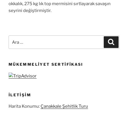
okkalık, 275 kg lık top mermisini sırtlayarak savaşın
seyrini değiştirmiştir.
Ara:
Ara
MÜKEMMELIYET SERTIFIKASI
İLETIŞIM
Harita Konumu:
Çanakkale Şehitlik Turu