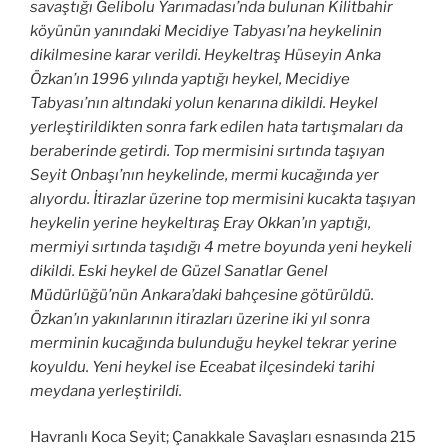
savaştığı Gelibolu Yarımadası’nda bulunan Kilitbahir
köyünün yanındaki Mecidiye Tabyası’na heykelinin
dikilmesine karar verildi. Heykeltraş Hüseyin Anka
Özkan’ın 1996 yılında yaptığı heykel, Mecidiye
Tabyası’nın altındaki yolun kenarına dikildi. Heykel
yerleştirildikten sonra fark edilen hata tartışmaları da
beraberinde getirdi. Top mermisini sırtında taşıyan
Seyit Onbaşı’nın heykelinde, mermi kucağında yer
alıyordu. İtirazlar üzerine top mermisini kucakta taşıyan
heykelin yerine heykeltıraş Eray Okkan’ın yaptığı,
mermiyi sırtında taşıdığı 4 metre boyunda yeni heykeli
dikildi. Eski heykel de Güzel Sanatlar Genel
Müdürlüğü’nün Ankara’daki bahçesine götürüldü.
Özkan’ın yakınlarının itirazları üzerine iki yıl sonra
merminin kucağında bulunduğu heykel tekrar yerine
koyuldu. Yeni heykel ise Eceabat ilçesindeki tarihi
meydana yerleştirildi.
Havranlı Koca Seyit; Çanakkale Savaşları esnasında 215