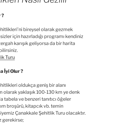
 ?
itlikleri’ni bireysel olarak gezmek
 sizler için hazırladığı programı kendiniz
zergah karışık geliyorsa da bir harita
lirsiniz.
ik Turu
 İyi Olur ?
tlikleri oldukça geniş bir alanı
Km olarak yaklaşık 100-130 km ye denk
a tabela ve benzeri tanıtıcı öğeler
ım broşürü, kitapcık vb. temin
siyemiz Çanakkale Şehitlik Turu olacaktır.
 gerekirse;