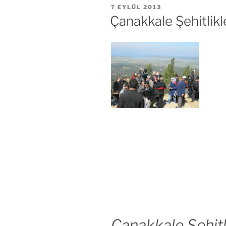
YAYIM
7 EYLÜL 2013
TARIHI
Çanakkale Şehitlikle
Çanakkale Şehitli