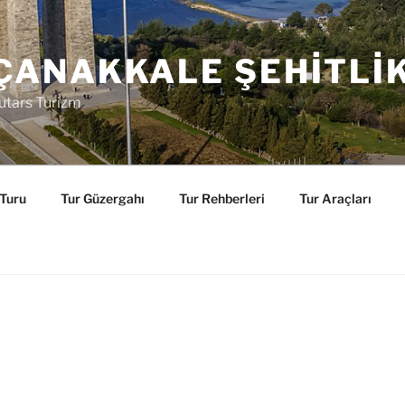
ÇANAKKALE ŞEHITLI
utars Turizm
 Turu
Tur Güzergahı
Tur Rehberleri
Tur Araçları