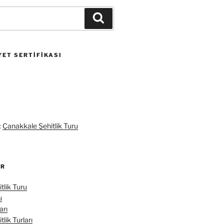
Ara
ET SERTIFIKASI
:
Çanakkale Şehitlik Turu
ER
tlik Turu
u
arı
lik Turları