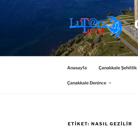
İçeriğe
geç
L
Anasayfa
Çanakkale Şehitlik
Çanakkale Denince
ETIKET:
NASIL GEZILIR