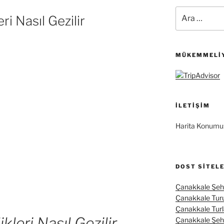
Ara:
ri Nasıl Gezilir
MÜKEMMELIY
İLETIŞIM
Harita Konumu
DOST SITEL
Çanakkale Şehi
Çanakkale Tur
Çanakkale Turl
kleri Nasıl Gezilir
Çanakkale Şehit