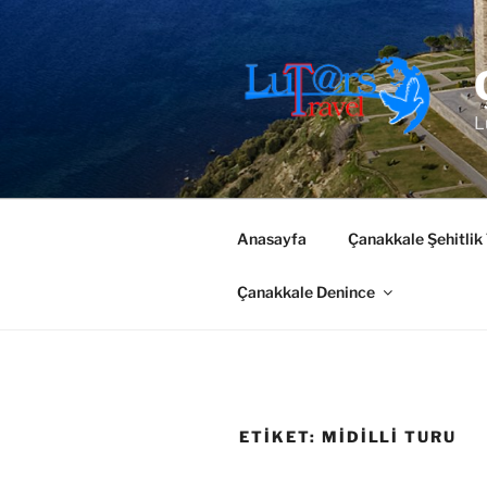
İçeriğe
geç
L
Anasayfa
Çanakkale Şehitlik
Çanakkale Denince
ETIKET:
MIDILLI TURU