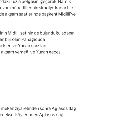
ındaki Tuzla bölgesini geçerek Namık
ozan mübadillerinin şimdiye kadar hiç
nde akşam saatlerinde başkent Midilli’ye
isinin Midilli setinin de bulunduğu,adanın
den biri olan Panagiouda
ekleri ve Yunan dansları
r akşam yemeği ve Yunan gecesi
bir mekan ziyaretinden sonra Agiasos dağ
leneksel köylerinden Agiasos dağ