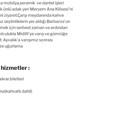
 mobilya,seramik ve dantel işleri
ek ünlü adak yeri Meryem Ana Kilisesi’ni
ni ziyaret.Çarşı meydanında kahve
 seytinliklerin yer aldığı Barbaros’un
mek için serbest zaman ve ardından
olculukla Midilli’ye varış ve gümrüğe
. Ayvalık’a varışımız sonrası
ize uğurlama
 hizmetler :
ekne biletleri
ma(kahvaltı dahil)
i