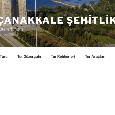
ÇANAKKALE ŞEHITLI
utars Turizm
 Turu
Tur Güzergahı
Tur Rehberleri
Tur Araçları