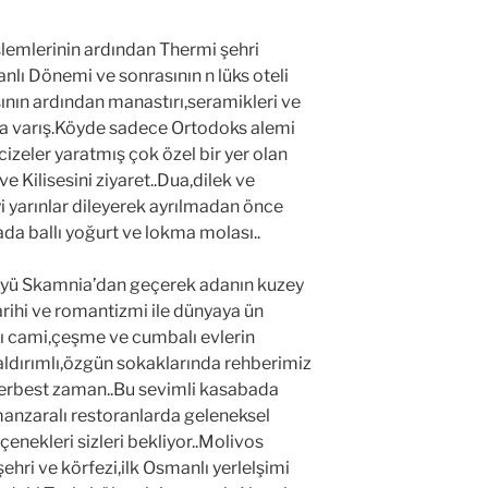
şlemlerinin ardından Thermi şehri
lı Dönemi ve sonrasının n lüks oteli
ının ardından manastırı,seramikleri ve
a varış.Köyde sadece Ortodoks alemi
cizeler yaratmış çok özel bir yer olan
 Kilisesini ziyaret..Dua,dilek ve
i yarınlar dileyerek ayrılmadan önce
da ballı yoğurt ve lokma molası..
 köyü Skamnia’dan geçerek adanın kuzey
arihi ve romantizmi ile dünyaya ün
 cami,çeşme ve cumbalı evlerin
aldırımlı,özgün sokaklarında rehberimiz
serbest zaman..Bu sevimli kasabada
anzaralı restoranlarda geleneksel
çenekleri sizleri bekliyor..Molivos
hri ve körfezi,ilk Osmanlı yerlelşimi