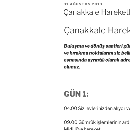
YAYIM
31 AĞUSTOS 2013
TARIHI
Çanakkale Hareketli
Çanakkale Hareke
Buluşma ve dönüş saatleri gü
ve bırakma noktalarını siz be
esnasında ayrıntılı olarak adre
olunuz.
GÜN 1:
04.00 Sizi evlerinizden alıyor v
09.00 Gümrük işlemlerinin ardı
Midilli’ye hareket.