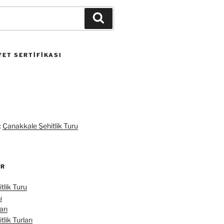
Ara
ET SERTIFIKASI
:
Çanakkale Şehitlik Turu
ER
tlik Turu
u
arı
lik Turları