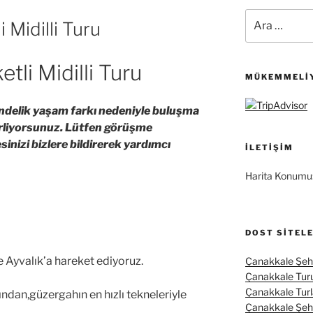
Ara:
 Midilli Turu
tli Midilli Turu
MÜKEMMELIY
ndelik yaşam farkı nedeniyle buluşma
lirliyorsunuz. Lütfen görüşme
sinizi bizlere bildirerek yardımcı
İLETIŞIM
Harita Konumu
DOST SITEL
e Ayvalık’a hareket ediyoruz.
Çanakkale Şehi
Çanakkale Tur
Çanakkale Turl
ndan,güzergahın en hızlı tekneleriyle
Çanakkale Şehit