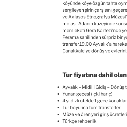
köyünde,köye özgün tahta oyma
sergileyen şirin çarşısını geçer
ve Agiasos Etnografya Müzesi’
molası..Adanın kuzeyinde sonsuz
memleketi Gera Körfezi’nde ye
Perama sahilinden sürpriz bir y
transfer.19.00 Ayvalık’a hareket
Çanakkale’ye dönüş ve evlerin
Tur fiyatına dahil olan
Ayvalık – Midilli Gidiş – Dönüş t
Yunan gecesi (içki hariç)
4 yıldızlı otelde 1 gece konakla
Tur boyunca tüm transferler
Müze ve ören yeri giriş ücretler
Türkçe rehberlik