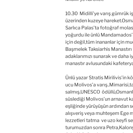
10.30 Midilli’ye varış gümrük i
üzerinden kuzeye hareket.Osman
Sarlıca Palas’ta fotoğraf molas
yoğurdu ile ünlü Mandamados’
için değil,tüm inananlar için mu
Başmelek Taksiarhis Manastırı ve
adaklarımızı sunarak ve daha iy
manastır avlusundaki kafeterya
Ünlü yazar Stratis Mirilivis’in
ucu Molivos’a varış..Mimarisi,t
salmış,UNESCO ödüllü,Osmanlı
süslediği Molivos’un arnavut k
eşliğinde yürüyüşün ardından 
alışveriş veya muhteşem Ege m
lezzetleri tatma ve uzo keyfi se
turumuzdan sonra Petra,Kalonşe