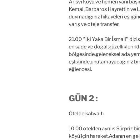
Arisvi köyü ve hemen yanı baş
Kemal ,Barbaros Hayrettin ve L
duymadığınız hikayeleri eşliği
varış ve otele transfer.
21.00 ‘’İki Yaka Bir İsmail’’ diz
en sade ve doğal güzelliklerin
bölgesinde,geleneksel ada yem
eşliğinde,unutamayacağınız bi
eğlencesi.
GÜN 2 :
Otelde kahvaltı.
10.00 otelden ayrılış.Sürpriz 
köyü için hareket.Adanın en ge