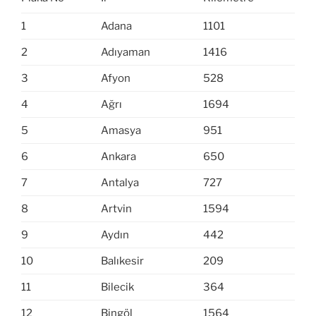
1
Adana
1101
2
Adıyaman
1416
3
Afyon
528
4
Ağrı
1694
5
Amasya
951
6
Ankara
650
7
Antalya
727
8
Artvin
1594
9
Aydın
442
10
Balıkesir
209
11
Bilecik
364
12
Bingöl
1564