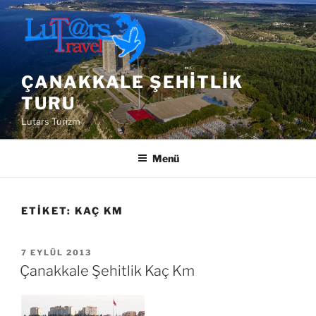
İçeriğe
geç
ÇANAKKALE ŞEHITLIK
TURU
Lutars Turizm
Menü
ETIKET:
KAÇ KM
YAYIM
7 EYLÜL 2013
TARIHI
Çanakkale Şehitlik Kaç Km