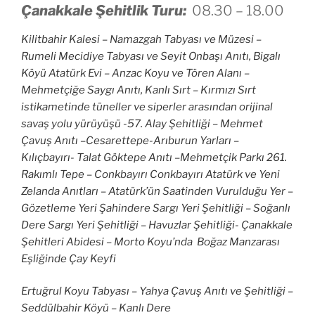
Çanakkale Şehitlik Turu:
08.30 – 18.00
Kilitbahir Kalesi – Namazgah Tabyası ve Müzesi –
Rumeli Mecidiye Tabyası ve Seyit Onbaşı Anıtı,
Bigalı
Köyü Atatürk Evi – Anzac Koyu ve Tören Alanı –
Mehmetçiğe Saygı Anıtı,
Kanlı Sırt – Kırmızı Sırt
istikametinde tüneller ve siperler arasından orijinal
savaş yolu yürüyüşü -57. Alay Şehitliği – Mehmet
Çavuş Anıtı –Cesarettepe-Arıburun Yarları –
Kılıçbayırı- Talat Göktepe Anıtı –Mehmetçik Parkı 261.
Rakımlı Tepe – Conkbayırı Conkbayırı Atatürk ve Yeni
Zelanda Anıtları – Atatürk’ün Saatinden Vurulduğu Yer –
Gözetleme Yeri Şahindere Sargı Yeri Şehitliği – Soğanlı
Dere Sargı Yeri Şehitliği – Havuzlar Şehitliği- Çanakkale
Şehitleri Abidesi – Morto Koyu’nda Boğaz Manzarası
Eşliğinde Çay Keyfi
Ertuğrul Koyu Tabyası – Yahya Çavuş Anıtı ve Şehitliği –
Seddülbahir Köyü – Kanlı Dere