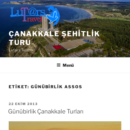
İçeriğe
geç
ÇANAKKALE ŞEHITLIK
TURU
Lutars Turizm
Menü
ETIKET:
GÜNÜBIRLIK ASSOS
YAYIM
22 EKIM 2013
TARIHI
Günübirlik Çanakkale Turları