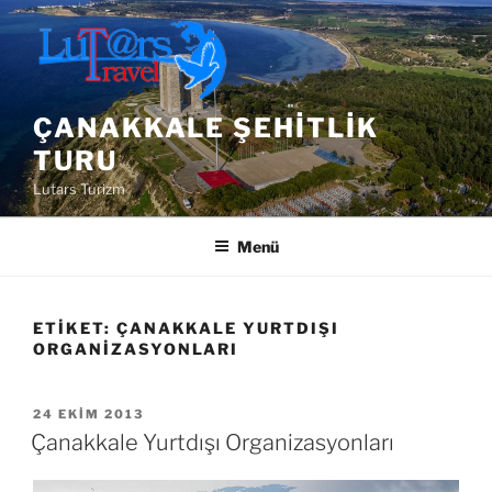
İçeriğe
geç
ÇANAKKALE ŞEHITLIK
TURU
Lutars Turizm
Menü
ETIKET:
ÇANAKKALE YURTDIŞI
ORGANIZASYONLARI
YAYIM
24 EKIM 2013
TARIHI
Çanakkale Yurtdışı Organizasyonları