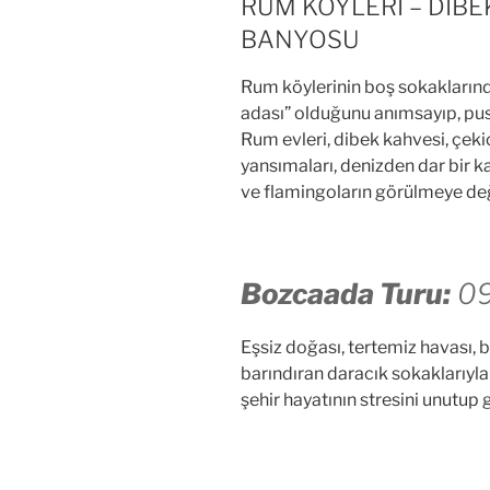
RUM KÖYLERİ – DİBE
BANYOSU
Rum köylerinin boş sokaklarınd
adası” olduğunu anımsayıp, puslu
Rum evleri, dibek kahvesi, çek
yansımaları, denizden dar bir k
ve flamingoların görülmeye de
Bozcaada Turu:
09
Eşsiz doğası, tertemiz havası, ba
barındıran daracık sokaklarıyl
şehir hayatının stresini unutup