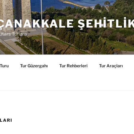
ÇANAKKALE ŞEHITLI
utars Turizm
 Turu
Tur Güzergahı
Tur Rehberleri
Tur Araçları
LARI