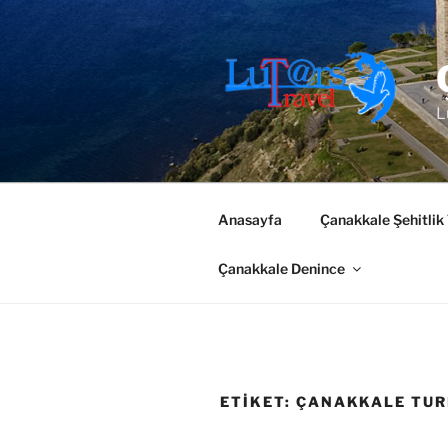
İçeriğe
geç
L
Anasayfa
Çanakkale Şehitlik
Çanakkale Denince
ETIKET:
ÇANAKKALE TUR