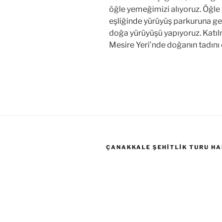
öğle yemeğimizi alıyoruz. Öğl
eşliğinde yürüyüş parkuruna ge
doğa yürüyüşü yapıyoruz. Katı
Mesire Yeri’nde doğanın tadını ç
ÇANAKKALE ŞEHITLIK TURU HA