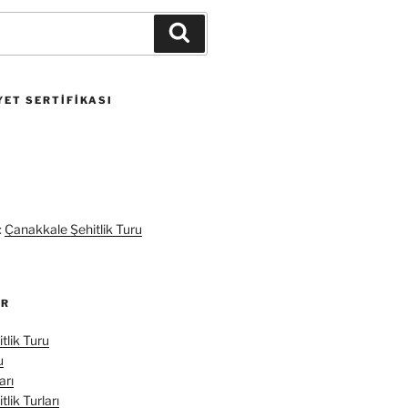
Ara
ET SERTIFIKASI
:
Çanakkale Şehitlik Turu
ER
tlik Turu
u
arı
lik Turları