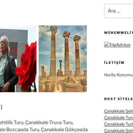
Ara:
MÜKEMMELIY
İLETIŞIM
Harita Konumu
DOST SITEL
ı
Çanakkale Şehi
Çanakkale Tur
hitlik Turu, Çanakkale Truva Turu,
Çanakkale Turl
ale Bozcaada Turu, Çanakkale Gökçeada
Çanakkale Şehit