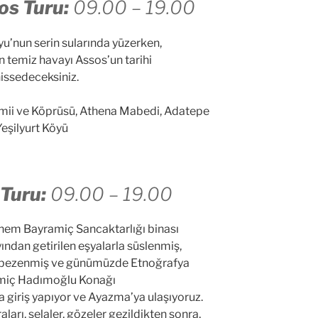
os Turu:
09.00 – 19.00
u’nun serin sularında yüzerken,
n temiz havayı Assos’un tarihi
issedeceksiniz.
ii ve Köprüsü, Athena Mabedi, Adatepe
Yeşilyurt Köyü
Turu:
09.00 – 19.00
dönem Bayramiç Sancaktarlığı binası
ından getirilen eşyalarla süslenmiş,
e bezenmiş ve günümüzde Etnoğrafya
amiç Hadımoğlu Konağı
na giriş yapıyor ve Ayazma’ya ulaşıyoruz.
arı, şelaler, gözeler gezildikten sonra,