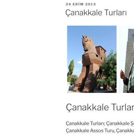
YAYIM
24 EKIM 2013
TARIHI
Çanakkale Turları
Çanakkale Turlar
Çanakkale Turları; Çanakkale Şe
Çanakkale Assos Turu, Çanakk