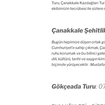
Turu, Çanakkale Kazdağları Turu
ekibimizin tecrübesi ile sizlere
Çanakkale Şehitli
Bugün hepimize düşen ortak göre
Cumhuriyet’e sahip çıkmak, Çan
ruhu korumak ve bu bilinci gel
dili, kültürü, tarihi ve saygın kim
biçimde yürüyecektir . Musta
Gökçeada Turu
: 0