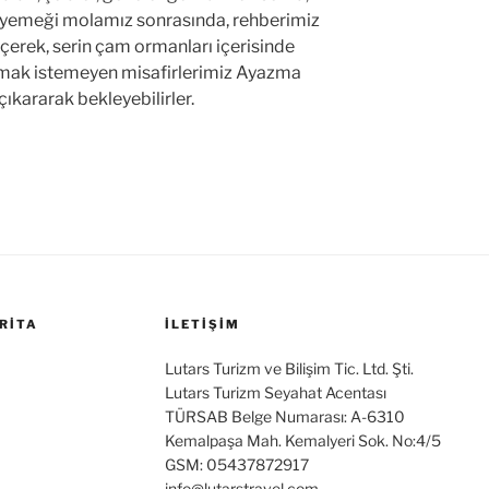
e yemeği molamız sonrasında, rehberimiz
çerek, serin çam ormanları içerisinde
lmak istemeyen misafirlerimiz Ayazma
ıkararak bekleyebilirler.
RITA
İLETİŞİM
Lutars Turizm ve Bilişim Tic. Ltd. Şti.
Lutars Turizm Seyahat Acentası
TÜRSAB Belge Numarası: A-6310
Kemalpaşa Mah. Kemalyeri Sok. No:4/5
GSM: 05437872917
info@lutarstravel.com