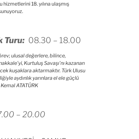
 hizmetlerini 18. yılına ulaşmış
 sunuyoruz.
k Turu:
08.30 – 18.00
v; ulusal değerlere, bilince,
akkale’yi, Kurtuluş Savaşı’nı kazanan
ecek kuşaklara aktarmaktır. Türk Ulusu
liğiyle aydınlık yarınlara el ele güçlü
fa Kemal ATATÜRK
7.00 – 20.00