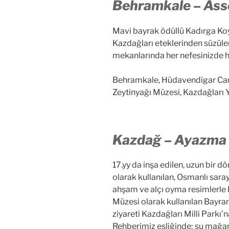
Behramkale – Ass
Mavi bayrak ödüllü Kadırga Koy
Kazdağları eteklerinden süzüle
mekanlarında her nefesinizde h
Behramkale, Hüdavendigar Cam
Zeytinyağı Müzesi, Kazdağları 
Kazdağ – Ayazma 
17.yy da inşa edilen, uzun bir 
olarak kullanılan, Osmanlı saray
ahşam ve alçı oyma resimlerl
Müzesi olarak kullanılan Bayr
ziyareti Kazdağları Milli Parkı’
Rehberimiz eşliğinde; su mağaral