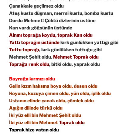
Çanakkale geçilmez oldu
Ateş kustu düşman, mermi kustu, bomba kustu
Durdu Mehmet! Çöktü dizlerinin üstüne
Kan vardı göğsünün üstünde
Alnını toprağa koydu, toprak Kan oldu
Yattı toprağın üstünde
kırk günlükken yattığı gibi
Tuttu toprağı
, kırk günlükken tuttuğu gibi
Mehmet Şehit oldu.
Mehmet Toprak oldu
Toprağa renk oldu
, bitki oldu, yaprak oldu
Bayrağa kırmızı oldu
Gelin kızın halısına boya oldu, desen oldu
Koyuna, kuzuya çimen oldu, yün oldu, iplik oldu
Ustanın elinde çanak oldu, çömlek oldu
Aşığın dilinde türkü oldu
İki yüz elli bin Mehmet Şehit oldu
İki yüz elli bin Mehmet
Toprak oldu
Toprak bize vatan oldu