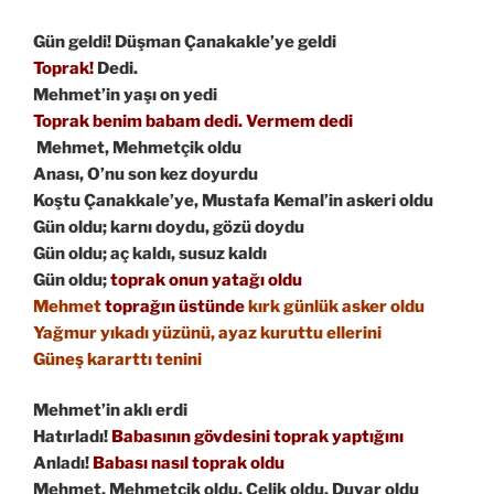
Gün geldi! Düşman Çanakakle’ye geldi
Toprak!
Dedi.
Mehmet’in yaşı on yedi
Toprak benim babam dedi. Vermem dedi
Mehmet, Mehmetçik oldu
Anası, O’nu son kez doyurdu
Koştu Çanakkale’ye, Mustafa Kemal’in askeri oldu
Gün oldu; karnı doydu, gözü doydu
Gün oldu; aç kaldı, susuz kaldı
Gün oldu;
toprak onun yatağı oldu
Mehmet
toprağın üstünde
kırk günlük asker oldu
Yağmur yıkadı yüzünü, ayaz kuruttu ellerini
Güneş kararttı tenini
Mehmet’in aklı erdi
Hatırladı!
Babasının gövdesini toprak yaptığını
Anladı!
Babası nasıl toprak oldu
Mehmet, Mehmetçik oldu. Çelik oldu. Duvar oldu