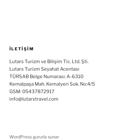
İLETİŞİM
Lutars Turizm ve Bilişim Tic. Ltd. Şti.
Lutars Turizm Seyahat Acentası
TÜRSAB Belge Numarası: A-6310
Kemalpaşa Mah. Kemalyeri Sok. No:4/5
GSM: 05437872917
info@lutarstravel.com
WordPress gururla sunar