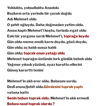
Yokluktu, yoksulluktu Anadolu
Bozkırın orta yerinde bir çocuk doğdu
Adı Mehmet oldu
O şehit oğluydu. Daha doğmadan yetim oldu.
Anası kaptı Mehmet’i koştu, tarlada ırgat oldu
Eski bir yorgana sardı Mehmet’i,
toprağa koydu
Gün oldu meme emdi; karnı doydu, gözü doydu,
Gün oldu; aç kaldı susuz kaldı
Gün oldu;
toprak onun yatağı oldu
Mehmet toprağın üstünde kırk günlük bebek oldu
Yağmur yıkadı yüzünü, ayaz kuruttu ellerini
Güneş kararttı tenini
Mehmet’in aklı erer oldu. Babasını sordu.
Dedi anası;Şehit oldu.
Gövdesini toprak yaptı
vatana kattı
Senin baban toprak oldu.
Mehmet’in aklı ermedi
Babası nasıl toprak olurdu ?