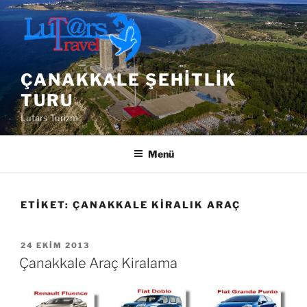
İçeriğe
geç
ÇANAKKALE ŞEHITLIK
TURU
Lutars Turizm
Menü
ETIKET:
ÇANAKKALE KIRALIK ARAÇ
YAYIM
24 EKIM 2013
TARIHI
Çanakkale Araç Kiralama